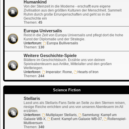
Humankind
Von der Steinzeit in die Moderne - erschafft eure eigene
Zivilisation aus den größten Kulturen der Menschheit. Sammelt
Ruhm durch große Errungenschaften und geht so in die
Geschichte ein
Themen:
45
Europa Universalis
Reist in die Zeit von Europa Universalis und pflegt dort die hohe
Kunst der Diplomatie und der Strategie.
Unterforum:
Europa Bulliversalis
Themen:
130
Weitere Geschichte-Spiele
Blättere im Geschichtsbuch. Erzähle uns von deinen
Spieleabenteuern aus Antike, Mittelalter und den großen
Weltkriegen.
Unterforen:
Imperator: Rome
,
Hearts of Iron
Themen:
244
Science Fiction
Stellaris
Lasst uns als Stellaris-Fans Seite an Seite zu den Sternen reisen,
riesige Reiche errichten und uns von unseren Abenteuern im All
erzählen.
Unterforen:
Multiplayer Stellaris
,
Sammlung: Kampf um
Galaxie WB-X
,
Event: Kampf um Galaxie WB-07
,
Rollenspiel-
Multiversum
Themen:
340