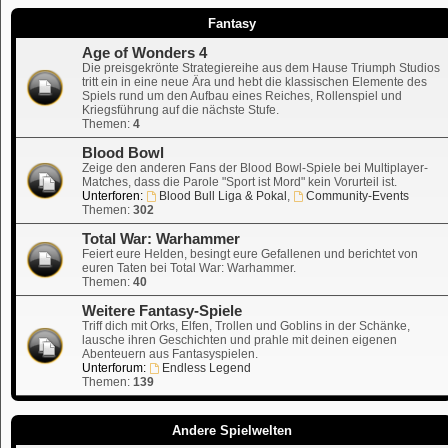
Fantasy
Age of Wonders 4
Die preisgekrönte Strategiereihe aus dem Hause Triumph Studios
tritt ein in eine neue Ära und hebt die klassischen Elemente des
Spiels rund um den Aufbau eines Reiches, Rollenspiel und
Kriegsführung auf die nächste Stufe.
Themen:
4
Blood Bowl
Zeige den anderen Fans der Blood Bowl-Spiele bei Multiplayer-
Matches, dass die Parole "Sport ist Mord" kein Vorurteil ist.
Unterforen:
Blood Bull Liga & Pokal
,
Community-Events
Themen:
302
Total War: Warhammer
Feiert eure Helden, besingt eure Gefallenen und berichtet von
euren Taten bei Total War: Warhammer.
Themen:
40
Weitere Fantasy-Spiele
Triff dich mit Orks, Elfen, Trollen und Goblins in der Schänke,
lausche ihren Geschichten und prahle mit deinen eigenen
Abenteuern aus Fantasyspielen.
Unterforum:
Endless Legend
Themen:
139
Andere Spielwelten