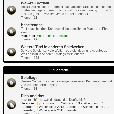
We Are Football
Hacke, Spitze, Tooor! Tummelt euch auf dem Spielfeld des neuen
Fußballmanagers. Tauscht Tipps und Tricks zu Training und Taktik
aus und gebt Entwickler Gerald Köhler Feedback!
Themen:
13
Hearthstone
Trefft euch bei dem Kartenspiel, bei dem ihr um Macht und Ehre
kämpft.
Moderator:
Moderator Hearthstone
Themen:
27
Weitere Titel in anderen Spielwelten
So viele Spiele, so viele Welten, so viele Ideen und Abenteuer.
Was hast du in anderen Strategietiteln erlebt?
Themen:
138
Plauderecke
Spieltage
Unsere Community-Events zum gemeinsamen Kennenlernen und
Zocken spannender Spiele!
Themen:
93
Dies und das
Lass mal hören, was dir durch den Kopf schießt ...
Unterforen:
Hardware und Software
,
"Ein Abend mit …"
[Beendet]
,
Winterspiele 2018 [Beendet]
,
Sommerspiele 2017
[Beendet]
,
Winterspiele 2015 [Beendet]
Themen:
331