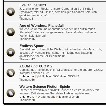
Eve Online 2023
Jetzt einsteigen! Restart unserer Corporation BU-SY (Bull
Syndikate) mit EVE Online, dem riesigen Sandbox-Spiel von
galaktischem Ausmaß.
Themen:
3
Age of Wonders: Planetfall
Welche Gefahren und Abenteuer erwarten uns auf fremden
Planeten? Lasst es uns gemeinsam herausfinden und neue
Welten kolonisieren!
Themen:
16
Endless Space
Der Weltraum. Unendliche Weiten. Wir schreiben das Jahr ... oh,
falsches Universum! Hier startet ihr mit Endless Space in
galaktische Abenteuer. Beam me up!
Themen:
47
XCOM und XCOM 2
Commander, meldet euch im Offizierskasino! Die anderen XCOM-
Kämpfer erwarten euch.
Unterforum:
Multiplayer XCOM und XCOM 2
Themen:
56
Weitere Science-Fiction-Spiele
Sternenzeit: weit in der Zukunft. Tausche dich im Holodeck mit
anderen Zeitreisenden über deine Lieblingsspiele aus.
Unterforen:
Dreadnought
,
Master of Orion
Themen:
209