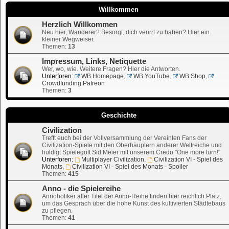
Willkommen
Herzlich Willkommen
Neu hier, Wanderer? Besorgt, dich verirrt zu haben? Hier ein
kleiner Wegweiser.
Themen:
13
Impressum, Links, Netiquette
Wer, wo, wie. Weitere Fragen? Hier die Antworten.
Unterforen:
WB Homepage
,
WB YouTube
,
WB Shop
,
Crowdfunding Patreon
Themen:
3
Geschichte
Civilization
Trefft euch bei der Vollversammlung der Vereinten Fans der
Civilization-Spiele mit den Oberhäuptern anderer Weltreiche und
huldigt Spielegott Sid Meier mit unserem Credo "One more turn!"
Unterforen:
Multiplayer Civilization
,
Civilization VI - Spiel des
Monats
,
Civilization VI - Spiel des Monats - Spoiler
Themen:
415
Anno - die Spielereihe
Annoholiker aller Titel der Anno-Reihe finden hier reichlich Platz,
um das Gespräch über die hohe Kunst des kultivierten Städtebaus
zu pflegen.
Themen:
41