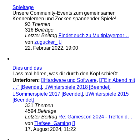
Spieltage
Unsere Community-Events zum gemeinsamen
Kennenlernen und Zocken spannender Spiele!
93
Themen
316
Beiträge
Letzter Beitrag
Findet euch zu Multiplayerpar…
Neuester
von
zugucker_
Beitrag
22. Februar 2022, 19:00
Dies und das
Lass mal hören, was dir durch den Kopf schießt ...
Unterforen:
Hardware und Software
,
"Ein Abend mit
…" [Beendet]
,
Winterspiele 2018 [Beendet]
,
Sommerspiele 2017 [Beendet]
,
Winterspiele 2015
[Beendet]
331
Themen
4594
Beiträge
Letzter Beitrag
Re: Gamescon 2024 - Treffen d…
Neuester
von
Tiefsee_Gaming
Beitrag
17. August 2024, 11:22