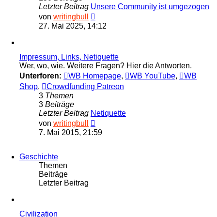
Letzter Beitrag
Unsere Community ist umgezogen
Neuester
von
writingbull
Beitrag
27. Mai 2025, 14:12
Impressum, Links, Netiquette
Wer, wo, wie. Weitere Fragen? Hier die Antworten.
Unterforen:
WB Homepage
,
WB YouTube
,
WB
Shop
,
Crowdfunding Patreon
3
Themen
3
Beiträge
Letzter Beitrag
Netiquette
Neuester
von
writingbull
Beitrag
7. Mai 2015, 21:59
Geschichte
Themen
Beiträge
Letzter Beitrag
Civilization