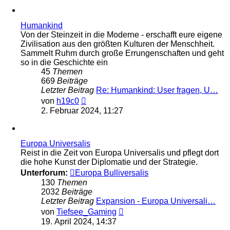
Humankind
Von der Steinzeit in die Moderne - erschafft eure eigene
Zivilisation aus den größten Kulturen der Menschheit.
Sammelt Ruhm durch große Errungenschaften und geht
so in die Geschichte ein
45
Themen
669
Beiträge
Letzter Beitrag
Re: Humankind: User fragen, U…
Neuester
von
h19c0
Beitrag
2. Februar 2024, 11:27
Europa Universalis
Reist in die Zeit von Europa Universalis und pflegt dort
die hohe Kunst der Diplomatie und der Strategie.
Unterforum:
Europa Bulliversalis
130
Themen
2032
Beiträge
Letzter Beitrag
Expansion - Europa Universali…
Neuester
von
Tiefsee_Gaming
Beitrag
19. April 2024, 14:37