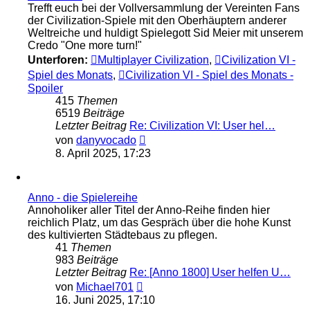
Trefft euch bei der Vollversammlung der Vereinten Fans
der Civilization-Spiele mit den Oberhäuptern anderer
Weltreiche und huldigt Spielegott Sid Meier mit unserem
Credo "One more turn!"
Unterforen:
Multiplayer Civilization
,
Civilization VI -
Spiel des Monats
,
Civilization VI - Spiel des Monats -
Spoiler
415
Themen
6519
Beiträge
Letzter Beitrag
Re: Civilization VI: User hel…
Neuester
von
danyvocado
Beitrag
8. April 2025, 17:23
Anno - die Spielereihe
Annoholiker aller Titel der Anno-Reihe finden hier
reichlich Platz, um das Gespräch über die hohe Kunst
des kultivierten Städtebaus zu pflegen.
41
Themen
983
Beiträge
Letzter Beitrag
Re: [Anno 1800] User helfen U…
Neuester
von
Michael701
Beitrag
16. Juni 2025, 17:10