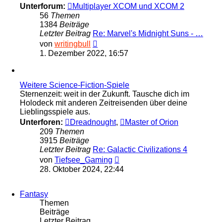
Unterforum:
Multiplayer XCOM und XCOM 2
56
Themen
1384
Beiträge
Letzter Beitrag
Re: Marvel's Midnight Suns - …
Neuester
von
writingbull
Beitrag
1. Dezember 2022, 16:57
Weitere Science-Fiction-Spiele
Sternenzeit: weit in der Zukunft. Tausche dich im
Holodeck mit anderen Zeitreisenden über deine
Lieblingsspiele aus.
Unterforen:
Dreadnought
,
Master of Orion
209
Themen
3915
Beiträge
Letzter Beitrag
Re: Galactic Civilizations 4
Neuester
von
Tiefsee_Gaming
Beitrag
28. Oktober 2024, 22:44
Fantasy
Themen
Beiträge
Letzter Beitrag