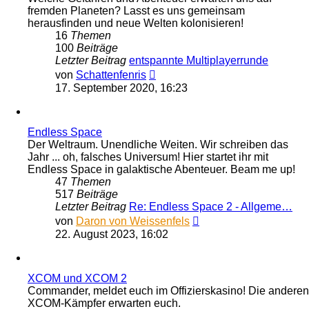
fremden Planeten? Lasst es uns gemeinsam
herausfinden und neue Welten kolonisieren!
16
Themen
100
Beiträge
Letzter Beitrag
entspannte Multiplayerrunde
Neuester
von
Schattenfenris
Beitrag
17. September 2020, 16:23
Endless Space
Der Weltraum. Unendliche Weiten. Wir schreiben das
Jahr ... oh, falsches Universum! Hier startet ihr mit
Endless Space in galaktische Abenteuer. Beam me up!
47
Themen
517
Beiträge
Letzter Beitrag
Re: Endless Space 2 - Allgeme…
Neuester
von
Daron von Weissenfels
Beitrag
22. August 2023, 16:02
XCOM und XCOM 2
Commander, meldet euch im Offizierskasino! Die anderen
XCOM-Kämpfer erwarten euch.