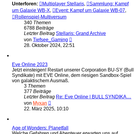
Unterforen:
Multiplayer Stellaris
,
Sammlung: Kampf
um Galaxie WB-X
,
Event: Kampf um Galaxie WB-07
,
Rollenspiel-Multiversum
340
Themen
6788
Beiträge
Letzter Beitrag
Stellaris: Grand Archive
Neuester
von
Tiefsee_Gaming
Beitrag
28. Oktober 2024, 22:51
Eve Online 2023
Jetzt einsteigen! Restart unserer Corporation BU-SY (Bull
Syndikate) mit EVE Online, dem riesigen Sandbox-Spiel
von galaktischem Ausmaß.
3
Themen
377
Beiträge
Letzter Beitrag
Re: Eve Online | BULL SYNDIKA…
Neuester
von
Myxan
Beitrag
22. März 2025, 10:10
Age of Wonders: Planetfall
Welche Gefahren und Abenteuer erwarten uns auf