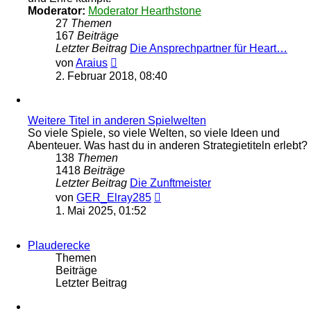
Moderator:
Moderator Hearthstone
27
Themen
167
Beiträge
Letzter Beitrag
Die Ansprechpartner für Heart…
Neuester
von
Araius
Beitrag
2. Februar 2018, 08:40
Weitere Titel in anderen Spielwelten
So viele Spiele, so viele Welten, so viele Ideen und
Abenteuer. Was hast du in anderen Strategietiteln erlebt?
138
Themen
1418
Beiträge
Letzter Beitrag
Die Zunftmeister
Neuester
von
GER_Elray285
Beitrag
1. Mai 2025, 01:52
Plauderecke
Themen
Beiträge
Letzter Beitrag