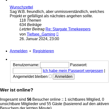
Wunschzettel
Sag W.B. freundlich, aber unmissverständlich, welches
Projekt er gefälligst als nächstes angehen sollte.
118
Themen
634
Beiträge
Letzter Beitrag
Re: Stargate Timekeepers
Neuester
von
Tiefsee_Gaming
Beitrag
26. Januar 2024, 23:00
Anmelden
•
Registrieren
Benutzername:
Passwort:
Ich habe mein Passwort vergessen
|
Angemeldet bleiben
Wer ist online?
Insgesamt sind
56
Besucher online :: 1 sichtbares Mitglied, 0
unsichtbare Mitglieder und 55 Gäste (basierend auf den aktiven
Besuchern der letzten Minute)