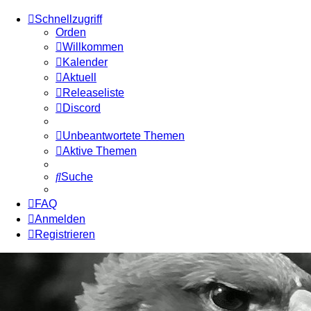
Schnellzugriff
Orden
Willkommen
Kalender
Aktuell
Releaseliste
Discord
Unbeantwortete Themen
Aktive Themen
Suche
FAQ
Anmelden
Registrieren