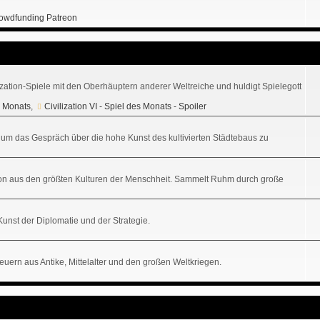
owdfunding Patreon
ization-Spiele mit den Oberhäuptern anderer Weltreiche und huldigt Spielegott
es Monats
,
Civilization VI - Spiel des Monats - Spoiler
tz, um das Gespräch über die hohe Kunst des kultivierten Städtebaus zu
sation aus den größten Kulturen der Menschheit. Sammelt Ruhm durch große
 Kunst der Diplomatie und der Strategie.
uern aus Antike, Mittelalter und den großen Weltkriegen.