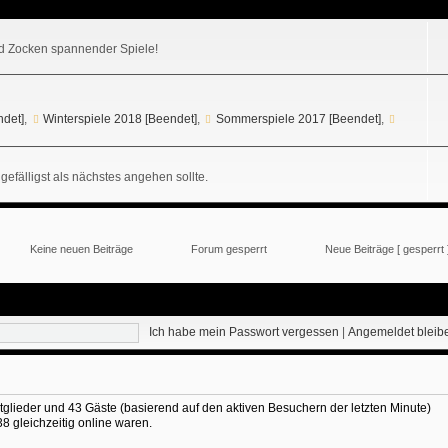
 Zocken spannender Spiele!
ndet]
,
Winterspiele 2018 [Beendet]
,
Sommerspiele 2017 [Beendet]
,
gefälligst als nächstes angehen sollte.
Keine neuen Beiträge
Forum gesperrt
Neue Beiträge [ gesperrt 
Ich habe mein Passwort vergessen
|
Angemeldet blei
itglieder und 43 Gäste (basierend auf den aktiven Besuchern der letzten Minute)
 gleichzeitig online waren.