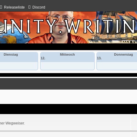
Releaseliste
Discord
Dienstag
Mittwoch
Donnerstag
12.
13.
iner Wegweiser.