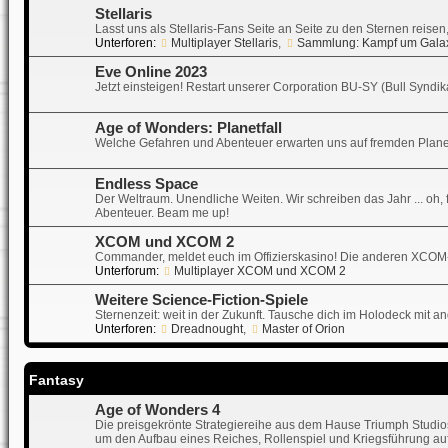
Stellaris
Lasst uns als Stellaris-Fans Seite an Seite zu den Sternen reise
Unterforen:
Multiplayer Stellaris
,
Sammlung: Kampf um Gala
Eve Online 2023
Jetzt einsteigen! Restart unserer Corporation BU-SY (Bull Synd
Age of Wonders: Planetfall
Welche Gefahren und Abenteuer erwarten uns auf fremden Plane
Endless Space
Der Weltraum. Unendliche Weiten. Wir schreiben das Jahr ... oh, f
Abenteuer. Beam me up!
XCOM und XCOM 2
Commander, meldet euch im Offizierskasino! Die anderen XCOM
Unterforum:
Multiplayer XCOM und XCOM 2
Weitere Science-Fiction-Spiele
Sternenzeit: weit in der Zukunft. Tausche dich im Holodeck mit a
Unterforen:
Dreadnought
,
Master of Orion
Fantasy
Age of Wonders 4
Die preisgekrönte Strategiereihe aus dem Hause Triumph Studios 
um den Aufbau eines Reiches, Rollenspiel und Kriegsführung auf