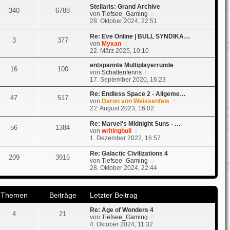
t
Stellaris: Grand Archive
r
340
6788
r
N
von
Tiefsee_Gaming
B
a
e
28. Oktober 2024, 22:51
e
g
u
i
e
t
Re: Eve Online | BULL SYNDIKA…
3
377
s
N
r
von
Myxan
t
e
a
22. März 2025, 10:10
e
u
g
r
e
entspannte Multiplayerrunde
16
100
B
s
N
von
Schattenfenris
e
t
e
17. September 2020, 16:23
i
e
u
t
r
e
Re: Endless Space 2 - Allgeme…
47
517
r
B
s
N
von
Daron von Weissenfels
a
e
t
e
22. August 2023, 16:02
g
i
e
u
t
r
e
Re: Marvel's Midnight Suns - …
56
1384
r
B
s
N
von
writingbull
a
e
t
e
1. Dezember 2022, 16:57
g
i
e
u
t
r
e
Re: Galactic Civilizations 4
209
3915
r
B
s
N
von
Tiefsee_Gaming
a
e
t
e
28. Oktober 2024, 22:44
g
i
e
u
t
r
e
r
B
s
a
Themen
Beiträge
Letzter Beitrag
e
t
g
i
e
t
Re: Age of Wonders 4
r
4
21
r
N
von
Tiefsee_Gaming
B
a
e
4. Oktober 2024, 11:32
e