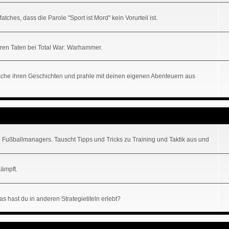
hes, dass die Parole "Sport ist Mord" kein Vorurteil ist.
uren Taten bei Total War: Warhammer.
lausche ihren Geschichten und prahle mit deinen eigenen Abenteuern aus
 Fußballmanagers. Tauscht Tipps und Tricks zu Training und Taktik aus und
kämpft.
s hast du in anderen Strategietiteln erlebt?