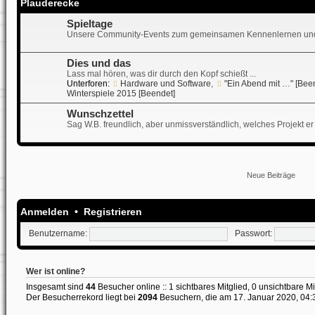
Plauderecke
Spieltage
Unsere Community-Events zum gemeinsamen Kennenlernen und
Dies und das
Lass mal hören, was dir durch den Kopf schießt ...
Unterforen:
Hardware und Software
,
"Ein Abend mit …" [Bee
Winterspiele 2015 [Beendet]
Wunschzettel
Sag W.B. freundlich, aber unmissverständlich, welches Projekt er 
Neue Beiträge
Anmelden
•
Registrieren
Benutzername:
Passwort:
Wer ist online?
Insgesamt sind
44
Besucher online :: 1 sichtbares Mitglied, 0 unsichtbare M
Der Besucherrekord liegt bei
2094
Besuchern, die am 17. Januar 2020, 04:38