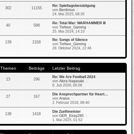
g
u
i
e
t
Re: Spieltagsbestätigung
302
11155
s
N
r
von
Berdinius
t
e
a
24. Mai 2025, 08:35
e
u
g
r
e
Re: Total War: WARHAMMER III
40
588
B
s
N
von
Tiefsee_Gaming
e
t
e
25. Mai 2024, 14:10
i
e
u
t
r
e
Re: Songs of Silence
139
2158
r
B
s
N
von
Tiefsee_Gaming
a
e
t
e
28. Oktober 2024, 22:46
g
i
e
u
t
r
e
r
B
s
a
e
t
Themen
Beiträge
Letzter Beitrag
g
i
e
t
r
Re: We Are Football 2024
r
B
13
296
N
von
Akira Nagasaki
a
e
e
6. Juli 2026, 06:06
g
i
u
t
e
r
Die Ansprechpartner für Heart…
27
167
s
N
a
von
Araius
t
e
g
2. Februar 2018, 08:40
e
u
r
e
Die Zunftmeister
138
1418
B
s
N
von
GER_Elray285
e
t
e
1. Mai 2025, 01:52
i
e
u
t
r
e
r
B
s