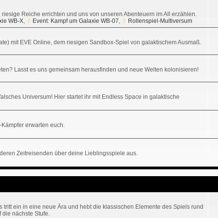
n, riesige Reiche errichten und uns von unseren Abenteuern im All erzählen.
xie WB-X
,
Event: Kampf um Galaxie WB-07
,
Rollenspiel-Multiversum
ikate) mit EVE Online, dem riesigen Sandbox-Spiel von galaktischem Ausmaß.
ten? Lasst es uns gemeinsam herausfinden und neue Welten kolonisieren!
alsches Universum! Hier startet ihr mit Endless Space in galaktische
-Kämpfer erwarten euch.
nderen Zeitreisenden über deine Lieblingsspiele aus.
tritt ein in eine neue Ära und hebt die klassischen Elemente des Spiels rund
 die nächste Stufe.