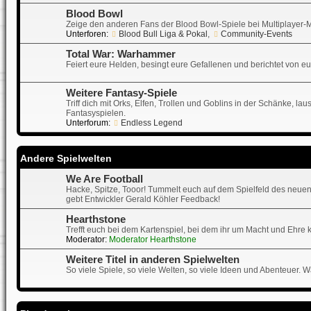
Blood Bowl
Zeige den anderen Fans der Blood Bowl-Spiele bei Multiplayer-Matc
Unterforen:
Blood Bull Liga & Pokal
,
Community-Events
Total War: Warhammer
Feiert eure Helden, besingt eure Gefallenen und berichtet von e
Weitere Fantasy-Spiele
Triff dich mit Orks, Elfen, Trollen und Goblins in der Schänke, 
Fantasyspielen.
Unterforum:
Endless Legend
Andere Spielwelten
We Are Football
Hacke, Spitze, Tooor! Tummelt euch auf dem Spielfeld des neuen
gebt Entwickler Gerald Köhler Feedback!
Hearthstone
Trefft euch bei dem Kartenspiel, bei dem ihr um Macht und Ehre 
Moderator:
Moderator Hearthstone
Weitere Titel in anderen Spielwelten
So viele Spiele, so viele Welten, so viele Ideen und Abenteuer. Wa