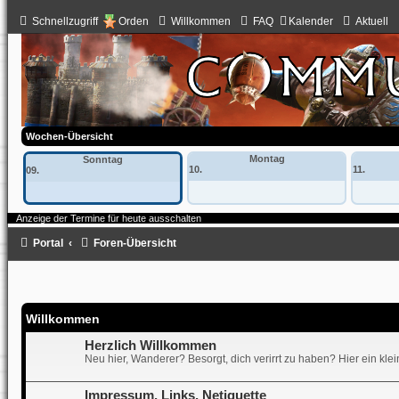
Schnellzugriff
Orden
Willkommen
FAQ
Kalender
Aktuell
Wochen-Übersicht
Montag
Sonntag
10.
11.
09.
Anzeige der Termine für heute ausschalten
Portal
Foren-Übersicht
Willkommen
Herzlich Willkommen
Neu hier, Wanderer? Besorgt, dich verirrt zu haben? Hier ein kle
Impressum, Links, Netiquette