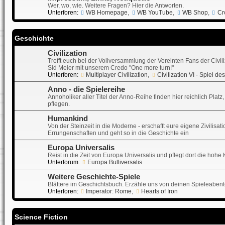
Wer, wo, wie. Weitere Fragen? Hier die Antworten.
Unterforen:
WB Homepage
,
WB YouTube
,
WB Shop
,
Cr
Geschichte
Civilization
Trefft euch bei der Vollversammlung der Vereinten Fans der Civil
Sid Meier mit unserem Credo "One more turn!"
Unterforen:
Multiplayer Civilization
,
Civilization VI - Spiel d
Anno - die Spielereihe
Annoholiker aller Titel der Anno-Reihe finden hier reichlich Pla
pflegen.
Humankind
Von der Steinzeit in die Moderne - erschafft eure eigene Zivili
Errungenschaften und geht so in die Geschichte ein
Europa Universalis
Reist in die Zeit von Europa Universalis und pflegt dort die hohe
Unterforum:
Europa Bulliversalis
Weitere Geschichte-Spiele
Blättere im Geschichtsbuch. Erzähle uns von deinen Spieleabente
Unterforen:
Imperator: Rome
,
Hearts of Iron
Science Fiction