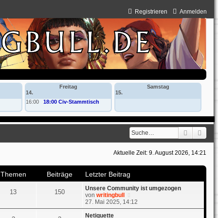
Registrieren
Anmelden
Freitag
Samstag
14.
15.
16:00
18:00 Civ-Stammtisch
Suche
Erwe
Aktuelle Zeit: 9. August 2026, 14:21
Themen
Beiträge
Letzter Beitrag
Unsere Community ist umgezogen
13
150
N
von
writingbull
e
27. Mai 2025, 14:12
u
e
Netiquette