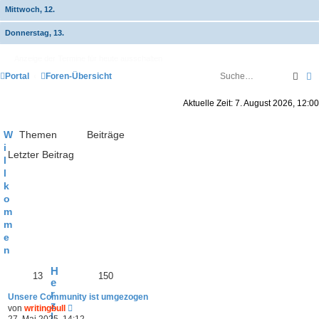
Mittwoch, 12.
Donnerstag, 13.
Anzeige der Termine für heute ausschalten
Such
E
Portal
Foren-Übersicht
Aktuelle Zeit: 7. August 2026, 12:00
W
Themen
Beiträge
i
Letzter Beitrag
l
l
k
o
m
m
e
n
H
13
150
e
r
Unsere Community ist umgezogen
z
N
von
writingbull
l
e