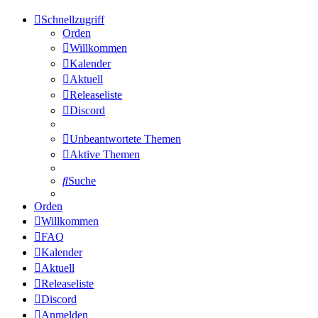
Schnellzugriff
Orden
Willkommen
Kalender
Aktuell
Releaseliste
Discord
Unbeantwortete Themen
Aktive Themen
Suche
Orden
Willkommen
FAQ
Kalender
Aktuell
Releaseliste
Discord
Anmelden