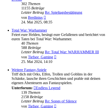
302
Themen
11155
Beiträge
Letzter Beitrag
Re: Spieltagsbestätigung
Neuester
von
Berdinius
Beitrag
24. Mai 2025, 08:35
Total War: Warhammer
Feiert eure Helden, besingt eure Gefallenen und berichtet von
euren Taten bei Total War: Warhammer.
40
Themen
588
Beiträge
Letzter Beitrag
Re: Total War: WARHAMMER III
Neuester
von
Tiefsee_Gaming
Beitrag
25. Mai 2024, 14:10
Weitere Fantasy-Spiele
Triff dich mit Orks, Elfen, Trollen und Goblins in der
Schänke, lausche ihren Geschichten und prahle mit deinen
eigenen Abenteuern aus Fantasyspielen.
Unterforum:
Endless Legend
139
Themen
2158
Beiträge
Letzter Beitrag
Re: Songs of Silence
Neuester
von
Tiefsee_Gaming