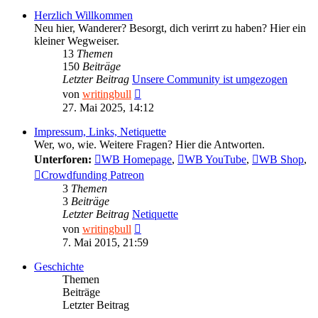
Herzlich Willkommen
Neu hier, Wanderer? Besorgt, dich verirrt zu haben? Hier ein
kleiner Wegweiser.
13
Themen
150
Beiträge
Letzter Beitrag
Unsere Community ist umgezogen
Neuester
von
writingbull
Beitrag
27. Mai 2025, 14:12
Impressum, Links, Netiquette
Wer, wo, wie. Weitere Fragen? Hier die Antworten.
Unterforen:
WB Homepage
,
WB YouTube
,
WB Shop
,
Crowdfunding Patreon
3
Themen
3
Beiträge
Letzter Beitrag
Netiquette
Neuester
von
writingbull
Beitrag
7. Mai 2015, 21:59
Geschichte
Themen
Beiträge
Letzter Beitrag