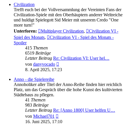
Civilization
Trefft euch bei der Vollversammlung der Vereinten Fans der
Civilization-Spiele mit den Oberhäuptern anderer Weltreiche
und huldigt Spielegott Sid Meier mit unserem Credo "One
more turn!"
Unterforen:
Multiplayer Civilization
,
Civilization VI -
Spiel des Monats
,
Civilization VI - Spiel des Monats -
Spoiler
415
Themen
6519
Beiträge
Letzter Beitrag
Re: Civilization VI: User hel…
Neuester
von
danyvocado
Beitrag
8. April 2025, 17:23
Anno - die Spielereihe
Annoholiker aller Titel der Anno-Reihe finden hier reichlich
Platz, um das Gespräch über die hohe Kunst des kultivierten
Städtebaus zu pflegen.
41
Themen
983
Beiträge
Letzter Beitrag
Re: [Anno 1800] User helfen U…
Neuester
von
Michael701
Beitrag
16. Juni 2025, 17:10