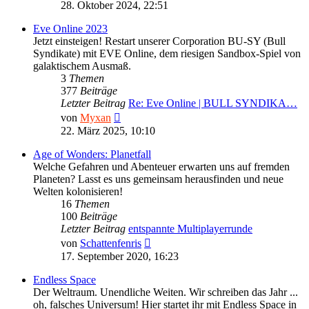
Beitrag
28. Oktober 2024, 22:51
Eve Online 2023
Jetzt einsteigen! Restart unserer Corporation BU-SY (Bull
Syndikate) mit EVE Online, dem riesigen Sandbox-Spiel von
galaktischem Ausmaß.
3
Themen
377
Beiträge
Letzter Beitrag
Re: Eve Online | BULL SYNDIKA…
Neuester
von
Myxan
Beitrag
22. März 2025, 10:10
Age of Wonders: Planetfall
Welche Gefahren und Abenteuer erwarten uns auf fremden
Planeten? Lasst es uns gemeinsam herausfinden und neue
Welten kolonisieren!
16
Themen
100
Beiträge
Letzter Beitrag
entspannte Multiplayerrunde
Neuester
von
Schattenfenris
Beitrag
17. September 2020, 16:23
Endless Space
Der Weltraum. Unendliche Weiten. Wir schreiben das Jahr ...
oh, falsches Universum! Hier startet ihr mit Endless Space in