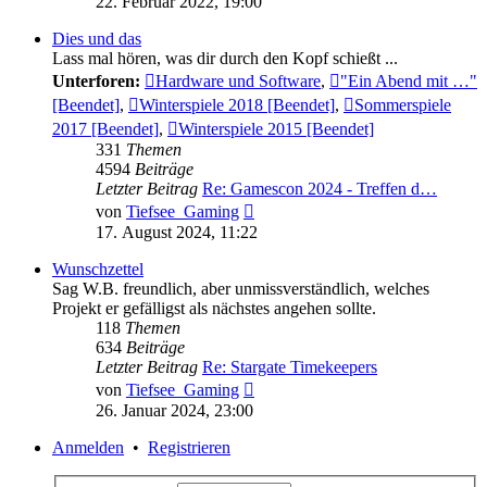
22. Februar 2022, 19:00
Dies und das
Lass mal hören, was dir durch den Kopf schießt ...
Unterforen:
Hardware und Software
,
"Ein Abend mit …"
[Beendet]
,
Winterspiele 2018 [Beendet]
,
Sommerspiele
2017 [Beendet]
,
Winterspiele 2015 [Beendet]
331
Themen
4594
Beiträge
Letzter Beitrag
Re: Gamescon 2024 - Treffen d…
Neuester
von
Tiefsee_Gaming
Beitrag
17. August 2024, 11:22
Wunschzettel
Sag W.B. freundlich, aber unmissverständlich, welches
Projekt er gefälligst als nächstes angehen sollte.
118
Themen
634
Beiträge
Letzter Beitrag
Re: Stargate Timekeepers
Neuester
von
Tiefsee_Gaming
Beitrag
26. Januar 2024, 23:00
Anmelden
•
Registrieren