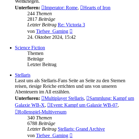
Weltkriegen.
Unterforen:
Imperator: Rome
,
Hearts of Iron
244
Themen
2817
Beiträge
Letzter Beitrag
Re: Victoria 3
Neuester
von
Tiefsee_Gaming
Beitrag
24. Oktober 2024, 15:42
Science Fiction
Themen
Beiträge
Letzter Beitrag
Stellaris
Lasst uns als Stellaris-Fans Seite an Seite zu den Sternen
reisen, riesige Reiche errichten und uns von unseren
Abenteuern im All erzählen.
Unterforen:
Multiplayer Stellaris
,
Sammlung: Kampf um
Galaxie WB-X
,
Event: Kampf um Galaxie WB-07
,
Rollenspiel-Multiversum
340
Themen
6788
Beiträge
Letzter Beitrag
Stellaris: Grand Archive
Neuester
von
Tiefsee_Gaming