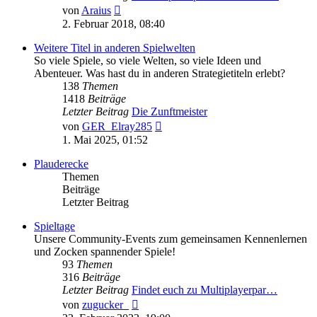
Neuester
von
Araius
Beitrag
2. Februar 2018, 08:40
Weitere Titel in anderen Spielwelten
So viele Spiele, so viele Welten, so viele Ideen und
Abenteuer. Was hast du in anderen Strategietiteln erlebt?
138
Themen
1418
Beiträge
Letzter Beitrag
Die Zunftmeister
Neuester
von
GER_Elray285
Beitrag
1. Mai 2025, 01:52
Plauderecke
Themen
Beiträge
Letzter Beitrag
Spieltage
Unsere Community-Events zum gemeinsamen Kennenlernen
und Zocken spannender Spiele!
93
Themen
316
Beiträge
Letzter Beitrag
Findet euch zu Multiplayerpar…
Neuester
von
zugucker_
Beitrag