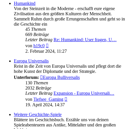
Humankind
Von der Steinzeit in die Moderne - erschafft eure eigene
Zivilisation aus den größten Kulturen der Menschheit.
Sammelt Ruhm durch große Errungenschaften und geht so in
die Geschichte ein
45
Themen
669
Beiträge
Letzter Beitrag
Re: Humankind: User fragen, U…
Neuester
von
h19c0
Beitrag
2. Februar 2024, 11:27
Europa Universalis
Reist in die Zeit von Europa Universalis und pflegt dort die
hohe Kunst der Diplomatie und der Strategie.
Unterforum:
Europa Bulliversalis
130
Themen
2032
Beiträge
Letzter Beitrag
Expansion - Europa Universali…
Neuester
von
Tiefsee_Gaming
Beitrag
19. April 2024, 14:37
Weitere Geschichte-Spiele
Blättere im Geschichtsbuch. Erzähle uns von deinen
Spieleabenteuern aus Antike, Mittelalter und den großen