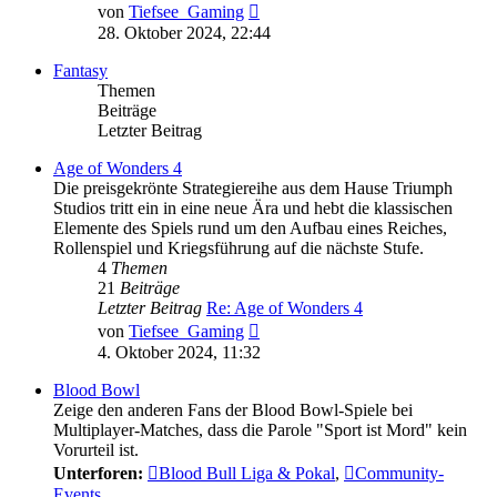
Neuester
von
Tiefsee_Gaming
Beitrag
28. Oktober 2024, 22:44
Fantasy
Themen
Beiträge
Letzter Beitrag
Age of Wonders 4
Die preisgekrönte Strategiereihe aus dem Hause Triumph
Studios tritt ein in eine neue Ära und hebt die klassischen
Elemente des Spiels rund um den Aufbau eines Reiches,
Rollenspiel und Kriegsführung auf die nächste Stufe.
4
Themen
21
Beiträge
Letzter Beitrag
Re: Age of Wonders 4
Neuester
von
Tiefsee_Gaming
Beitrag
4. Oktober 2024, 11:32
Blood Bowl
Zeige den anderen Fans der Blood Bowl-Spiele bei
Multiplayer-Matches, dass die Parole "Sport ist Mord" kein
Vorurteil ist.
Unterforen:
Blood Bull Liga & Pokal
,
Community-
Events