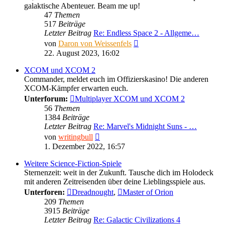
galaktische Abenteuer. Beam me up!
47
Themen
517
Beiträge
Letzter Beitrag
Re: Endless Space 2 - Allgeme…
Neuester
von
Daron von Weissenfels
Beitrag
22. August 2023, 16:02
XCOM und XCOM 2
Commander, meldet euch im Offizierskasino! Die anderen
XCOM-Kämpfer erwarten euch.
Unterforum:
Multiplayer XCOM und XCOM 2
56
Themen
1384
Beiträge
Letzter Beitrag
Re: Marvel's Midnight Suns - …
Neuester
von
writingbull
Beitrag
1. Dezember 2022, 16:57
Weitere Science-Fiction-Spiele
Sternenzeit: weit in der Zukunft. Tausche dich im Holodeck
mit anderen Zeitreisenden über deine Lieblingsspiele aus.
Unterforen:
Dreadnought
,
Master of Orion
209
Themen
3915
Beiträge
Letzter Beitrag
Re: Galactic Civilizations 4