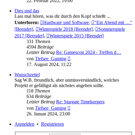
22. Februar 2022, 19:00
Dies und das
Lass mal hören, was dir durch den Kopf schießt ...
Unterforen:
Hardware und Software
,
"Ein Abend mit …"
[Beendet]
,
Winterspiele 2018 [Beendet]
,
Sommerspiele
2017 [Beendet]
,
Winterspiele 2015 [Beendet]
331
Themen
4594
Beiträge
Letzter Beitrag
Re: Gamescon 2024 - Treffen d…
Neuester
von
Tiefsee_Gaming
Beitrag
17. August 2024, 11:22
Wunschzettel
Sag W.B. freundlich, aber unmissverständlich, welches
Projekt er gefälligst als nächstes angehen sollte.
118
Themen
634
Beiträge
Letzter Beitrag
Re: Stargate Timekeepers
Neuester
von
Tiefsee_Gaming
Beitrag
26. Januar 2024, 23:00
Anmelden
•
Registrieren