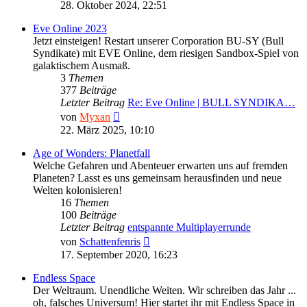
Beitrag
28. Oktober 2024, 22:51
Eve Online 2023
Jetzt einsteigen! Restart unserer Corporation BU-SY (Bull
Syndikate) mit EVE Online, dem riesigen Sandbox-Spiel von
galaktischem Ausmaß.
3
Themen
377
Beiträge
Letzter Beitrag
Re: Eve Online | BULL SYNDIKA…
Neuester
von
Myxan
Beitrag
22. März 2025, 10:10
Age of Wonders: Planetfall
Welche Gefahren und Abenteuer erwarten uns auf fremden
Planeten? Lasst es uns gemeinsam herausfinden und neue
Welten kolonisieren!
16
Themen
100
Beiträge
Letzter Beitrag
entspannte Multiplayerrunde
Neuester
von
Schattenfenris
Beitrag
17. September 2020, 16:23
Endless Space
Der Weltraum. Unendliche Weiten. Wir schreiben das Jahr ...
oh, falsches Universum! Hier startet ihr mit Endless Space in