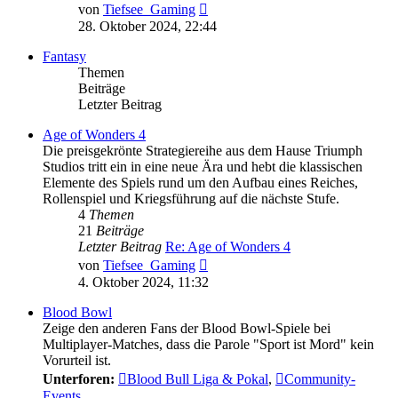
Neuester
von
Tiefsee_Gaming
Beitrag
28. Oktober 2024, 22:44
Fantasy
Themen
Beiträge
Letzter Beitrag
Age of Wonders 4
Die preisgekrönte Strategiereihe aus dem Hause Triumph
Studios tritt ein in eine neue Ära und hebt die klassischen
Elemente des Spiels rund um den Aufbau eines Reiches,
Rollenspiel und Kriegsführung auf die nächste Stufe.
4
Themen
21
Beiträge
Letzter Beitrag
Re: Age of Wonders 4
Neuester
von
Tiefsee_Gaming
Beitrag
4. Oktober 2024, 11:32
Blood Bowl
Zeige den anderen Fans der Blood Bowl-Spiele bei
Multiplayer-Matches, dass die Parole "Sport ist Mord" kein
Vorurteil ist.
Unterforen:
Blood Bull Liga & Pokal
,
Community-
Events