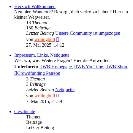
Herzlich Willkommen
Neu hier, Wanderer? Besorgt, dich verirrt zu haben? Hier ein
kleiner Wegweiser.
13
Themen
150
Beiträge
Letzter Beitrag
Unsere Community ist umgezogen
Neuester
von
writingbull
Beitrag
27. Mai 2025, 14:12
Impressum, Links, Netiquette
Wer, wo, wie. Weitere Fragen? Hier die Antworten.
Unterforen:
WB Homepage
,
WB YouTube
,
WB Shop
,
Crowdfunding Patreon
3
Themen
3
Beiträge
Letzter Beitrag
Netiquette
Neuester
von
writingbull
Beitrag
7. Mai 2015, 21:59
Geschichte
Themen
Beiträge
Letzter Beitrag