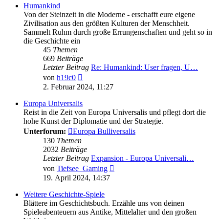
Humankind
Von der Steinzeit in die Moderne - erschafft eure eigene
Zivilisation aus den größten Kulturen der Menschheit.
Sammelt Ruhm durch große Errungenschaften und geht so in
die Geschichte ein
45
Themen
669
Beiträge
Letzter Beitrag
Re: Humankind: User fragen, U…
Neuester
von
h19c0
Beitrag
2. Februar 2024, 11:27
Europa Universalis
Reist in die Zeit von Europa Universalis und pflegt dort die
hohe Kunst der Diplomatie und der Strategie.
Unterforum:
Europa Bulliversalis
130
Themen
2032
Beiträge
Letzter Beitrag
Expansion - Europa Universali…
Neuester
von
Tiefsee_Gaming
Beitrag
19. April 2024, 14:37
Weitere Geschichte-Spiele
Blättere im Geschichtsbuch. Erzähle uns von deinen
Spieleabenteuern aus Antike, Mittelalter und den großen