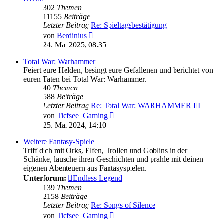
302
Themen
11155
Beiträge
Letzter Beitrag
Re: Spieltagsbestätigung
Neuester
von
Berdinius
Beitrag
24. Mai 2025, 08:35
Total War: Warhammer
Feiert eure Helden, besingt eure Gefallenen und berichtet von
euren Taten bei Total War: Warhammer.
40
Themen
588
Beiträge
Letzter Beitrag
Re: Total War: WARHAMMER III
Neuester
von
Tiefsee_Gaming
Beitrag
25. Mai 2024, 14:10
Weitere Fantasy-Spiele
Triff dich mit Orks, Elfen, Trollen und Goblins in der
Schänke, lausche ihren Geschichten und prahle mit deinen
eigenen Abenteuern aus Fantasyspielen.
Unterforum:
Endless Legend
139
Themen
2158
Beiträge
Letzter Beitrag
Re: Songs of Silence
Neuester
von
Tiefsee_Gaming