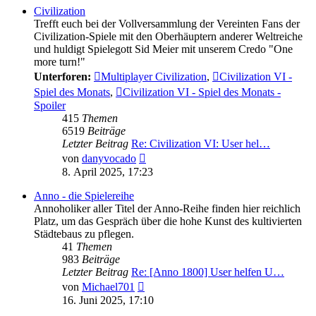
Civilization
Trefft euch bei der Vollversammlung der Vereinten Fans der
Civilization-Spiele mit den Oberhäuptern anderer Weltreiche
und huldigt Spielegott Sid Meier mit unserem Credo "One
more turn!"
Unterforen:
Multiplayer Civilization
,
Civilization VI -
Spiel des Monats
,
Civilization VI - Spiel des Monats -
Spoiler
415
Themen
6519
Beiträge
Letzter Beitrag
Re: Civilization VI: User hel…
Neuester
von
danyvocado
Beitrag
8. April 2025, 17:23
Anno - die Spielereihe
Annoholiker aller Titel der Anno-Reihe finden hier reichlich
Platz, um das Gespräch über die hohe Kunst des kultivierten
Städtebaus zu pflegen.
41
Themen
983
Beiträge
Letzter Beitrag
Re: [Anno 1800] User helfen U…
Neuester
von
Michael701
Beitrag
16. Juni 2025, 17:10