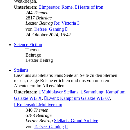
Weltkriegen.
Unterforen:
Imperator: Rome
,
Hearts of Iron
244
Themen
2817
Beiträge
Letzter Beitrag
Re: Victoria 3
Neuester
von
Tiefsee_Gaming
Beitrag
24. Oktober 2024, 15:42
Science Fiction
Themen
Beiträge
Letzter Beitrag
Stellaris
Lasst uns als Stellaris-Fans Seite an Seite zu den Sternen
reisen, riesige Reiche errichten und uns von unseren
Abenteuern im All erzählen.
Unterforen:
Multiplayer Stellaris
,
Sammlung: Kampf um
Galaxie WB-X
,
Event: Kampf um Galaxie WB-07
,
Rollenspiel-Multiversum
340
Themen
6788
Beiträge
Letzter Beitrag
Stellaris: Grand Archive
Neuester
von
Tiefsee_Gaming