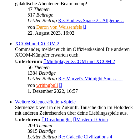
galaktische Abenteuer. Beam me up!
47
Themen
517
Beiträge
Letzter Beitrag
Re: Endless Space 2 - Allgeme…
Neuester
von
Daron von Weissenfels
Beitrag
22. August 2023, 16:02
XCOM und XCOM 2
Commander, meldet euch im Offizierskasino! Die anderen
XCOM-Kämpfer erwarten euch.
Unterforum:
Multiplayer XCOM und XCOM 2
56
Themen
1384
Beiträge
Letzter Beitrag
Re: Marvel's Midnight Suns - …
Neuester
von
writingbull
Beitrag
1. Dezember 2022, 16:57
Weitere Science-Fiction-Spiele
Sternenzeit: weit in der Zukunft. Tausche dich im Holodeck
mit anderen Zeitreisenden über deine Lieblingsspiele aus.
Unterforen:
Dreadnought
,
Master of Orion
209
Themen
3915
Beiträge
Letzter Beitrag
Re: Galactic Civilizations 4