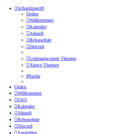
Schnellzugriff
Orden
Willkommen
Kalender
Aktuell
Releaseliste
Discord
Unbeantwortete Themen
Aktive Themen
Suche
Orden
Willkommen
FAQ
Kalender
Aktuell
Releaseliste
Discord
Anmelden