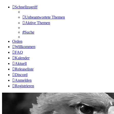
Schnellzugriff
Unbeantwortete Themen
Aktive Themen
Suche
Orden
Willkommen
FAQ
Kalender
Aktuell
Releaseliste
Discord
Anmelden
Registrieren