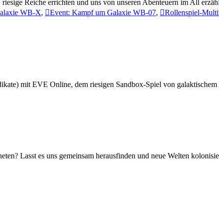
en, riesige Reiche errichten und uns von unseren Abenteuern im All erzäh
alaxie WB-X
,
Event: Kampf um Galaxie WB-07
,
Rollenspiel-Mult
ndikate) mit EVE Online, dem riesigen Sandbox-Spiel von galaktische
eten? Lasst es uns gemeinsam herausfinden und neue Welten kolonisie