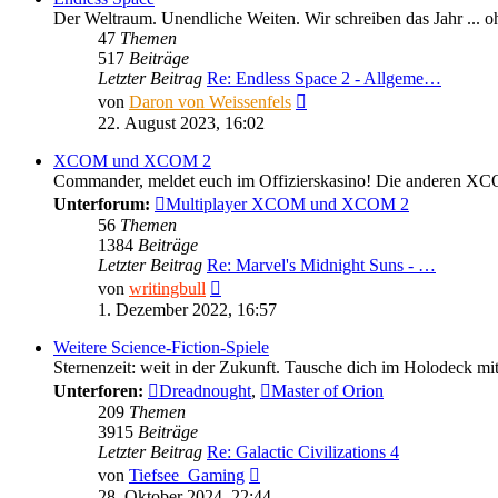
Der Weltraum. Unendliche Weiten. Wir schreiben das Jahr ... oh
47
Themen
517
Beiträge
Letzter Beitrag
Re: Endless Space 2 - Allgeme…
Neuester
von
Daron von Weissenfels
Beitrag
22. August 2023, 16:02
XCOM und XCOM 2
Commander, meldet euch im Offizierskasino! Die anderen X
Unterforum:
Multiplayer XCOM und XCOM 2
56
Themen
1384
Beiträge
Letzter Beitrag
Re: Marvel's Midnight Suns - …
Neuester
von
writingbull
Beitrag
1. Dezember 2022, 16:57
Weitere Science-Fiction-Spiele
Sternenzeit: weit in der Zukunft. Tausche dich im Holodeck mit
Unterforen:
Dreadnought
,
Master of Orion
209
Themen
3915
Beiträge
Letzter Beitrag
Re: Galactic Civilizations 4
Neuester
von
Tiefsee_Gaming
Beitrag
28. Oktober 2024, 22:44