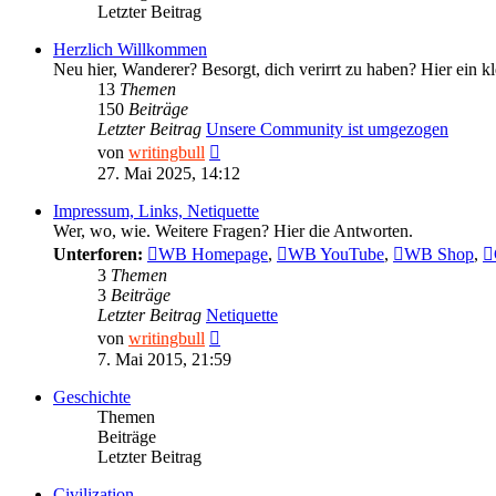
Letzter Beitrag
Herzlich Willkommen
Neu hier, Wanderer? Besorgt, dich verirrt zu haben? Hier ein k
13
Themen
150
Beiträge
Letzter Beitrag
Unsere Community ist umgezogen
Neuester
von
writingbull
Beitrag
27. Mai 2025, 14:12
Impressum, Links, Netiquette
Wer, wo, wie. Weitere Fragen? Hier die Antworten.
Unterforen:
WB Homepage
,
WB YouTube
,
WB Shop
,
3
Themen
3
Beiträge
Letzter Beitrag
Netiquette
Neuester
von
writingbull
Beitrag
7. Mai 2015, 21:59
Geschichte
Themen
Beiträge
Letzter Beitrag
Civilization