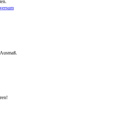
len.
iversum
m Ausmaß.
ren!