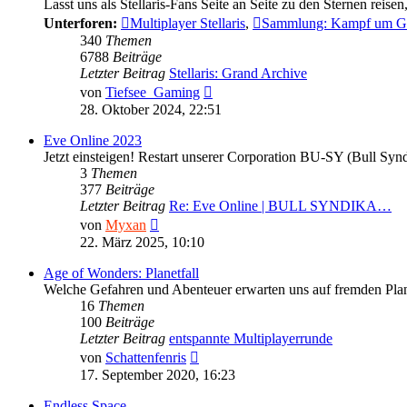
Lasst uns als Stellaris-Fans Seite an Seite zu den Sternen reis
Unterforen:
Multiplayer Stellaris
,
Sammlung: Kampf um G
340
Themen
6788
Beiträge
Letzter Beitrag
Stellaris: Grand Archive
Neuester
von
Tiefsee_Gaming
Beitrag
28. Oktober 2024, 22:51
Eve Online 2023
Jetzt einsteigen! Restart unserer Corporation BU-SY (Bull Sy
3
Themen
377
Beiträge
Letzter Beitrag
Re: Eve Online | BULL SYNDIKA…
Neuester
von
Myxan
Beitrag
22. März 2025, 10:10
Age of Wonders: Planetfall
Welche Gefahren und Abenteuer erwarten uns auf fremden Plan
16
Themen
100
Beiträge
Letzter Beitrag
entspannte Multiplayerrunde
Neuester
von
Schattenfenris
Beitrag
17. September 2020, 16:23
Endless Space