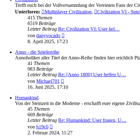
Trefft euch bei der Vollversammlung der Vereinten Fans der Ci
Unterforen:
Multiplayer Civilization
,
Civilization VI - Spi
415
Themen
6519
Beiträge
Letzter Beitrag
Re: Civilization VI: User hel…
Neuester
von
danyvocado
Beitrag
8. April 2025, 17:23
Anno - die Spielereihe
Annoholiker aller Titel der Anno-Reihe finden hier reichlich P
41
Themen
983
Beiträge
Letzter Beitrag
Re: [Anno 1800] User helfen U…
Neuester
von
Michael701
Beitrag
16. Juni 2025, 17:10
Humankind
Von der Steinzeit in die Moderne - erschafft eure eigene Zivi
45
Themen
669
Beiträge
Letzter Beitrag
Re: Humankind: User fragen, U…
Neuester
von
h19c0
Beitrag
2. Februar 2024, 11:27