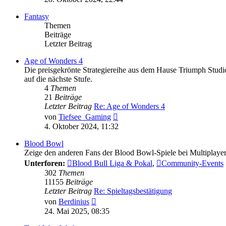
Fantasy
Themen
Beiträge
Letzter Beitrag
Age of Wonders 4
Die preisgekrönte Strategiereihe aus dem Hause Triumph Studio
auf die nächste Stufe.
4
Themen
21
Beiträge
Letzter Beitrag
Re: Age of Wonders 4
Neuester
von
Tiefsee_Gaming
Beitrag
4. Oktober 2024, 11:32
Blood Bowl
Zeige den anderen Fans der Blood Bowl-Spiele bei Multiplayer-M
Unterforen:
Blood Bull Liga & Pokal
,
Community-Events
302
Themen
11155
Beiträge
Letzter Beitrag
Re: Spieltagsbestätigung
Neuester
von
Berdinius
Beitrag
24. Mai 2025, 08:35