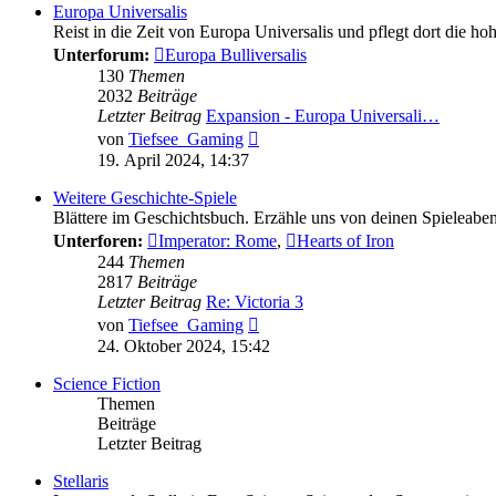
Europa Universalis
Reist in die Zeit von Europa Universalis und pflegt dort die ho
Unterforum:
Europa Bulliversalis
130
Themen
2032
Beiträge
Letzter Beitrag
Expansion - Europa Universali…
Neuester
von
Tiefsee_Gaming
Beitrag
19. April 2024, 14:37
Weitere Geschichte-Spiele
Blättere im Geschichtsbuch. Erzähle uns von deinen Spieleaben
Unterforen:
Imperator: Rome
,
Hearts of Iron
244
Themen
2817
Beiträge
Letzter Beitrag
Re: Victoria 3
Neuester
von
Tiefsee_Gaming
Beitrag
24. Oktober 2024, 15:42
Science Fiction
Themen
Beiträge
Letzter Beitrag
Stellaris