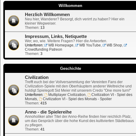
Willkommen
Herzlich Willkommen
Neu hier, Wanderer? Besorgt, dich verirrt zu haben? Hier ein
kleiner Wegweiser.
Themen:
13
Impressum, Links, Netiquette
Wer, wo, wie. Weitere Fragen? Hier die Antworten.
Unterforen:
WB Homepage
,
WB YouTube
,
WB Shop
,
Crowdfunding Patreon
Themen:
3
Geschichte
Civilization
Trefft euch bei der Vollversammlung der Vereinten Fans der
Civilization-Spiele mit den Oberhäuptern anderer Weltreiche und
huldigt Spielegott Sid Meier mit unserem Credo "One more turn!"
Unterforen:
Multiplayer Civilization
,
Civilization VI - Spiel des
Monats
,
Civilization VI - Spiel des Monats - Spoiler
Themen:
415
Anno - die Spielereihe
Annoholiker aller Titel der Anno-Reihe finden hier reichlich Platz,
um das Gespräch über die hohe Kunst des kultivierten Städtebaus
zu pflegen.
Themen:
41