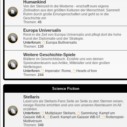
Humankind
Von der Steinzeit in die Moderne - erschafft eure eigene
Zivilisation aus den größten Kulturen der Menschheit. Sammelt
Ruhm durch große Errungenschaften und geht so in die
Geschichte ein
Themen:
45
Europa Universalis
Reist in die Zeit von Europa Universalis und pflegt dort die hohe
Kunst der Diplomatie und der Strategie.
Unterforum:
Europa Bulliversalis
Themen:
130
Weitere Geschichte-Spiele
Blättere im Geschichtsbuch. Erzähle uns von deinen
Spieleabenteuern aus Antike, Mittelalter und den großen
Weltkriegen.
Unterforen:
Imperator: Rome
,
Hearts of Iron
Themen:
244
Science Fiction
Stellaris
Lasst uns als Stellaris-Fans Seite an Seite zu den Sternen reisen,
riesige Reiche errichten und uns von unseren Abenteuern im All
erzählen.
Unterforen:
Multiplayer Stellaris
,
Sammlung: Kampf um
Galaxie WB-X
,
Event: Kampf um Galaxie WB-07
,
Rollenspiel-
Multiversum
Themen:
340