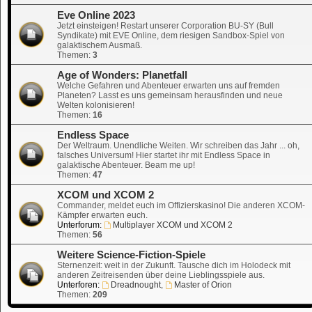
Eve Online 2023
Jetzt einsteigen! Restart unserer Corporation BU-SY (Bull
Syndikate) mit EVE Online, dem riesigen Sandbox-Spiel von
galaktischem Ausmaß.
Themen:
3
Age of Wonders: Planetfall
Welche Gefahren und Abenteuer erwarten uns auf fremden
Planeten? Lasst es uns gemeinsam herausfinden und neue
Welten kolonisieren!
Themen:
16
Endless Space
Der Weltraum. Unendliche Weiten. Wir schreiben das Jahr ... oh,
falsches Universum! Hier startet ihr mit Endless Space in
galaktische Abenteuer. Beam me up!
Themen:
47
XCOM und XCOM 2
Commander, meldet euch im Offizierskasino! Die anderen XCOM-
Kämpfer erwarten euch.
Unterforum:
Multiplayer XCOM und XCOM 2
Themen:
56
Weitere Science-Fiction-Spiele
Sternenzeit: weit in der Zukunft. Tausche dich im Holodeck mit
anderen Zeitreisenden über deine Lieblingsspiele aus.
Unterforen:
Dreadnought
,
Master of Orion
Themen:
209