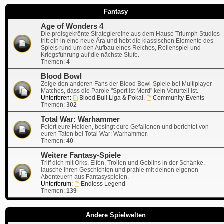
Fantasy
Age of Wonders 4
Die preisgekrönte Strategiereihe aus dem Hause Triumph Studios
tritt ein in eine neue Ära und hebt die klassischen Elemente des
Spiels rund um den Aufbau eines Reiches, Rollenspiel und
Kriegsführung auf die nächste Stufe.
Themen:
4
Blood Bowl
Zeige den anderen Fans der Blood Bowl-Spiele bei Multiplayer-
Matches, dass die Parole "Sport ist Mord" kein Vorurteil ist.
Unterforen:
Blood Bull Liga & Pokal
,
Community-Events
Themen:
302
Total War: Warhammer
Feiert eure Helden, besingt eure Gefallenen und berichtet von
euren Taten bei Total War: Warhammer.
Themen:
40
Weitere Fantasy-Spiele
Triff dich mit Orks, Elfen, Trollen und Goblins in der Schänke,
lausche ihren Geschichten und prahle mit deinen eigenen
Abenteuern aus Fantasyspielen.
Unterforum:
Endless Legend
Themen:
139
Andere Spielwelten