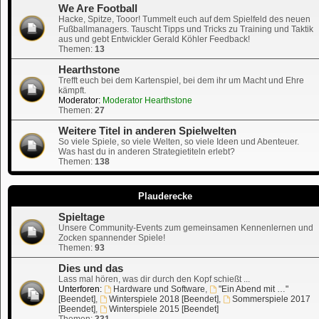
We Are Football
Hacke, Spitze, Tooor! Tummelt euch auf dem Spielfeld des neuen
Fußballmanagers. Tauscht Tipps und Tricks zu Training und Taktik
aus und gebt Entwickler Gerald Köhler Feedback!
Themen:
13
Hearthstone
Trefft euch bei dem Kartenspiel, bei dem ihr um Macht und Ehre
kämpft.
Moderator:
Moderator Hearthstone
Themen:
27
Weitere Titel in anderen Spielwelten
So viele Spiele, so viele Welten, so viele Ideen und Abenteuer.
Was hast du in anderen Strategietiteln erlebt?
Themen:
138
Plauderecke
Spieltage
Unsere Community-Events zum gemeinsamen Kennenlernen und
Zocken spannender Spiele!
Themen:
93
Dies und das
Lass mal hören, was dir durch den Kopf schießt ...
Unterforen:
Hardware und Software
,
"Ein Abend mit …"
[Beendet]
,
Winterspiele 2018 [Beendet]
,
Sommerspiele 2017
[Beendet]
,
Winterspiele 2015 [Beendet]
Themen:
331