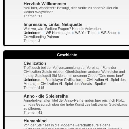
Herzlich Willkommen
Neu hier, Wanderer? Besorgt, dich verirrt zu haben? Hier ein
kleiner Wegweiser.
Themen:
13
Impressum, Links, Netiquette
Wer, wo, wie. Weitere Fragen? Hier die Antworten.
Unterforen:
WB Homepage
,
WB YouTube
,
WB Shop
,
Crowdfunding Patreon
Themen:
3
Geschichte
Civilization
Trefft euch bei der Vollversammlung der Vereinten Fans der
Civilization-Spiele mit den Oberhäuptern anderer Weltreiche und
huldigt Spielegott Sid Meier mit unserem Credo "One more turn!"
Unterforen:
Multiplayer Civilization
,
Civilization VI - Spiel des
Monats
,
Civilization VI - Spiel des Monats - Spoiler
Themen:
415
Anno - die Spielereihe
Annoholiker aller Titel der Anno-Reihe finden hier reichlich Platz,
um das Gespräch über die hohe Kunst des kultivierten Städtebaus
zu pflegen.
Themen:
41
Humankind
Von der Steinzeit in die Moderne - erschafft eure eigene