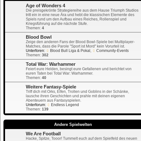
Age of Wonders 4
Die preisgekrönte Strategiereihe aus dem Hause Triumph Studios
tritt ein in eine neue Ära und hebt die klassischen Elemente des
Spiels rund um den Aufbau eines Reiches, Rollenspiel und
Kriegsführung auf die nächste Stufe.
Themen:
4
Blood Bowl
Zeige den anderen Fans der Blood Bowl-Spiele bei Multiplayer-
Matches, dass die Parole "Sport ist Mord" kein Vorurteil ist.
Unterforen:
Blood Bull Liga & Pokal
,
Community-Events
Themen:
302
Total War: Warhammer
Feiert eure Helden, besingt eure Gefallenen und berichtet von
euren Taten bei Total War: Warhammer.
Themen:
40
Weitere Fantasy-Spiele
Triff dich mit Orks, Elfen, Trollen und Goblins in der Schänke,
lausche ihren Geschichten und prahle mit deinen eigenen
Abenteuern aus Fantasyspielen.
Unterforum:
Endless Legend
Themen:
139
Andere Spielwelten
We Are Football
Hacke, Spitze, Tooor! Tummelt euch auf dem Spielfeld des neuen