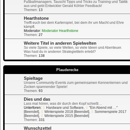
Fußballmanagers. Tauscht Tipps und Tricks zu Training und Taktik
aus und gebt Entwickler Gerald Köhler Feedback!
Themen:
13
Hearthstone
Trefft euch bei dem Kartenspiel, bei dem ihr um Macht und Ehre
kämpft.
Moderator:
Moderator Hearthstone
Themen:
27
Weitere Titel in anderen Spielwelten
So viele Spiele, so viele Welten, so viele Ideen und Abenteuer.
Was hast du in anderen Strategietiteln erlebt?
Themen:
138
Plauderecke
Spieltage
Unsere Community-Events zum gemeinsamen Kennenlernen und
Zocken spannender Spiele!
Themen:
93
Dies und das
Lass mal hören, was dir durch den Kopf schießt ...
Unterforen:
Hardware und Software
,
"Ein Abend mit …"
[Beendet]
,
Winterspiele 2018 [Beendet]
,
Sommerspiele 2017
[Beendet]
,
Winterspiele 2015 [Beendet]
Themen:
331
Wunschzettel