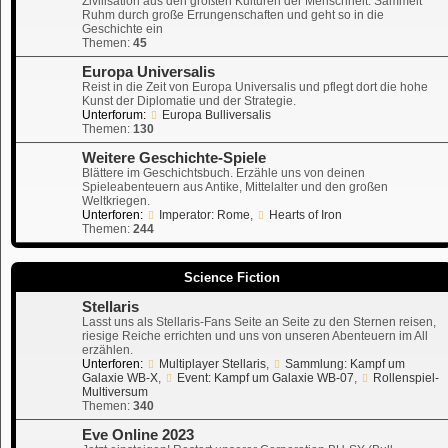
Zivilisation aus den größten Kulturen der Menschheit. Sammelt
Ruhm durch große Errungenschaften und geht so in die
Geschichte ein
Themen:
45
Europa Universalis
Reist in die Zeit von Europa Universalis und pflegt dort die hohe
Kunst der Diplomatie und der Strategie.
Unterforum:
Europa Bulliversalis
Themen:
130
Weitere Geschichte-Spiele
Blättere im Geschichtsbuch. Erzähle uns von deinen
Spieleabenteuern aus Antike, Mittelalter und den großen
Weltkriegen.
Unterforen:
Imperator: Rome
,
Hearts of Iron
Themen:
244
Science Fiction
Stellaris
Lasst uns als Stellaris-Fans Seite an Seite zu den Sternen reisen,
riesige Reiche errichten und uns von unseren Abenteuern im All
erzählen.
Unterforen:
Multiplayer Stellaris
,
Sammlung: Kampf um
Galaxie WB-X
,
Event: Kampf um Galaxie WB-07
,
Rollenspiel-
Multiversum
Themen:
340
Eve Online 2023