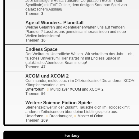
Jetzt einsteigen! Restart unserer Corporation BU-SY (Bull
Syndikate) mit EVE Online, dem riesigen Sandbox-Spiel von
galaktischem Ausmaß.
Themen:
3
Age of Wonders: Planetfall
Welche Gefahren und Abenteuer erwarten uns auf fremden
Planeten? Lasst es uns gemeinsam herausfinden und neue
Welten kolonisieren!
Themen:
16
Endless Space
Der Weltraum. Unendliche Weiten. Wir schreiben das Jahr ... oh,
falsches Universum! Hier startet ihr mit Endless Space in
galaktische Abenteuer. Beam me up!
Themen:
47
XCOM und XCOM 2
Commander, meldet euch im Offizierskasino! Die anderen XCOM-
Kämpfer erwarten euch.
Unterforum:
Multiplayer XCOM und XCOM 2
Themen:
56
Weitere Science-Fiction-Spiele
Sternenzeit: weit in der Zukunft. Tausche dich im Holodeck mit
anderen Zeitreisenden über deine Lieblingsspiele aus.
Unterforen:
Dreadnought
,
Master of Orion
Themen:
209
Fantasy