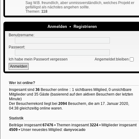
Sag W.B. freundlich, aber unmissverständlich, welches Projekt er
gefälligst als nächstes angehen sollte.
Themen:
118
Anmelden
•
Registrieren
Benutzername:
Passwort:
Ich habe mein Passwort vergessen
Angemeldet bleiben
Wer ist online?
Insgesamt sind
36
Besucher online :: 1 sichtbares Mitglied, 0 unsichtbare
Mitglieder und 35 Gäste (basierend auf den aktiven Besuchern der letzten
Minute)
Der Besucherrekord liegt bei
2094
Besuchern, die am 17. Januar 2020,
04:38 gleichzeitig online waren.
Statistik
Beiträge insgesamt
67476
• Themen insgesamt
3224
• Mitglieder insgesamt
4509
• Unser neuestes Mitglied:
danyvocado