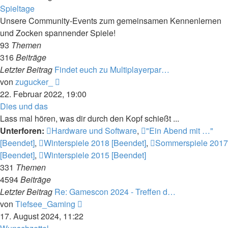
Spieltage
Unsere Community-Events zum gemeinsamen Kennenlernen
und Zocken spannender Spiele!
93
Themen
316
Beiträge
Letzter Beitrag
Findet euch zu Multiplayerpar…
Neuester
von
zugucker_
Beitrag
22. Februar 2022, 19:00
Dies und das
Lass mal hören, was dir durch den Kopf schießt ...
Unterforen:
Hardware und Software
,
"Ein Abend mit …"
[Beendet]
,
Winterspiele 2018 [Beendet]
,
Sommerspiele 2017
[Beendet]
,
Winterspiele 2015 [Beendet]
331
Themen
4594
Beiträge
Letzter Beitrag
Re: Gamescon 2024 - Treffen d…
Neuester
von
Tiefsee_Gaming
Beitrag
17. August 2024, 11:22