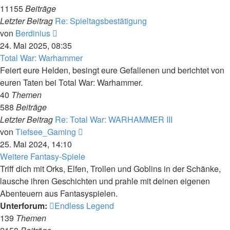
11155
Beiträge
Letzter Beitrag
Re: Spieltagsbestätigung
Neuester
von
Berdinius
Beitrag
24. Mai 2025, 08:35
Total War: Warhammer
Feiert eure Helden, besingt eure Gefallenen und berichtet von
euren Taten bei Total War: Warhammer.
40
Themen
588
Beiträge
Letzter Beitrag
Re: Total War: WARHAMMER III
Neuester
von
Tiefsee_Gaming
Beitrag
25. Mai 2024, 14:10
Weitere Fantasy-Spiele
Triff dich mit Orks, Elfen, Trollen und Goblins in der Schänke,
lausche ihren Geschichten und prahle mit deinen eigenen
Abenteuern aus Fantasyspielen.
Unterforum:
Endless Legend
139
Themen