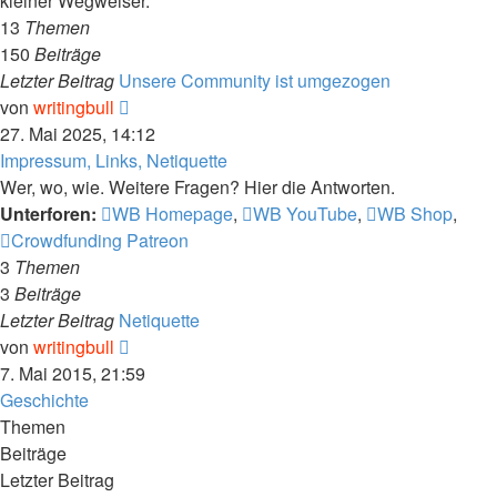
kleiner Wegweiser.
13
Themen
150
Beiträge
Letzter Beitrag
Unsere Community ist umgezogen
Neuester
von
writingbull
Beitrag
27. Mai 2025, 14:12
Impressum, Links, Netiquette
Wer, wo, wie. Weitere Fragen? Hier die Antworten.
Unterforen:
WB Homepage
,
WB YouTube
,
WB Shop
,
Crowdfunding Patreon
3
Themen
3
Beiträge
Letzter Beitrag
Netiquette
Neuester
von
writingbull
Beitrag
7. Mai 2015, 21:59
Geschichte
Themen
Beiträge
Letzter Beitrag