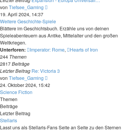
Letzter Beitrag
Expansion - Europa Universali…
Neuester
von
Tiefsee_Gaming
Beitrag
19. April 2024, 14:37
Weitere Geschichte-Spiele
Blättere im Geschichtsbuch. Erzähle uns von deinen
Spieleabenteuern aus Antike, Mittelalter und den großen
Weltkriegen.
Unterforen:
Imperator: Rome
,
Hearts of Iron
244
Themen
2817
Beiträge
Letzter Beitrag
Re: Victoria 3
Neuester
von
Tiefsee_Gaming
Beitrag
24. Oktober 2024, 15:42
Science Fiction
Themen
Beiträge
Letzter Beitrag
Stellaris
Lasst uns als Stellaris-Fans Seite an Seite zu den Sternen