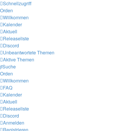
Schnellzugriff
Orden
Willkommen
Kalender
Aktuell
Releaseliste
Discord
Unbeantwortete Themen
Aktive Themen
Suche
Orden
Willkommen
FAQ
Kalender
Aktuell
Releaseliste
Discord
Anmelden
Registrieren