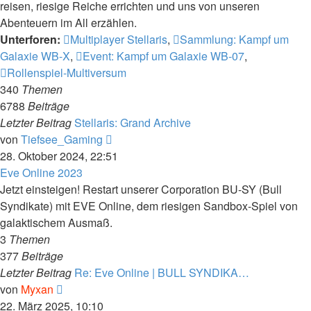
reisen, riesige Reiche errichten und uns von unseren
Abenteuern im All erzählen.
Unterforen:
Multiplayer Stellaris
,
Sammlung: Kampf um
Galaxie WB-X
,
Event: Kampf um Galaxie WB-07
,
Rollenspiel-Multiversum
340
Themen
6788
Beiträge
Letzter Beitrag
Stellaris: Grand Archive
Neuester
von
Tiefsee_Gaming
Beitrag
28. Oktober 2024, 22:51
Eve Online 2023
Jetzt einsteigen! Restart unserer Corporation BU-SY (Bull
Syndikate) mit EVE Online, dem riesigen Sandbox-Spiel von
galaktischem Ausmaß.
3
Themen
377
Beiträge
Letzter Beitrag
Re: Eve Online | BULL SYNDIKA…
Neuester
von
Myxan
Beitrag
22. März 2025, 10:10