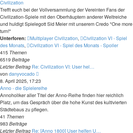
Civilization
Trefft euch bei der Vollversammlung der Vereinten Fans der
Civilization-Spiele mit den Oberhäuptern anderer Weltreiche
und huldigt Spielegott Sid Meier mit unserem Credo "One more
turn!"
Unterforen:
Multiplayer Civilization
,
Civilization VI - Spiel
des Monats
,
Civilization VI - Spiel des Monats - Spoiler
415
Themen
6519
Beiträge
Letzter Beitrag
Re: Civilization VI: User hel…
Neuester
von
danyvocado
Beitrag
8. April 2025, 17:23
Anno - die Spielereihe
Annoholiker aller Titel der Anno-Reihe finden hier reichlich
Platz, um das Gespräch über die hohe Kunst des kultivierten
Städtebaus zu pflegen.
41
Themen
983
Beiträge
Letzter Beitrag
Re: [Anno 1800] User helfen U…