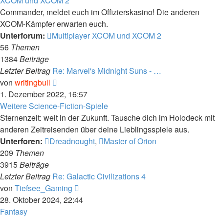
XCOM und XCOM 2
Commander, meldet euch im Offizierskasino! Die anderen
XCOM-Kämpfer erwarten euch.
Unterforum:
Multiplayer XCOM und XCOM 2
56
Themen
1384
Beiträge
Letzter Beitrag
Re: Marvel's Midnight Suns - …
Neuester
von
writingbull
Beitrag
1. Dezember 2022, 16:57
Weitere Science-Fiction-Spiele
Sternenzeit: weit in der Zukunft. Tausche dich im Holodeck mit
anderen Zeitreisenden über deine Lieblingsspiele aus.
Unterforen:
Dreadnought
,
Master of Orion
209
Themen
3915
Beiträge
Letzter Beitrag
Re: Galactic Civilizations 4
Neuester
von
Tiefsee_Gaming
Beitrag
28. Oktober 2024, 22:44
Fantasy