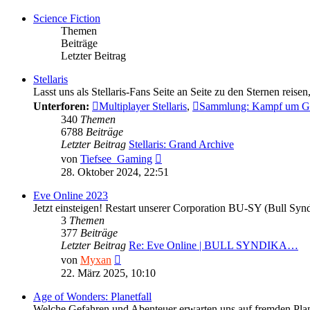
Science Fiction
Themen
Beiträge
Letzter Beitrag
Stellaris
Lasst uns als Stellaris-Fans Seite an Seite zu den Sternen reis
Unterforen:
Multiplayer Stellaris
,
Sammlung: Kampf um G
340
Themen
6788
Beiträge
Letzter Beitrag
Stellaris: Grand Archive
Neuester
von
Tiefsee_Gaming
Beitrag
28. Oktober 2024, 22:51
Eve Online 2023
Jetzt einsteigen! Restart unserer Corporation BU-SY (Bull Sy
3
Themen
377
Beiträge
Letzter Beitrag
Re: Eve Online | BULL SYNDIKA…
Neuester
von
Myxan
Beitrag
22. März 2025, 10:10
Age of Wonders: Planetfall
Welche Gefahren und Abenteuer erwarten uns auf fremden Plan