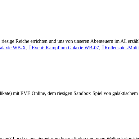
en, riesige Reiche errichten und uns von unseren Abenteuern im All erzäh
alaxie WB-X
,
Event: Kampf um Galaxie WB-07
,
Rollenspiel-Mult
ndikate) mit EVE Online, dem riesigen Sandbox-Spiel von galaktische
eten? Lasst es uns gemeinsam herausfinden und neue Welten kolonisie