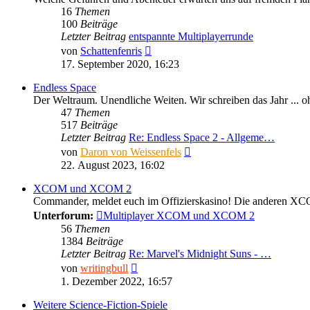
16
Themen
100
Beiträge
Letzter Beitrag
entspannte Multiplayerrunde
Neuester
von
Schattenfenris
Beitrag
17. September 2020, 16:23
Endless Space
Der Weltraum. Unendliche Weiten. Wir schreiben das Jahr ... oh
47
Themen
517
Beiträge
Letzter Beitrag
Re: Endless Space 2 - Allgeme…
Neuester
von
Daron von Weissenfels
Beitrag
22. August 2023, 16:02
XCOM und XCOM 2
Commander, meldet euch im Offizierskasino! Die anderen X
Unterforum:
Multiplayer XCOM und XCOM 2
56
Themen
1384
Beiträge
Letzter Beitrag
Re: Marvel's Midnight Suns - …
Neuester
von
writingbull
Beitrag
1. Dezember 2022, 16:57
Weitere Science-Fiction-Spiele