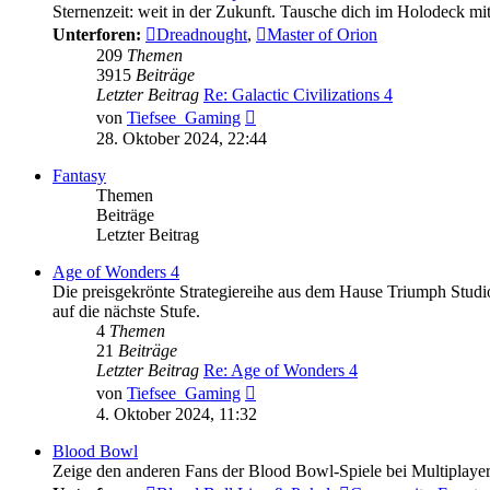
Sternenzeit: weit in der Zukunft. Tausche dich im Holodeck mit
Unterforen:
Dreadnought
,
Master of Orion
209
Themen
3915
Beiträge
Letzter Beitrag
Re: Galactic Civilizations 4
Neuester
von
Tiefsee_Gaming
Beitrag
28. Oktober 2024, 22:44
Fantasy
Themen
Beiträge
Letzter Beitrag
Age of Wonders 4
Die preisgekrönte Strategiereihe aus dem Hause Triumph Studio
auf die nächste Stufe.
4
Themen
21
Beiträge
Letzter Beitrag
Re: Age of Wonders 4
Neuester
von
Tiefsee_Gaming
Beitrag
4. Oktober 2024, 11:32
Blood Bowl
Zeige den anderen Fans der Blood Bowl-Spiele bei Multiplayer-M