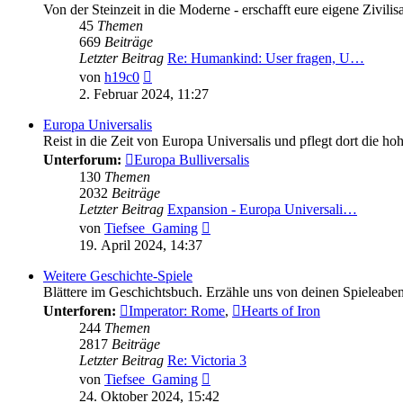
Von der Steinzeit in die Moderne - erschafft eure eigene Zivi
45
Themen
669
Beiträge
Letzter Beitrag
Re: Humankind: User fragen, U…
Neuester
von
h19c0
Beitrag
2. Februar 2024, 11:27
Europa Universalis
Reist in die Zeit von Europa Universalis und pflegt dort die ho
Unterforum:
Europa Bulliversalis
130
Themen
2032
Beiträge
Letzter Beitrag
Expansion - Europa Universali…
Neuester
von
Tiefsee_Gaming
Beitrag
19. April 2024, 14:37
Weitere Geschichte-Spiele
Blättere im Geschichtsbuch. Erzähle uns von deinen Spieleaben
Unterforen:
Imperator: Rome
,
Hearts of Iron
244
Themen
2817
Beiträge
Letzter Beitrag
Re: Victoria 3
Neuester
von
Tiefsee_Gaming
Beitrag
24. Oktober 2024, 15:42