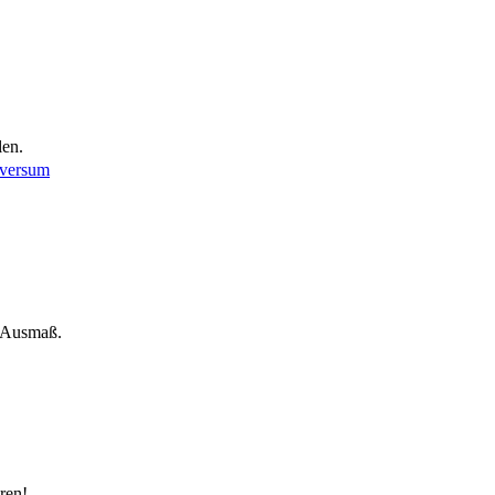
len.
iversum
m Ausmaß.
ren!