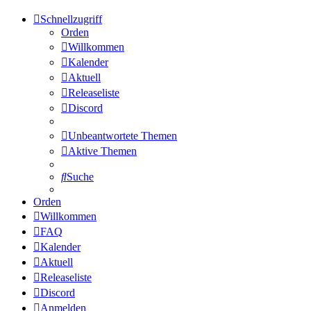
Schnellzugriff
Orden
Willkommen
Kalender
Aktuell
Releaseliste
Discord
Unbeantwortete Themen
Aktive Themen
Suche
Orden
Willkommen
FAQ
Kalender
Aktuell
Releaseliste
Discord
Anmelden