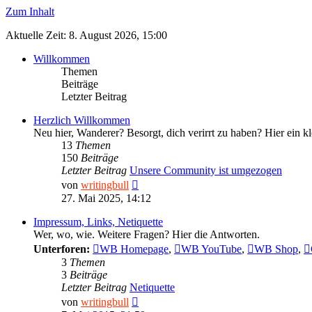
Zum Inhalt
Aktuelle Zeit: 8. August 2026, 15:00
Willkommen
Themen
Beiträge
Letzter Beitrag
Herzlich Willkommen
Neu hier, Wanderer? Besorgt, dich verirrt zu haben? Hier ein k
13
Themen
150
Beiträge
Letzter Beitrag
Unsere Community ist umgezogen
Neuester
von
writingbull
Beitrag
27. Mai 2025, 14:12
Impressum, Links, Netiquette
Wer, wo, wie. Weitere Fragen? Hier die Antworten.
Unterforen:
WB Homepage
,
WB YouTube
,
WB Shop
,
3
Themen
3
Beiträge
Letzter Beitrag
Netiquette
Neuester
von
writingbull
Beitrag