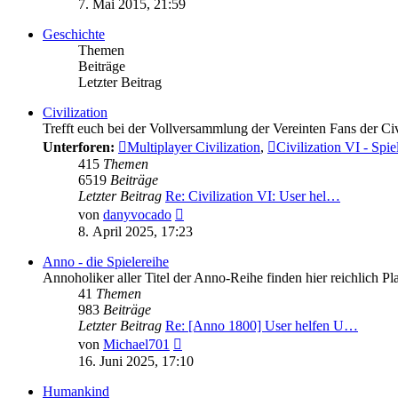
7. Mai 2015, 21:59
Geschichte
Themen
Beiträge
Letzter Beitrag
Civilization
Trefft euch bei der Vollversammlung der Vereinten Fans der Ci
Unterforen:
Multiplayer Civilization
,
Civilization VI - Spi
415
Themen
6519
Beiträge
Letzter Beitrag
Re: Civilization VI: User hel…
Neuester
von
danyvocado
Beitrag
8. April 2025, 17:23
Anno - die Spielereihe
Annoholiker aller Titel der Anno-Reihe finden hier reichlich P
41
Themen
983
Beiträge
Letzter Beitrag
Re: [Anno 1800] User helfen U…
Neuester
von
Michael701
Beitrag
16. Juni 2025, 17:10
Humankind