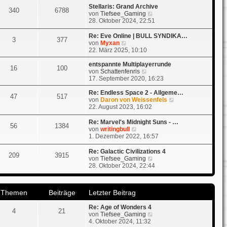
t
Stellaris: Grand Archive
r
340
6788
r
N
von
Tiefsee_Gaming
B
a
e
28. Oktober 2024, 22:51
e
g
u
i
e
t
Re: Eve Online | BULL SYNDIKA…
3
377
s
N
r
von
Myxan
t
e
a
22. März 2025, 10:10
e
u
g
r
e
entspannte Multiplayerrunde
16
100
B
s
N
von
Schattenfenris
e
t
e
17. September 2020, 16:23
i
e
u
t
r
e
Re: Endless Space 2 - Allgeme…
47
517
r
B
s
N
von
Daron von Weissenfels
a
e
t
e
22. August 2023, 16:02
g
i
e
u
t
r
e
Re: Marvel's Midnight Suns - …
56
1384
r
B
s
N
von
writingbull
a
e
t
e
1. Dezember 2022, 16:57
g
i
e
u
t
r
e
Re: Galactic Civilizations 4
209
3915
r
B
s
N
von
Tiefsee_Gaming
a
e
t
e
28. Oktober 2024, 22:44
g
i
e
u
t
r
e
r
B
s
a
Themen
Beiträge
Letzter Beitrag
e
t
g
i
e
t
Re: Age of Wonders 4
r
4
21
r
N
von
Tiefsee_Gaming
B
a
e
4. Oktober 2024, 11:32
e