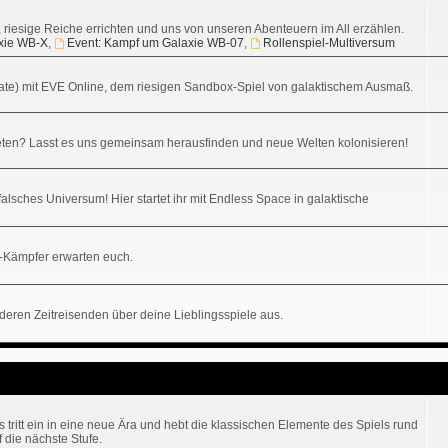
n, riesige Reiche errichten und uns von unseren Abenteuern im All erzählen.
xie WB-X
,
Event: Kampf um Galaxie WB-07
,
Rollenspiel-Multiversum
ikate) mit EVE Online, dem riesigen Sandbox-Spiel von galaktischem Ausmaß.
ten? Lasst es uns gemeinsam herausfinden und neue Welten kolonisieren!
alsches Universum! Hier startet ihr mit Endless Space in galaktische
-Kämpfer erwarten euch.
nderen Zeitreisenden über deine Lieblingsspiele aus.
tritt ein in eine neue Ära und hebt die klassischen Elemente des Spiels rund
 die nächste Stufe.