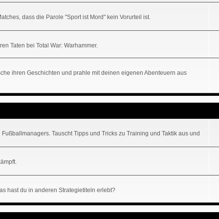
hes, dass die Parole "Sport ist Mord" kein Vorurteil ist.
uren Taten bei Total War: Warhammer.
lausche ihren Geschichten und prahle mit deinen eigenen Abenteuern aus
 Fußballmanagers. Tauscht Tipps und Tricks zu Training und Taktik aus und
kämpft.
s hast du in anderen Strategietiteln erlebt?