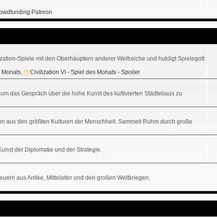
owdfunding Patreon
ization-Spiele mit den Oberhäuptern anderer Weltreiche und huldigt Spielegott
es Monats
,
Civilization VI - Spiel des Monats - Spoiler
tz, um das Gespräch über die hohe Kunst des kultivierten Städtebaus zu
sation aus den größten Kulturen der Menschheit. Sammelt Ruhm durch große
 Kunst der Diplomatie und der Strategie.
uern aus Antike, Mittelalter und den großen Weltkriegen.