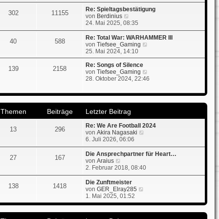
g
u
i
e
t
Re: Spieltagsbestätigung
302
11155
s
N
r
von
Berdinius
t
e
a
24. Mai 2025, 08:35
e
u
g
r
e
Re: Total War: WARHAMMER III
40
588
B
s
N
von
Tiefsee_Gaming
e
t
e
25. Mai 2024, 14:10
i
e
u
t
r
e
Re: Songs of Silence
139
2158
r
B
s
N
von
Tiefsee_Gaming
a
e
t
e
28. Oktober 2024, 22:46
g
i
e
u
t
r
e
r
B
s
a
e
t
Themen
Beiträge
Letzter Beitrag
g
i
e
t
r
Re: We Are Football 2024
r
B
13
296
N
von
Akira Nagasaki
a
e
e
6. Juli 2026, 06:06
g
i
u
t
e
r
Die Ansprechpartner für Heart…
27
167
s
N
a
von
Araius
t
e
g
2. Februar 2018, 08:40
e
u
r
e
Die Zunftmeister
138
1418
B
s
N
von
GER_Elray285
e
t
e
1. Mai 2025, 01:52
i
e
u
t
r
e
r
B
s