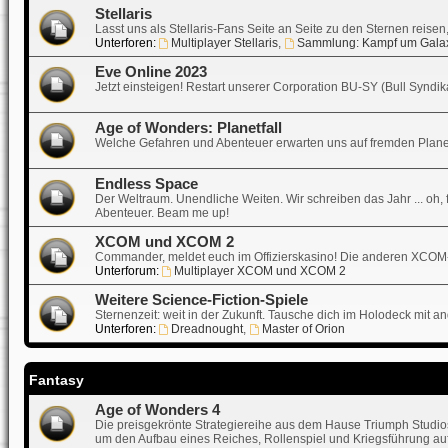
Stellaris
Lasst uns als Stellaris-Fans Seite an Seite zu den Sternen reise
Unterforen:
Multiplayer Stellaris
,
Sammlung: Kampf um Gala
Eve Online 2023
Jetzt einsteigen! Restart unserer Corporation BU-SY (Bull Synd
Age of Wonders: Planetfall
Welche Gefahren und Abenteuer erwarten uns auf fremden Plane
Endless Space
Der Weltraum. Unendliche Weiten. Wir schreiben das Jahr ... oh, f
Abenteuer. Beam me up!
XCOM und XCOM 2
Commander, meldet euch im Offizierskasino! Die anderen XCOM
Unterforum:
Multiplayer XCOM und XCOM 2
Weitere Science-Fiction-Spiele
Sternenzeit: weit in der Zukunft. Tausche dich im Holodeck mit a
Unterforen:
Dreadnought
,
Master of Orion
Fantasy
Age of Wonders 4
Die preisgekrönte Strategiereihe aus dem Hause Triumph Studios 
um den Aufbau eines Reiches, Rollenspiel und Kriegsführung auf