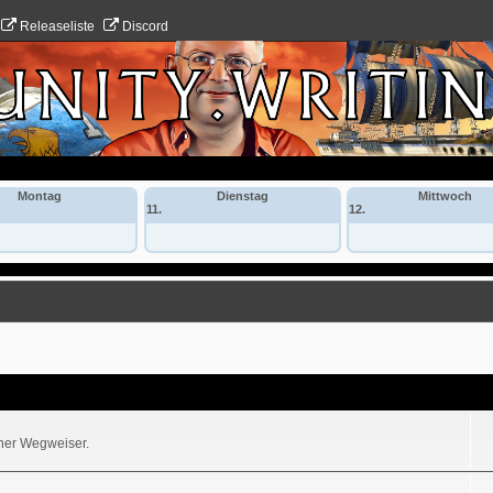
Releaseliste
Discord
Montag
Dienstag
Mittwoch
11.
12.
iner Wegweiser.