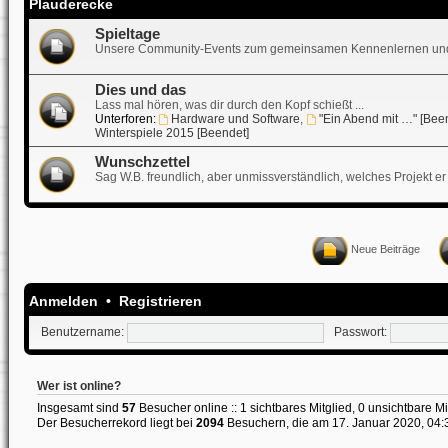
Plauderecke
Spieltage
Unsere Community-Events zum gemeinsamen Kennenlernen und
Dies und das
Lass mal hören, was dir durch den Kopf schießt ...
Unterforen:
Hardware und Software
,
"Ein Abend mit …" [Bee
Winterspiele 2015 [Beendet]
Wunschzettel
Sag W.B. freundlich, aber unmissverständlich, welches Projekt er 
Neue Beiträge
Anmelden
•
Registrieren
Benutzername:
Passwort:
Wer ist online?
Insgesamt sind
57
Besucher online :: 1 sichtbares Mitglied, 0 unsichtbare M
Der Besucherrekord liegt bei
2094
Besuchern, die am 17. Januar 2020, 04:38