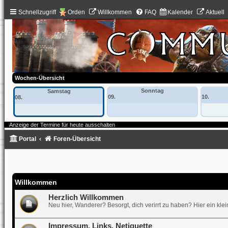
Schnellzugriff
Orden
Willkommen
FAQ
Kalender
Aktuell
Wochen-Übersicht
Sonntag
Samstag
09.
10.
08.
Anzeige der Termine für heute ausschalten
Portal
Foren-Übersicht
Willkommen
Herzlich Willkommen
Neu hier, Wanderer? Besorgt, dich verirrt zu haben? Hier ein kle
Impressum, Links, Netiquette