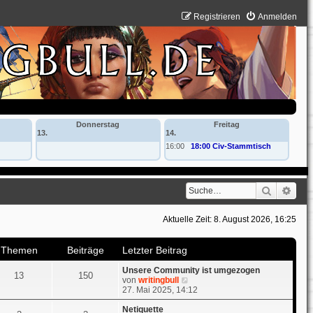
Registrieren
Anmelden
Donnerstag
Freitag
13.
14.
16:00
18:00 Civ-Stammtisch
Suche
Erwe
Aktuelle Zeit: 8. August 2026, 16:25
Themen
Beiträge
Letzter Beitrag
Unsere Community ist umgezogen
13
150
N
von
writingbull
e
27. Mai 2025, 14:12
u
e
Netiquette