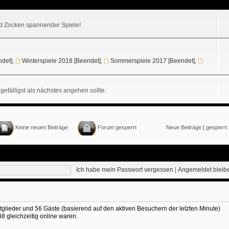
 Zocken spannender Spiele!
ndet]
,
Winterspiele 2018 [Beendet]
,
Sommerspiele 2017 [Beendet]
,
gefälligst als nächstes angehen sollte.
Keine neuen Beiträge
Forum gesperrt
Neue Beiträge [ gesperrt 
Ich habe mein Passwort vergessen
|
Angemeldet blei
itglieder und 56 Gäste (basierend auf den aktiven Besuchern der letzten Minute)
 gleichzeitig online waren.