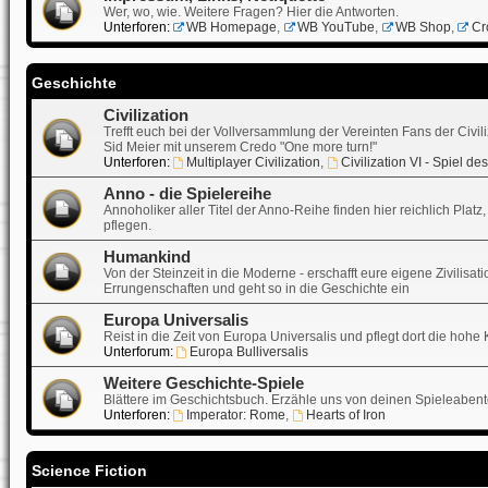
Wer, wo, wie. Weitere Fragen? Hier die Antworten.
Unterforen:
WB Homepage
,
WB YouTube
,
WB Shop
,
Cr
Geschichte
Civilization
Trefft euch bei der Vollversammlung der Vereinten Fans der Civil
Sid Meier mit unserem Credo "One more turn!"
Unterforen:
Multiplayer Civilization
,
Civilization VI - Spiel d
Anno - die Spielereihe
Annoholiker aller Titel der Anno-Reihe finden hier reichlich Pla
pflegen.
Humankind
Von der Steinzeit in die Moderne - erschafft eure eigene Zivili
Errungenschaften und geht so in die Geschichte ein
Europa Universalis
Reist in die Zeit von Europa Universalis und pflegt dort die hohe
Unterforum:
Europa Bulliversalis
Weitere Geschichte-Spiele
Blättere im Geschichtsbuch. Erzähle uns von deinen Spieleabente
Unterforen:
Imperator: Rome
,
Hearts of Iron
Science Fiction