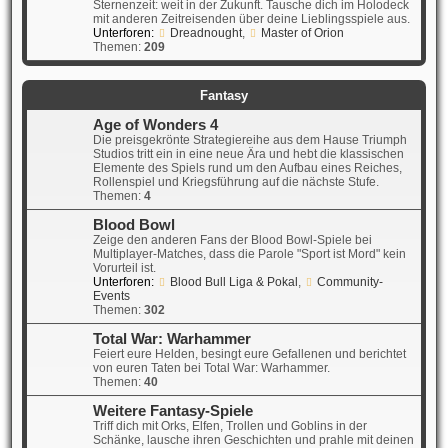
Sternenzeit: weit in der Zukunft. Tausche dich im Holodeck
mit anderen Zeitreisenden über deine Lieblingsspiele aus.
Unterforen:
Dreadnought
,
Master of Orion
Themen:
209
Fantasy
Age of Wonders 4
Die preisgekrönte Strategiereihe aus dem Hause Triumph
Studios tritt ein in eine neue Ära und hebt die klassischen
Elemente des Spiels rund um den Aufbau eines Reiches,
Rollenspiel und Kriegsführung auf die nächste Stufe.
Themen:
4
Blood Bowl
Zeige den anderen Fans der Blood Bowl-Spiele bei
Multiplayer-Matches, dass die Parole "Sport ist Mord" kein
Vorurteil ist.
Unterforen:
Blood Bull Liga & Pokal
,
Community-
Events
Themen:
302
Total War: Warhammer
Feiert eure Helden, besingt eure Gefallenen und berichtet
von euren Taten bei Total War: Warhammer.
Themen:
40
Weitere Fantasy-Spiele
Triff dich mit Orks, Elfen, Trollen und Goblins in der
Schänke, lausche ihren Geschichten und prahle mit deinen