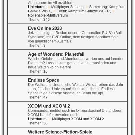
Abenteuern im All erzählen.
Unterforen:
Multiplayer Stellaris
,
Sammlung: Kampf um
Galaxie WB-X
,
Event: Kampf um Galaxie WB-07
,
Rollenspiel-Multiversum
Themen:
340
Eve Online 2023
Jetzt einsteigen! Restart unserer Corporation BU-SY (Bull
Syndikate) mit EVE Online, dem riesigen Sandbox-Spiel
von galaktischem Ausmaß.
Themen:
3
Age of Wonders: Planetfall
Welche Gefahren und Abenteuer erwarten uns auf fremden
Planeten? Lasst es uns gemeinsam herausfinden und
neue Welten kolonisieren!
Themen:
16
Endless Space
Der Weltraum. Unendliche Weiten. Wir schreiben das Jahr
... oh, falsches Universum! Hier startet ihr mit Endless
Space in galaktische Abenteuer. Beam me up!
Themen:
47
XCOM und XCOM 2
Commander, meldet euch im Offizierskasino! Die anderen
XCOM-Kämpfer erwarten euch.
Unterforum:
Multiplayer XCOM und XCOM 2
Themen:
56
Weitere Science-Fiction-Spiele