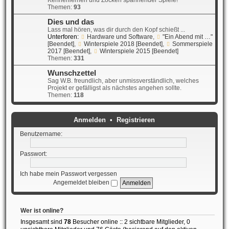
Kennenlernen und Zocken spannender Spiele!
Themen:
93
Dies und das
Lass mal hören, was dir durch den Kopf schießt ...
Unterforen:
Hardware und Software
,
"Ein Abend mit …"
[Beendet]
,
Winterspiele 2018 [Beendet]
,
Sommerspiele
2017 [Beendet]
,
Winterspiele 2015 [Beendet]
Themen:
331
Wunschzettel
Sag W.B. freundlich, aber unmissverständlich, welches
Projekt er gefälligst als nächstes angehen sollte.
Themen:
118
Anmelden
•
Registrieren
Benutzername:
Passwort:
Ich habe mein Passwort vergessen
Angemeldet bleiben
Wer ist online?
Insgesamt sind
78
Besucher online :: 2 sichtbare Mitglieder, 0