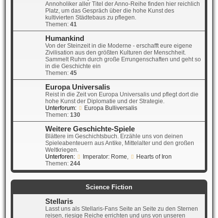
Annoholiker aller Titel der Anno-Reihe finden hier reichlich
Platz, um das Gespräch über die hohe Kunst des
kultivierten Städtebaus zu pflegen.
Themen:
41
Humankind
Von der Steinzeit in die Moderne - erschafft eure eigene
Zivilisation aus den größten Kulturen der Menschheit.
Sammelt Ruhm durch große Errungenschaften und geht so
in die Geschichte ein
Themen:
45
Europa Universalis
Reist in die Zeit von Europa Universalis und pflegt dort die
hohe Kunst der Diplomatie und der Strategie.
Unterforum:
Europa Bulliversalis
Themen:
130
Weitere Geschichte-Spiele
Blättere im Geschichtsbuch. Erzähle uns von deinen
Spieleabenteuern aus Antike, Mittelalter und den großen
Weltkriegen.
Unterforen:
Imperator: Rome
,
Hearts of Iron
Themen:
244
Science Fiction
Stellaris
Lasst uns als Stellaris-Fans Seite an Seite zu den Sternen
reisen, riesige Reiche errichten und uns von unseren