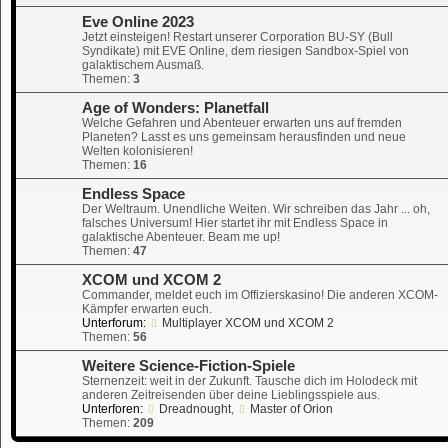
Eve Online 2023
Jetzt einsteigen! Restart unserer Corporation BU-SY (Bull
Syndikate) mit EVE Online, dem riesigen Sandbox-Spiel von
galaktischem Ausmaß.
Themen:
3
Age of Wonders: Planetfall
Welche Gefahren und Abenteuer erwarten uns auf fremden
Planeten? Lasst es uns gemeinsam herausfinden und neue
Welten kolonisieren!
Themen:
16
Endless Space
Der Weltraum. Unendliche Weiten. Wir schreiben das Jahr ... oh,
falsches Universum! Hier startet ihr mit Endless Space in
galaktische Abenteuer. Beam me up!
Themen:
47
XCOM und XCOM 2
Commander, meldet euch im Offizierskasino! Die anderen XCOM-
Kämpfer erwarten euch.
Unterforum:
Multiplayer XCOM und XCOM 2
Themen:
56
Weitere Science-Fiction-Spiele
Sternenzeit: weit in der Zukunft. Tausche dich im Holodeck mit
anderen Zeitreisenden über deine Lieblingsspiele aus.
Unterforen:
Dreadnought
,
Master of Orion
Themen:
209