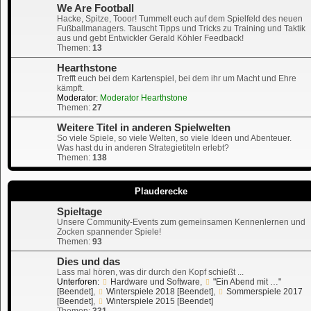
We Are Football
Hacke, Spitze, Tooor! Tummelt euch auf dem Spielfeld des neuen
Fußballmanagers. Tauscht Tipps und Tricks zu Training und Taktik
aus und gebt Entwickler Gerald Köhler Feedback!
Themen:
13
Hearthstone
Trefft euch bei dem Kartenspiel, bei dem ihr um Macht und Ehre
kämpft.
Moderator:
Moderator Hearthstone
Themen:
27
Weitere Titel in anderen Spielwelten
So viele Spiele, so viele Welten, so viele Ideen und Abenteuer.
Was hast du in anderen Strategietiteln erlebt?
Themen:
138
Plauderecke
Spieltage
Unsere Community-Events zum gemeinsamen Kennenlernen und
Zocken spannender Spiele!
Themen:
93
Dies und das
Lass mal hören, was dir durch den Kopf schießt ...
Unterforen:
Hardware und Software
,
"Ein Abend mit …"
[Beendet]
,
Winterspiele 2018 [Beendet]
,
Sommerspiele 2017
[Beendet]
,
Winterspiele 2015 [Beendet]
Themen:
331