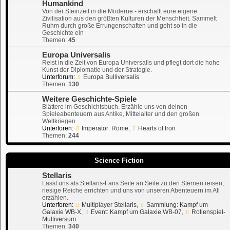
Humankind
Von der Steinzeit in die Moderne - erschafft eure eigene
Zivilisation aus den größten Kulturen der Menschheit. Sammelt
Ruhm durch große Errungenschaften und geht so in die
Geschichte ein
Themen:
45
Europa Universalis
Reist in die Zeit von Europa Universalis und pflegt dort die hohe
Kunst der Diplomatie und der Strategie.
Unterforum:
Europa Bulliversalis
Themen:
130
Weitere Geschichte-Spiele
Blättere im Geschichtsbuch. Erzähle uns von deinen
Spieleabenteuern aus Antike, Mittelalter und den großen
Weltkriegen.
Unterforen:
Imperator: Rome
,
Hearts of Iron
Themen:
244
Science Fiction
Stellaris
Lasst uns als Stellaris-Fans Seite an Seite zu den Sternen reisen,
riesige Reiche errichten und uns von unseren Abenteuern im All
erzählen.
Unterforen:
Multiplayer Stellaris
,
Sammlung: Kampf um
Galaxie WB-X
,
Event: Kampf um Galaxie WB-07
,
Rollenspiel-
Multiversum
Themen:
340