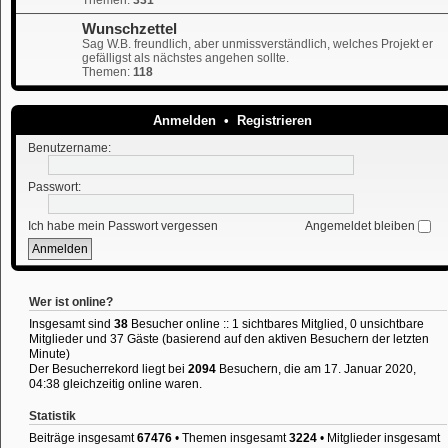
Wunschzettel
Sag W.B. freundlich, aber unmissverständlich, welches Projekt er
gefälligst als nächstes angehen sollte.
Themen:
118
Anmelden
•
Registrieren
Benutzername:
Passwort:
Ich habe mein Passwort vergessen
Angemeldet bleiben
Wer ist online?
Insgesamt sind
38
Besucher online :: 1 sichtbares Mitglied, 0 unsichtbare
Mitglieder und 37 Gäste (basierend auf den aktiven Besuchern der letzten
Minute)
Der Besucherrekord liegt bei
2094
Besuchern, die am 17. Januar 2020,
04:38 gleichzeitig online waren.
Statistik
Beiträge insgesamt
67476
• Themen insgesamt
3224
• Mitglieder insgesamt