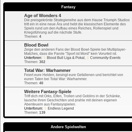
Fantasy
Age of Wonders 4
Die preisgekrönte Strategiereihe aus dem Hause Triumph Studios
tritt ein in eine neue Ära und hebt die klassischen Elemente des
Spiels rund um den Aufbau eines Reiches, Rollenspiel und
Kriegsführung auf die nächste Stufe.
Themen:
4
Blood Bowl
Zeige den anderen Fans der Blood Bowl-Spiele bei Multiplayer-
Matches, dass die Parole "Sport ist Mord" kein Vorurteil ist.
Unterforen:
Blood Bull Liga & Pokal
,
Community-Events
Themen:
302
Total War: Warhammer
Feiert eure Helden, besingt eure Gefallenen und berichtet von
euren Taten bei Total War: Warhammer.
Themen:
40
Weitere Fantasy-Spiele
Triff dich mit Orks, Elfen, Trollen und Goblins in der Schänke,
lausche ihren Geschichten und prahle mit deinen eigenen
Abenteuern aus Fantasyspielen.
Unterforum:
Endless Legend
Themen:
139
Andere Spielwelten