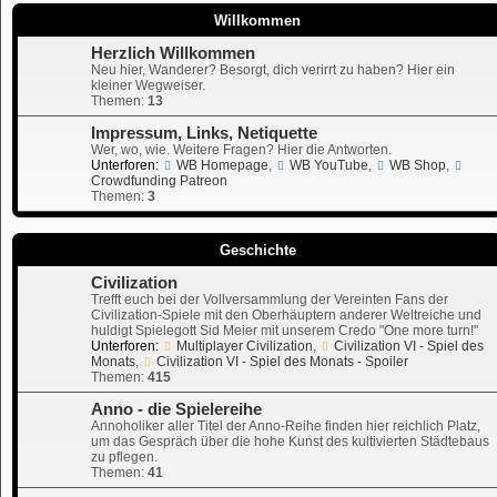
Willkommen
Herzlich Willkommen
Neu hier, Wanderer? Besorgt, dich verirrt zu haben? Hier ein
kleiner Wegweiser.
Themen:
13
Impressum, Links, Netiquette
Wer, wo, wie. Weitere Fragen? Hier die Antworten.
Unterforen:
WB Homepage
,
WB YouTube
,
WB Shop
,
Crowdfunding Patreon
Themen:
3
Geschichte
Civilization
Trefft euch bei der Vollversammlung der Vereinten Fans der
Civilization-Spiele mit den Oberhäuptern anderer Weltreiche und
huldigt Spielegott Sid Meier mit unserem Credo "One more turn!"
Unterforen:
Multiplayer Civilization
,
Civilization VI - Spiel des
Monats
,
Civilization VI - Spiel des Monats - Spoiler
Themen:
415
Anno - die Spielereihe
Annoholiker aller Titel der Anno-Reihe finden hier reichlich Platz,
um das Gespräch über die hohe Kunst des kultivierten Städtebaus
zu pflegen.
Themen:
41