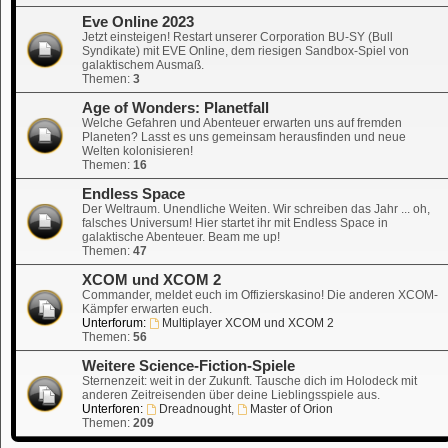
Eve Online 2023
Jetzt einsteigen! Restart unserer Corporation BU-SY (Bull
Syndikate) mit EVE Online, dem riesigen Sandbox-Spiel von
galaktischem Ausmaß.
Themen:
3
Age of Wonders: Planetfall
Welche Gefahren und Abenteuer erwarten uns auf fremden
Planeten? Lasst es uns gemeinsam herausfinden und neue
Welten kolonisieren!
Themen:
16
Endless Space
Der Weltraum. Unendliche Weiten. Wir schreiben das Jahr ... oh,
falsches Universum! Hier startet ihr mit Endless Space in
galaktische Abenteuer. Beam me up!
Themen:
47
XCOM und XCOM 2
Commander, meldet euch im Offizierskasino! Die anderen XCOM-
Kämpfer erwarten euch.
Unterforum:
Multiplayer XCOM und XCOM 2
Themen:
56
Weitere Science-Fiction-Spiele
Sternenzeit: weit in der Zukunft. Tausche dich im Holodeck mit
anderen Zeitreisenden über deine Lieblingsspiele aus.
Unterforen:
Dreadnought
,
Master of Orion
Themen:
209