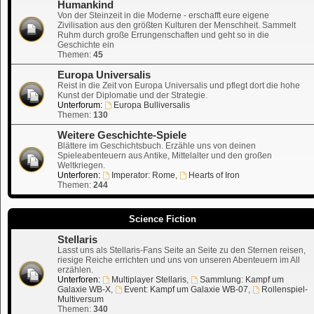
Humankind
Von der Steinzeit in die Moderne - erschafft eure eigene
Zivilisation aus den größten Kulturen der Menschheit. Sammelt
Ruhm durch große Errungenschaften und geht so in die
Geschichte ein
Themen:
45
Europa Universalis
Reist in die Zeit von Europa Universalis und pflegt dort die hohe
Kunst der Diplomatie und der Strategie.
Unterforum:
Europa Bulliversalis
Themen:
130
Weitere Geschichte-Spiele
Blättere im Geschichtsbuch. Erzähle uns von deinen
Spieleabenteuern aus Antike, Mittelalter und den großen
Weltkriegen.
Unterforen:
Imperator: Rome
,
Hearts of Iron
Themen:
244
Science Fiction
Stellaris
Lasst uns als Stellaris-Fans Seite an Seite zu den Sternen reisen,
riesige Reiche errichten und uns von unseren Abenteuern im All
erzählen.
Unterforen:
Multiplayer Stellaris
,
Sammlung: Kampf um
Galaxie WB-X
,
Event: Kampf um Galaxie WB-07
,
Rollenspiel-
Multiversum
Themen:
340