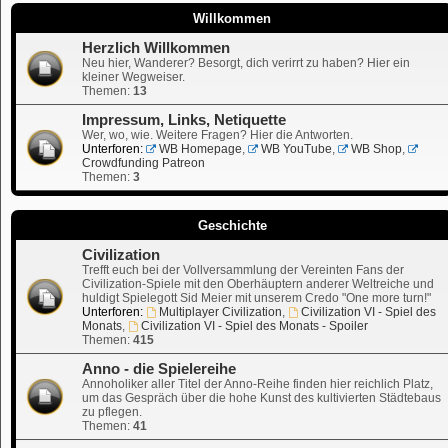
Willkommen
Herzlich Willkommen
Neu hier, Wanderer? Besorgt, dich verirrt zu haben? Hier ein
kleiner Wegweiser.
Themen:
13
Impressum, Links, Netiquette
Wer, wo, wie. Weitere Fragen? Hier die Antworten.
Unterforen:
WB Homepage
,
WB YouTube
,
WB Shop
,
Crowdfunding Patreon
Themen:
3
Geschichte
Civilization
Trefft euch bei der Vollversammlung der Vereinten Fans der
Civilization-Spiele mit den Oberhäuptern anderer Weltreiche und
huldigt Spielegott Sid Meier mit unserem Credo "One more turn!"
Unterforen:
Multiplayer Civilization
,
Civilization VI - Spiel des
Monats
,
Civilization VI - Spiel des Monats - Spoiler
Themen:
415
Anno - die Spielereihe
Annoholiker aller Titel der Anno-Reihe finden hier reichlich Platz,
um das Gespräch über die hohe Kunst des kultivierten Städtebaus
zu pflegen.
Themen:
41