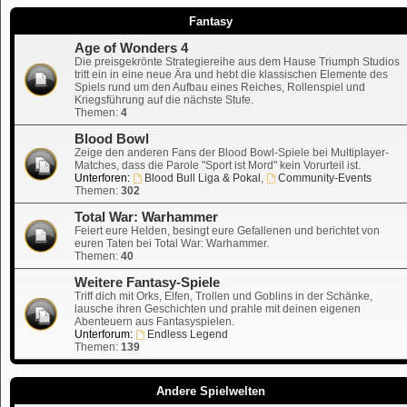
Fantasy
Age of Wonders 4
Die preisgekrönte Strategiereihe aus dem Hause Triumph Studios
tritt ein in eine neue Ära und hebt die klassischen Elemente des
Spiels rund um den Aufbau eines Reiches, Rollenspiel und
Kriegsführung auf die nächste Stufe.
Themen:
4
Blood Bowl
Zeige den anderen Fans der Blood Bowl-Spiele bei Multiplayer-
Matches, dass die Parole "Sport ist Mord" kein Vorurteil ist.
Unterforen:
Blood Bull Liga & Pokal
,
Community-Events
Themen:
302
Total War: Warhammer
Feiert eure Helden, besingt eure Gefallenen und berichtet von
euren Taten bei Total War: Warhammer.
Themen:
40
Weitere Fantasy-Spiele
Triff dich mit Orks, Elfen, Trollen und Goblins in der Schänke,
lausche ihren Geschichten und prahle mit deinen eigenen
Abenteuern aus Fantasyspielen.
Unterforum:
Endless Legend
Themen:
139
Andere Spielwelten