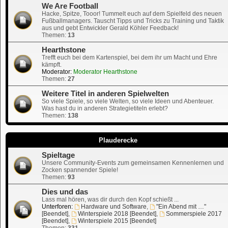
We Are Football
Hacke, Spitze, Tooor! Tummelt euch auf dem Spielfeld des neuen
Fußballmanagers. Tauscht Tipps und Tricks zu Training und Taktik
aus und gebt Entwickler Gerald Köhler Feedback!
Themen:
13
Hearthstone
Trefft euch bei dem Kartenspiel, bei dem ihr um Macht und Ehre
kämpft.
Moderator:
Moderator Hearthstone
Themen:
27
Weitere Titel in anderen Spielwelten
So viele Spiele, so viele Welten, so viele Ideen und Abenteuer.
Was hast du in anderen Strategietiteln erlebt?
Themen:
138
Plauderecke
Spieltage
Unsere Community-Events zum gemeinsamen Kennenlernen und
Zocken spannender Spiele!
Themen:
93
Dies und das
Lass mal hören, was dir durch den Kopf schießt ...
Unterforen:
Hardware und Software
,
"Ein Abend mit …"
[Beendet]
,
Winterspiele 2018 [Beendet]
,
Sommerspiele 2017
[Beendet]
,
Winterspiele 2015 [Beendet]
Themen:
331