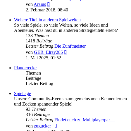
Neuester
von
Araius
Beitrag
2. Februar 2018, 08:40
Weitere Titel in anderen Spielwelten
So viele Spiele, so viele Welten, so viele Ideen und
Abenteuer. Was hast du in anderen Strategietiteln erlebt?
138
Themen
1418
Beiträge
Letzter Beitrag
Die Zunftmeister
Neuester
von
GER_Elray285
Beitrag
1. Mai 2025, 01:52
Plauderecke
Themen
Beiträge
Letzter Beitrag
Spieltage
Unsere Community-Events zum gemeinsamen Kennenlernen
und Zocken spannender Spiele!
93
Themen
316
Beiträge
Letzter Beitrag
Findet euch zu Multiplayerpar…
Neuester
von
zugucker_
Beitrag