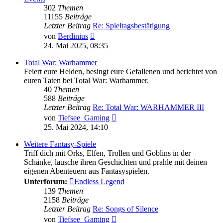
302
Themen
11155
Beiträge
Letzter Beitrag
Re: Spieltagsbestätigung
Neuester
von
Berdinius
Beitrag
24. Mai 2025, 08:35
Total War: Warhammer
Feiert eure Helden, besingt eure Gefallenen und berichtet von
euren Taten bei Total War: Warhammer.
40
Themen
588
Beiträge
Letzter Beitrag
Re: Total War: WARHAMMER III
Neuester
von
Tiefsee_Gaming
Beitrag
25. Mai 2024, 14:10
Weitere Fantasy-Spiele
Triff dich mit Orks, Elfen, Trollen und Goblins in der
Schänke, lausche ihren Geschichten und prahle mit deinen
eigenen Abenteuern aus Fantasyspielen.
Unterforum:
Endless Legend
139
Themen
2158
Beiträge
Letzter Beitrag
Re: Songs of Silence
Neuester
von
Tiefsee_Gaming