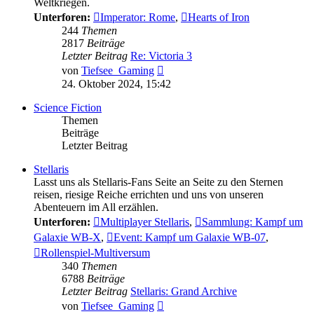
Weltkriegen.
Unterforen:
Imperator: Rome
,
Hearts of Iron
244
Themen
2817
Beiträge
Letzter Beitrag
Re: Victoria 3
Neuester
von
Tiefsee_Gaming
Beitrag
24. Oktober 2024, 15:42
Science Fiction
Themen
Beiträge
Letzter Beitrag
Stellaris
Lasst uns als Stellaris-Fans Seite an Seite zu den Sternen
reisen, riesige Reiche errichten und uns von unseren
Abenteuern im All erzählen.
Unterforen:
Multiplayer Stellaris
,
Sammlung: Kampf um
Galaxie WB-X
,
Event: Kampf um Galaxie WB-07
,
Rollenspiel-Multiversum
340
Themen
6788
Beiträge
Letzter Beitrag
Stellaris: Grand Archive
Neuester
von
Tiefsee_Gaming