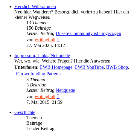
Herzlich Willkommen
Neu hier, Wanderer? Besorgt, dich verirrt zu haben? Hier ein
kleiner Wegweiser.
13
Themen
150
Beiträge
Letzter Beitrag
Unsere Community ist umgezogen
Neuester
von
writingbull
Beitrag
27. Mai 2025, 14:12
Impressum, Links, Netiquette
Wer, wo, wie. Weitere Fragen? Hier die Antworten.
Unterforen:
WB Homepage
,
WB YouTube
,
WB Shop
,
Crowdfunding Patreon
3
Themen
3
Beiträge
Letzter Beitrag
Netiquette
Neuester
von
writingbull
Beitrag
7. Mai 2015, 21:59
Geschichte
Themen
Beiträge
Letzter Beitrag