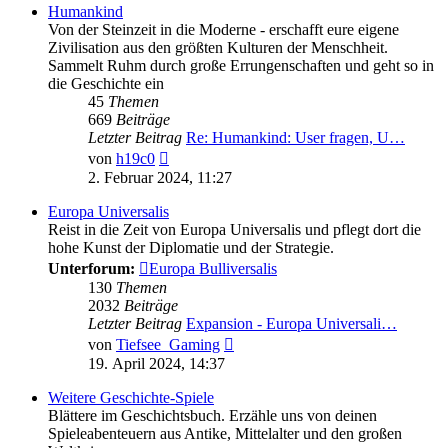
Humankind
Von der Steinzeit in die Moderne - erschafft eure eigene
Zivilisation aus den größten Kulturen der Menschheit.
Sammelt Ruhm durch große Errungenschaften und geht so in
die Geschichte ein
45
Themen
669
Beiträge
Letzter Beitrag
Re: Humankind: User fragen, U…
Neuester
von
h19c0
Beitrag
2. Februar 2024, 11:27
Europa Universalis
Reist in die Zeit von Europa Universalis und pflegt dort die
hohe Kunst der Diplomatie und der Strategie.
Unterforum:
Europa Bulliversalis
130
Themen
2032
Beiträge
Letzter Beitrag
Expansion - Europa Universali…
Neuester
von
Tiefsee_Gaming
Beitrag
19. April 2024, 14:37
Weitere Geschichte-Spiele
Blättere im Geschichtsbuch. Erzähle uns von deinen
Spieleabenteuern aus Antike, Mittelalter und den großen