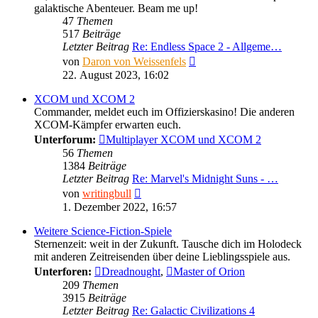
galaktische Abenteuer. Beam me up!
47
Themen
517
Beiträge
Letzter Beitrag
Re: Endless Space 2 - Allgeme…
Neuester
von
Daron von Weissenfels
Beitrag
22. August 2023, 16:02
XCOM und XCOM 2
Commander, meldet euch im Offizierskasino! Die anderen
XCOM-Kämpfer erwarten euch.
Unterforum:
Multiplayer XCOM und XCOM 2
56
Themen
1384
Beiträge
Letzter Beitrag
Re: Marvel's Midnight Suns - …
Neuester
von
writingbull
Beitrag
1. Dezember 2022, 16:57
Weitere Science-Fiction-Spiele
Sternenzeit: weit in der Zukunft. Tausche dich im Holodeck
mit anderen Zeitreisenden über deine Lieblingsspiele aus.
Unterforen:
Dreadnought
,
Master of Orion
209
Themen
3915
Beiträge
Letzter Beitrag
Re: Galactic Civilizations 4