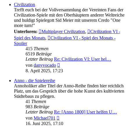
Civilization
Trefft euch bei der Vollversammlung der Vereinten Fans der
Civilization-Spiele mit den Oberhäuptern anderer Weltreiche
und huldigt Spielegott Sid Meier mit unserem Credo "One
more turn!"
Unterforen:
Multiplayer Civilization
,
Civilization VI -
Spiel des Monats
,
Civilization VI - Spiel des Monats -
Spoiler
415
Themen
6519
Beiträge
Letzter Beitrag
Re: Civilization VI: User hel…
Neuester
von
danyvocado
Beitrag
8. April 2025, 17:23
Anno - die Spielereihe
Annoholiker aller Titel der Anno-Reihe finden hier reichlich
Platz, um das Gespräch über die hohe Kunst des kultivierten
Städtebaus zu pflegen.
41
Themen
983
Beiträge
Letzter Beitrag
Re: [Anno 1800] User helfen U…
Neuester
von
Michael701
Beitrag
16. Juni 2025, 17:10