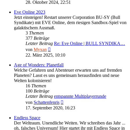
Beitrag
28. Oktober 2024, 22:51
Eve Online 2023
Jetzt einsteigen! Restart unserer Corporation BU-SY (Bull
Syndikate) mit EVE Online, dem riesigen Sandbox-Spiel von
galaktischem Ausmaß.
3
Themen
377
Beiträge
Letzter Beitrag
Re: Eve Online | BULL SYNDIKA…
Neuester
von
Myxan
Beitrag
22. März 2025, 10:10
Age of Wonders: Planetfall
Welche Gefahren und Abenteuer erwarten uns auf fremden
Planeten? Lasst es uns gemeinsam herausfinden und neue
Welten kolonisieren!
16
Themen
100
Beiträge
Letzter Beitrag
entspannte Multiplayerrunde
Neuester
von
Schattenfenris
Beitrag
17. September 2020, 16:23
Endless Space
Der Weltraum. Unendliche Weiten. Wir schreiben das Jahr ...
oh, falsches Universum! Hier startet ihr mit Endless Space in