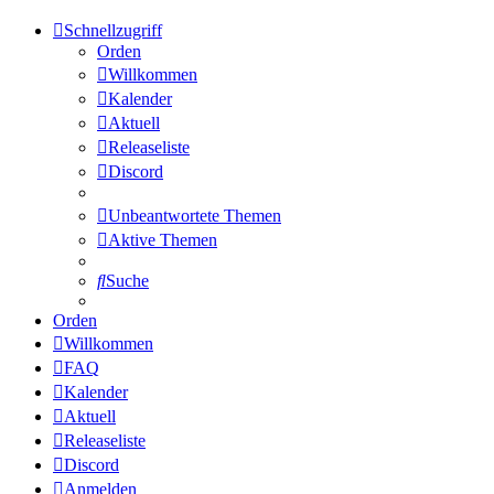
Schnellzugriff
Orden
Willkommen
Kalender
Aktuell
Releaseliste
Discord
Unbeantwortete Themen
Aktive Themen
Suche
Orden
Willkommen
FAQ
Kalender
Aktuell
Releaseliste
Discord
Anmelden