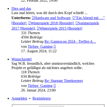
22. Februar 2022, 19:00
Dies und das
Lass mal hören, was dir durch den Kopf schießt ...
Unterforen:
Hardware und Software
,
"Ein Abend mit …"
[Beendet]
,
Winterspiele 2018 [Beendet]
,
Sommerspiele
2017 [Beendet]
,
Winterspiele 2015 [Beendet]
331
Themen
4594
Beiträge
Letzter Beitrag
Re: Gamescon 2024 - Treffen d…
Neuester
von
Tiefsee_Gaming
Beitrag
17. August 2024, 11:22
Wunschzettel
Sag W.B. freundlich, aber unmissverständlich, welches
Projekt er gefälligst als nächstes angehen sollte.
118
Themen
634
Beiträge
Letzter Beitrag
Re: Stargate Timekeepers
Neuester
von
Tiefsee_Gaming
Beitrag
26. Januar 2024, 23:00
Anmelden
•
Registrieren