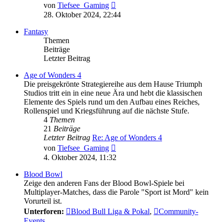
Neuester
von
Tiefsee_Gaming
Beitrag
28. Oktober 2024, 22:44
Fantasy
Themen
Beiträge
Letzter Beitrag
Age of Wonders 4
Die preisgekrönte Strategiereihe aus dem Hause Triumph
Studios tritt ein in eine neue Ära und hebt die klassischen
Elemente des Spiels rund um den Aufbau eines Reiches,
Rollenspiel und Kriegsführung auf die nächste Stufe.
4
Themen
21
Beiträge
Letzter Beitrag
Re: Age of Wonders 4
Neuester
von
Tiefsee_Gaming
Beitrag
4. Oktober 2024, 11:32
Blood Bowl
Zeige den anderen Fans der Blood Bowl-Spiele bei
Multiplayer-Matches, dass die Parole "Sport ist Mord" kein
Vorurteil ist.
Unterforen:
Blood Bull Liga & Pokal
,
Community-
Events