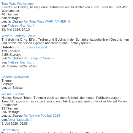
a
e
Total War: Warhammer
g
s
Feiert eure Helden, besingt eure Gefallenen und berichtet von euren Taten bei Total War:
t
Warhammer.
e
40
Themen
r
588
Beiträge
B
Letzter Beitrag
Re: Total War: WARHAMMER III
e
N
von
Tiefsee_Gaming
i
e
25. Mai 2024, 14:10
t
u
r
e
Weitere Fantasy-Spiele
a
s
Triff dich mit Orks, Elfen, Trollen und Goblins in der Schänke, lausche ihren Geschichten
g
t
und prahle mit deinen eigenen Abenteuern aus Fantasyspielen.
e
Unterforum:
Endless Legend
r
139
Themen
B
2158
Beiträge
e
Letzter Beitrag
Re: Songs of Silence
i
N
von
Tiefsee_Gaming
t
e
28. Oktober 2024, 22:46
r
u
a
e
g
s
Andere Spielwelten
t
Themen
e
Beiträge
r
Letzter Beitrag
B
e
We Are Football
i
Hacke, Spitze, Tooor! Tummelt euch auf dem Spielfeld des neuen Fußballmanagers.
t
Tauscht Tipps und Tricks zu Training und Taktik aus und gebt Entwickler Gerald Köhler
r
Feedback!
a
13
Themen
g
296
Beiträge
Letzter Beitrag
Re: We Are Football 2024
N
von
Akira Nagasaki
e
6. Juli 2026, 06:06
u
e
Hearthstone