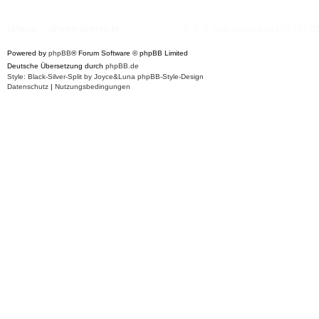
Portal
Foren-Übersicht
Alle Zeiten sind
UTC+02:0
Powered by
phpBB
® Forum Software © phpBB Limited
Deutsche Übersetzung durch
phpBB.de
Style: Black-Silver-Split by Joyce&Luna
phpBB-Style-Design
Datenschutz
|
Nutzungsbedingungen