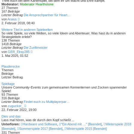
s
Trefft euch bei dem Kartenspiel, bei dem ihr um Macht und Ehre kämpft.
t
Moderator:
Moderator Hearthstone
e
27
Themen
r
167
Beiträge
B
Letzter Beitrag
Die Ansprechpartner für Heart…
e
N
von
Araius
i
e
2. Februar 2018, 08:40
t
u
r
e
Weitere Titel in anderen Spielwelten
a
s
So viele Spiele, so viele Welten, so viele Ideen und Abenteuer. Was hast du in anderen
g
t
Strategietiteln erlebt?
e
138
Themen
r
1418
Beiträge
B
Letzter Beitrag
Die Zunftmeister
e
N
von
GER_Elray285
i
e
1. Mai 2025, 01:52
t
u
r
e
a
s
Plauderecke
g
t
Themen
e
Beiträge
r
Letzter Beitrag
B
e
Spieltage
i
Unsere Community-Events zum gemeinsamen Kennenlernen und Zocken spannender
t
Spiele!
r
93
Themen
a
316
Beiträge
g
Letzter Beitrag
Findet euch zu Multiplayerpar…
N
von
zugucker_
e
22. Februar 2022, 19:00
u
e
Dies und das
s
Lass mal hören, was dir durch den Kopf schießt ...
t
Unterforen:
Hardware und Software
,
"Ein Abend mit …" [Beendet]
,
Winterspiele 2018
e
[Beendet]
,
Sommerspiele 2017 [Beendet]
,
Winterspiele 2015 [Beendet]
r
331
Themen
B