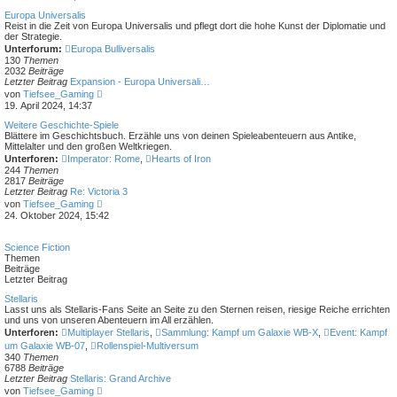
r
u
a
e
Europa Universalis
g
s
Reist in die Zeit von Europa Universalis und pflegt dort die hohe Kunst der Diplomatie und
t
der Strategie.
e
Unterforum:
Europa Bulliversalis
r
130
Themen
B
2032
Beiträge
e
Letzter Beitrag
Expansion - Europa Universali…
i
N
von
Tiefsee_Gaming
t
e
19. April 2024, 14:37
r
u
a
e
Weitere Geschichte-Spiele
g
s
Blättere im Geschichtsbuch. Erzähle uns von deinen Spieleabenteuern aus Antike,
t
Mittelalter und den großen Weltkriegen.
e
Unterforen:
Imperator: Rome
,
Hearts of Iron
r
244
Themen
B
2817
Beiträge
e
Letzter Beitrag
Re: Victoria 3
i
N
von
Tiefsee_Gaming
t
e
24. Oktober 2024, 15:42
r
u
a
e
g
s
Science Fiction
t
Themen
e
Beiträge
r
Letzter Beitrag
B
e
Stellaris
i
Lasst uns als Stellaris-Fans Seite an Seite zu den Sternen reisen, riesige Reiche errichten
t
und uns von unseren Abenteuern im All erzählen.
r
Unterforen:
Multiplayer Stellaris
,
Sammlung: Kampf um Galaxie WB-X
,
Event: Kampf
a
um Galaxie WB-07
,
Rollenspiel-Multiversum
g
340
Themen
6788
Beiträge
Letzter Beitrag
Stellaris: Grand Archive
N
von
Tiefsee_Gaming