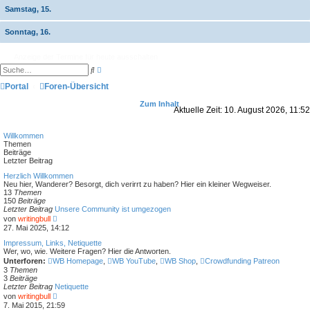
Samstag, 15.
Sonntag, 16.
Anzeige der Termine für heute ausschalten
E
S
r
u
w
Portal
Foren-Übersicht
c
e
h
i
e
Zum Inhalt
t
Aktuelle Zeit: 10. August 2026, 11:52
e
r
t
Willkommen
e
Themen
S
Beiträge
u
Letzter Beitrag
c
h
Herzlich Willkommen
e
Neu hier, Wanderer? Besorgt, dich verirrt zu haben? Hier ein kleiner Wegweiser.
13
Themen
150
Beiträge
Letzter Beitrag
Unsere Community ist umgezogen
N
von
writingbull
e
27. Mai 2025, 14:12
u
e
Impressum, Links, Netiquette
s
Wer, wo, wie. Weitere Fragen? Hier die Antworten.
t
Unterforen:
WB Homepage
,
WB YouTube
,
WB Shop
,
Crowdfunding Patreon
e
3
Themen
r
3
Beiträge
B
Letzter Beitrag
Netiquette
e
N
von
writingbull
i
e
7. Mai 2015, 21:59
t