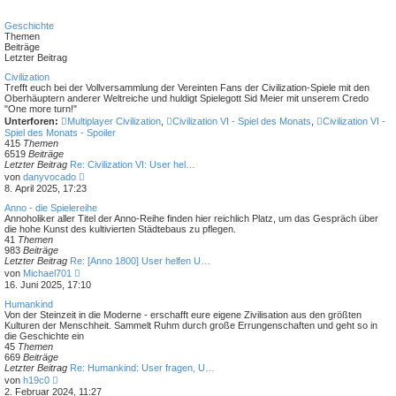
u
r
e
a
s
Geschichte
g
t
Themen
e
Beiträge
r
Letzter Beitrag
B
e
Civilization
i
Trefft euch bei der Vollversammlung der Vereinten Fans der Civilization-Spiele mit den
t
Oberhäuptern anderer Weltreiche und huldigt Spielegott Sid Meier mit unserem Credo
r
"One more turn!"
a
Unterforen:
Multiplayer Civilization
,
Civilization VI - Spiel des Monats
,
Civilization VI -
g
Spiel des Monats - Spoiler
415
Themen
6519
Beiträge
Letzter Beitrag
Re: Civilization VI: User hel…
N
von
danyvocado
e
8. April 2025, 17:23
u
e
Anno - die Spielereihe
s
Annoholiker aller Titel der Anno-Reihe finden hier reichlich Platz, um das Gespräch über
t
die hohe Kunst des kultivierten Städtebaus zu pflegen.
e
41
Themen
r
983
Beiträge
B
Letzter Beitrag
Re: [Anno 1800] User helfen U…
e
N
von
Michael701
i
e
16. Juni 2025, 17:10
t
u
r
e
Humankind
a
s
Von der Steinzeit in die Moderne - erschafft eure eigene Zivilisation aus den größten
g
t
Kulturen der Menschheit. Sammelt Ruhm durch große Errungenschaften und geht so in
e
die Geschichte ein
r
45
Themen
B
669
Beiträge
e
Letzter Beitrag
Re: Humankind: User fragen, U…
i
N
von
h19c0
t
e
2. Februar 2024, 11:27