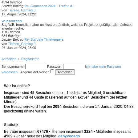
4594
Beiträge
e
Letzter Beitrag
Re: Gamescon 2024 - Treffen d…
i
N
von
Tiefsee_Gaming
t
e
17. August 2024, 11:22
r
u
a
e
Wunschzettel
g
s
Sag W.B. freundlich, aber unmissverständlich, welches Projekt er gefälligst als nächstes
t
angehen sollte.
e
118
Themen
r
634
Beiträge
B
Letzter Beitrag
Re: Stargate Timekeepers
e
N
von
Tiefsee_Gaming
i
e
26. Januar 2024, 23:00
t
u
r
e
a
s
Anmelden
•
Registrieren
g
t
e
Benutzername:
Passwort:
Ich habe mein Passwort
r
vergessen
|
Angemeldet bleiben
B
e
i
t
Wer ist online?
r
a
Insgesamt sind
45
Besucher online :: 1 sichtbares Mitglied, 0 unsichtbare
g
Mitglieder und 44 Gäste (basierend auf den aktiven Besuchern der letzten
Minute)
Der Besucherrekord liegt bei
2094
Besuchern, die am 17. Januar 2020, 04:38
gleichzeitig online waren.
Statistik
Beiträge insgesamt
67476
• Themen insgesamt
3224
• Mitglieder insgesamt
4509
• Unser neuestes Mitglied:
danyvocado