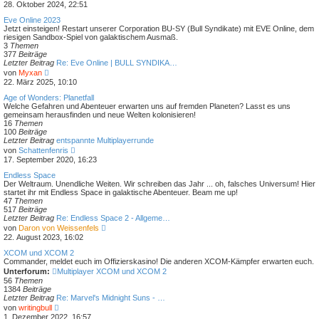
e
28. Oktober 2024, 22:51
u
e
Eve Online 2023
s
Jetzt einsteigen! Restart unserer Corporation BU-SY (Bull Syndikate) mit EVE Online, dem
t
riesigen Sandbox-Spiel von galaktischem Ausmaß.
e
3
Themen
r
377
Beiträge
B
Letzter Beitrag
Re: Eve Online | BULL SYNDIKA…
e
N
von
Myxan
i
e
22. März 2025, 10:10
t
u
r
e
Age of Wonders: Planetfall
a
s
Welche Gefahren und Abenteuer erwarten uns auf fremden Planeten? Lasst es uns
g
t
gemeinsam herausfinden und neue Welten kolonisieren!
e
16
Themen
r
100
Beiträge
B
Letzter Beitrag
entspannte Multiplayerrunde
e
N
von
Schattenfenris
i
e
17. September 2020, 16:23
t
u
r
e
Endless Space
a
s
Der Weltraum. Unendliche Weiten. Wir schreiben das Jahr ... oh, falsches Universum! Hier
g
t
startet ihr mit Endless Space in galaktische Abenteuer. Beam me up!
e
47
Themen
r
517
Beiträge
B
Letzter Beitrag
Re: Endless Space 2 - Allgeme…
e
N
von
Daron von Weissenfels
i
e
22. August 2023, 16:02
t
u
r
e
XCOM und XCOM 2
a
s
Commander, meldet euch im Offizierskasino! Die anderen XCOM-Kämpfer erwarten euch.
g
t
Unterforum:
Multiplayer XCOM und XCOM 2
e
56
Themen
r
1384
Beiträge
B
Letzter Beitrag
Re: Marvel's Midnight Suns - …
e
N
von
writingbull
i
e
1. Dezember 2022, 16:57