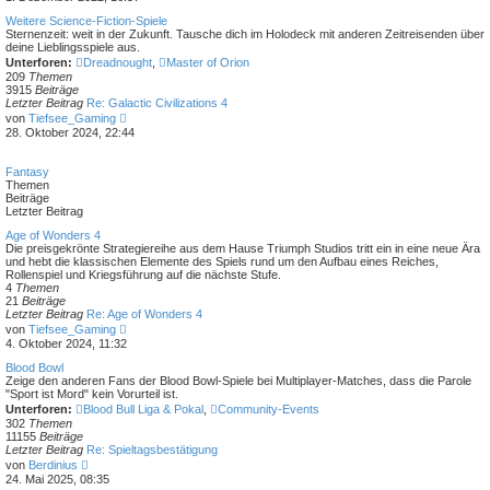
t
u
r
e
Weitere Science-Fiction-Spiele
a
s
Sternenzeit: weit in der Zukunft. Tausche dich im Holodeck mit anderen Zeitreisenden über
g
t
deine Lieblingsspiele aus.
e
Unterforen:
Dreadnought
,
Master of Orion
r
209
Themen
B
3915
Beiträge
e
Letzter Beitrag
Re: Galactic Civilizations 4
i
N
von
Tiefsee_Gaming
t
e
28. Oktober 2024, 22:44
r
u
a
e
g
s
Fantasy
t
Themen
e
Beiträge
r
Letzter Beitrag
B
e
Age of Wonders 4
i
Die preisgekrönte Strategiereihe aus dem Hause Triumph Studios tritt ein in eine neue Ära
t
und hebt die klassischen Elemente des Spiels rund um den Aufbau eines Reiches,
r
Rollenspiel und Kriegsführung auf die nächste Stufe.
a
4
Themen
g
21
Beiträge
Letzter Beitrag
Re: Age of Wonders 4
N
von
Tiefsee_Gaming
e
4. Oktober 2024, 11:32
u
e
Blood Bowl
s
Zeige den anderen Fans der Blood Bowl-Spiele bei Multiplayer-Matches, dass die Parole
t
"Sport ist Mord" kein Vorurteil ist.
e
Unterforen:
Blood Bull Liga & Pokal
,
Community-Events
r
302
Themen
B
11155
Beiträge
e
Letzter Beitrag
Re: Spieltagsbestätigung
i
N
von
Berdinius
t
e
24. Mai 2025, 08:35
r
u