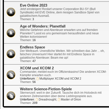
Eve Online 2023
Jetzt einsteigen! Restart unserer Corporation BU-SY (Bull
Syndikate) mit EVE Online, dem riesigen Sandbox-Spiel von
galaktischem Ausmaß.
Themen:
3
Age of Wonders: Planetfall
Welche Gefahren und Abenteuer erwarten uns auf fremden
Planeten? Lasst es uns gemeinsam herausfinden und neue
Welten kolonisieren!
Themen:
16
Endless Space
Der Weltraum. Unendliche Weiten. Wir schreiben das Jahr ... oh,
falsches Universum! Hier startet ihr mit Endless Space in
galaktische Abenteuer. Beam me up!
Themen:
47
XCOM und XCOM 2
Commander, meldet euch im Offizierskasino! Die anderen XCOM-
Kämpfer erwarten euch.
Unterforum:
Multiplayer XCOM und XCOM 2
Themen:
56
Weitere Science-Fiction-Spiele
Sternenzeit: weit in der Zukunft. Tausche dich im Holodeck mit
anderen Zeitreisenden über deine Lieblingsspiele aus.
Unterforen:
Dreadnought
,
Master of Orion
Themen:
209