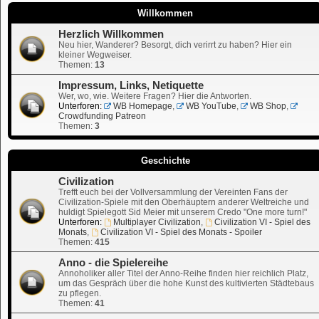
Willkommen
Herzlich Willkommen
Neu hier, Wanderer? Besorgt, dich verirrt zu haben? Hier ein
kleiner Wegweiser.
Themen:
13
Impressum, Links, Netiquette
Wer, wo, wie. Weitere Fragen? Hier die Antworten.
Unterforen:
WB Homepage
,
WB YouTube
,
WB Shop
,
Crowdfunding Patreon
Themen:
3
Geschichte
Civilization
Trefft euch bei der Vollversammlung der Vereinten Fans der
Civilization-Spiele mit den Oberhäuptern anderer Weltreiche und
huldigt Spielegott Sid Meier mit unserem Credo "One more turn!"
Unterforen:
Multiplayer Civilization
,
Civilization VI - Spiel des
Monats
,
Civilization VI - Spiel des Monats - Spoiler
Themen:
415
Anno - die Spielereihe
Annoholiker aller Titel der Anno-Reihe finden hier reichlich Platz,
um das Gespräch über die hohe Kunst des kultivierten Städtebaus
zu pflegen.
Themen:
41