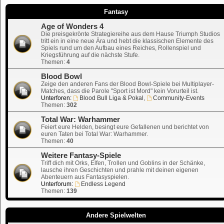
Fantasy
Age of Wonders 4
Die preisgekrönte Strategiereihe aus dem Hause Triumph Studios
tritt ein in eine neue Ära und hebt die klassischen Elemente des
Spiels rund um den Aufbau eines Reiches, Rollenspiel und
Kriegsführung auf die nächste Stufe.
Themen:
4
Blood Bowl
Zeige den anderen Fans der Blood Bowl-Spiele bei Multiplayer-
Matches, dass die Parole "Sport ist Mord" kein Vorurteil ist.
Unterforen:
Blood Bull Liga & Pokal
,
Community-Events
Themen:
302
Total War: Warhammer
Feiert eure Helden, besingt eure Gefallenen und berichtet von
euren Taten bei Total War: Warhammer.
Themen:
40
Weitere Fantasy-Spiele
Triff dich mit Orks, Elfen, Trollen und Goblins in der Schänke,
lausche ihren Geschichten und prahle mit deinen eigenen
Abenteuern aus Fantasyspielen.
Unterforum:
Endless Legend
Themen:
139
Andere Spielwelten