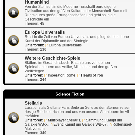
Humankind
Von der Steinzeit in die Moderne - erschafft eure eigene
Zivilisation aus den größten Kulturen der Menschheit. Sammelt
Ruhm durch große Errungenschaften und geht so in die
Geschichte ein
Themen:
45
Europa Universalis
Reist in die Zeit von Europa Universalis und pflegt dort die hohe
Kunst der Diplomatie und der Strategie.
Unterforum:
Europa Bulliversalis
Themen:
130
Weitere Geschichte-Spiele
Blättere im Geschichtsbuch. Erzähle uns von deinen
Spieleabenteuern aus Antike, Mittelalter und den großen
Weltkriegen.
Unterforen:
Imperator: Rome
,
Hearts of Iron
Themen:
244
Science Fiction
Stellaris
Lasst uns als Stellaris-Fans Seite an Seite zu den Sternen reisen,
riesige Reiche errichten und uns von unseren Abenteuern im All
erzählen.
Unterforen:
Multiplayer Stellaris
,
Sammlung: Kampf um
Galaxie WB-X
,
Event: Kampf um Galaxie WB-07
,
Rollenspiel-
Multiversum
Themen:
340