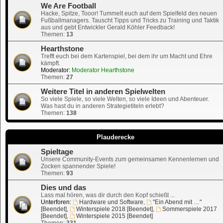
We Are Football
Hacke, Spitze, Tooor! Tummelt euch auf dem Spielfeld des neuen
Fußballmanagers. Tauscht Tipps und Tricks zu Training und Taktik
aus und gebt Entwickler Gerald Köhler Feedback!
Themen:
13
Hearthstone
Trefft euch bei dem Kartenspiel, bei dem ihr um Macht und Ehre
kämpft.
Moderator:
Moderator Hearthstone
Themen:
27
Weitere Titel in anderen Spielwelten
So viele Spiele, so viele Welten, so viele Ideen und Abenteuer.
Was hast du in anderen Strategietiteln erlebt?
Themen:
138
Plauderecke
Spieltage
Unsere Community-Events zum gemeinsamen Kennenlernen und
Zocken spannender Spiele!
Themen:
93
Dies und das
Lass mal hören, was dir durch den Kopf schießt ...
Unterforen:
Hardware und Software
,
"Ein Abend mit …"
[Beendet]
,
Winterspiele 2018 [Beendet]
,
Sommerspiele 2017
[Beendet]
,
Winterspiele 2015 [Beendet]
Themen:
331