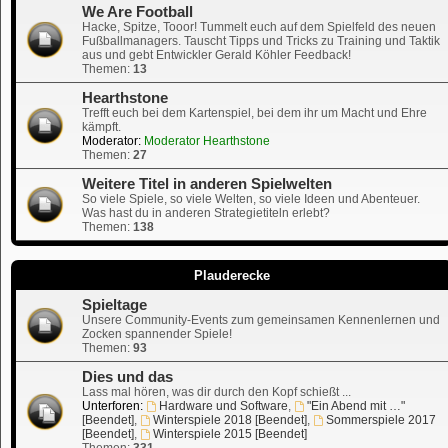
We Are Football
Hacke, Spitze, Tooor! Tummelt euch auf dem Spielfeld des neuen
Fußballmanagers. Tauscht Tipps und Tricks zu Training und Taktik
aus und gebt Entwickler Gerald Köhler Feedback!
Themen:
13
Hearthstone
Trefft euch bei dem Kartenspiel, bei dem ihr um Macht und Ehre
kämpft.
Moderator:
Moderator Hearthstone
Themen:
27
Weitere Titel in anderen Spielwelten
So viele Spiele, so viele Welten, so viele Ideen und Abenteuer.
Was hast du in anderen Strategietiteln erlebt?
Themen:
138
Plauderecke
Spieltage
Unsere Community-Events zum gemeinsamen Kennenlernen und
Zocken spannender Spiele!
Themen:
93
Dies und das
Lass mal hören, was dir durch den Kopf schießt ...
Unterforen:
Hardware und Software
,
"Ein Abend mit …"
[Beendet]
,
Winterspiele 2018 [Beendet]
,
Sommerspiele 2017
[Beendet]
,
Winterspiele 2015 [Beendet]
Themen:
331