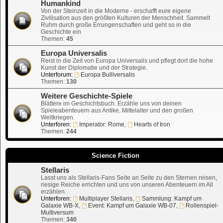
Humankind
Von der Steinzeit in die Moderne - erschafft eure eigene
Zivilisation aus den größten Kulturen der Menschheit. Sammelt
Ruhm durch große Errungenschaften und geht so in die
Geschichte ein
Themen:
45
Europa Universalis
Reist in die Zeit von Europa Universalis und pflegt dort die hohe
Kunst der Diplomatie und der Strategie.
Unterforum:
Europa Bulliversalis
Themen:
130
Weitere Geschichte-Spiele
Blättere im Geschichtsbuch. Erzähle uns von deinen
Spieleabenteuern aus Antike, Mittelalter und den großen
Weltkriegen.
Unterforen:
Imperator: Rome
,
Hearts of Iron
Themen:
244
Science Fiction
Stellaris
Lasst uns als Stellaris-Fans Seite an Seite zu den Sternen reisen,
riesige Reiche errichten und uns von unseren Abenteuern im All
erzählen.
Unterforen:
Multiplayer Stellaris
,
Sammlung: Kampf um
Galaxie WB-X
,
Event: Kampf um Galaxie WB-07
,
Rollenspiel-
Multiversum
Themen:
340