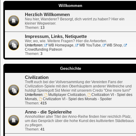
Willkommen
Herzlich Willkommen
Neu hier, Wanderer? Besorgt, dich verirrt zu haben? Hier ein
kleiner Wegweiser.
Themen:
13
Impressum, Links, Netiquette
Wer, wo, wie. Weitere Fragen? Hier die Antworten.
Unterforen:
WB Homepage
,
WB YouTube
,
WB Shop
,
Crowdfunding Patreon
Themen:
3
Geschichte
Civilization
Trefft euch bei der Vollversammlung der Vereinten Fans der
Civilization-Spiele mit den Oberhäuptern anderer Weltreiche und
huldigt Spielegott Sid Meier mit unserem Credo "One more turn!"
Unterforen:
Multiplayer Civilization
,
Civilization VI - Spiel des
Monats
,
Civilization VI - Spiel des Monats - Spoiler
Themen:
415
Anno - die Spielereihe
Annoholiker aller Titel der Anno-Reihe finden hier reichlich Platz,
um das Gespräch über die hohe Kunst des kultivierten Städtebaus
zu pflegen.
Themen:
41