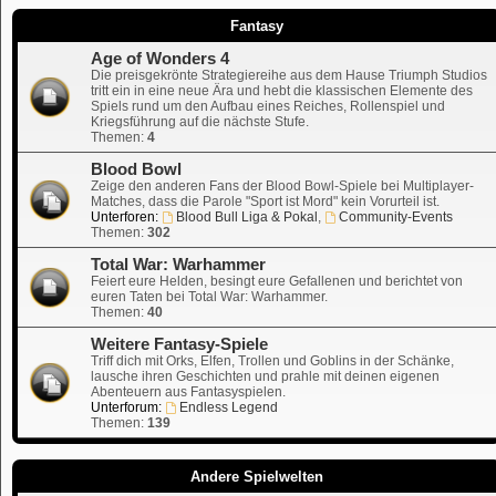
Fantasy
Age of Wonders 4
Die preisgekrönte Strategiereihe aus dem Hause Triumph Studios
tritt ein in eine neue Ära und hebt die klassischen Elemente des
Spiels rund um den Aufbau eines Reiches, Rollenspiel und
Kriegsführung auf die nächste Stufe.
Themen:
4
Blood Bowl
Zeige den anderen Fans der Blood Bowl-Spiele bei Multiplayer-
Matches, dass die Parole "Sport ist Mord" kein Vorurteil ist.
Unterforen:
Blood Bull Liga & Pokal
,
Community-Events
Themen:
302
Total War: Warhammer
Feiert eure Helden, besingt eure Gefallenen und berichtet von
euren Taten bei Total War: Warhammer.
Themen:
40
Weitere Fantasy-Spiele
Triff dich mit Orks, Elfen, Trollen und Goblins in der Schänke,
lausche ihren Geschichten und prahle mit deinen eigenen
Abenteuern aus Fantasyspielen.
Unterforum:
Endless Legend
Themen:
139
Andere Spielwelten