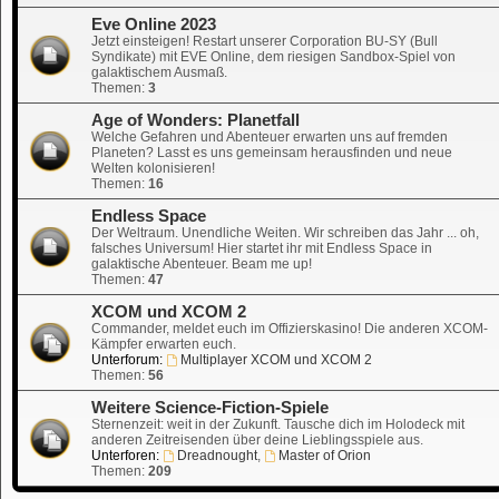
Eve Online 2023
Jetzt einsteigen! Restart unserer Corporation BU-SY (Bull
Syndikate) mit EVE Online, dem riesigen Sandbox-Spiel von
galaktischem Ausmaß.
Themen:
3
Age of Wonders: Planetfall
Welche Gefahren und Abenteuer erwarten uns auf fremden
Planeten? Lasst es uns gemeinsam herausfinden und neue
Welten kolonisieren!
Themen:
16
Endless Space
Der Weltraum. Unendliche Weiten. Wir schreiben das Jahr ... oh,
falsches Universum! Hier startet ihr mit Endless Space in
galaktische Abenteuer. Beam me up!
Themen:
47
XCOM und XCOM 2
Commander, meldet euch im Offizierskasino! Die anderen XCOM-
Kämpfer erwarten euch.
Unterforum:
Multiplayer XCOM und XCOM 2
Themen:
56
Weitere Science-Fiction-Spiele
Sternenzeit: weit in der Zukunft. Tausche dich im Holodeck mit
anderen Zeitreisenden über deine Lieblingsspiele aus.
Unterforen:
Dreadnought
,
Master of Orion
Themen:
209