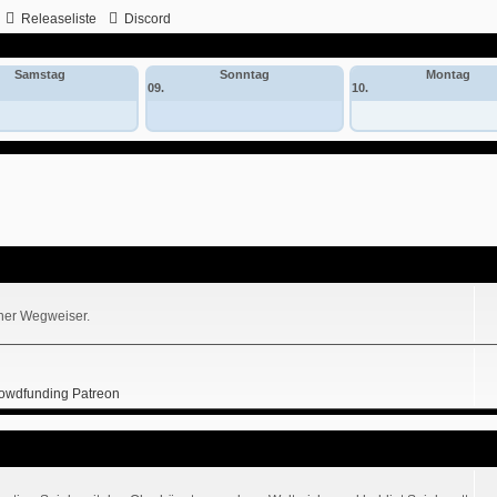
Releaseliste
Discord
Samstag
Sonntag
Montag
09.
10.
iner Wegweiser.
owdfunding Patreon