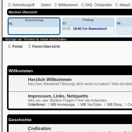
Schnellzugriff
Orden
Willkommen
FAQ
Kalender
Aktuell
Wochen-Übersicht
Freitag
Donnerstag
07.
08.
06.
16:00
18:00 Civ-Stammtisch
Anzeige der Termine für heute ausschalten
Portal
Foren-Übersicht
Willkommen
Herzlich Willkommen
Neu hier, Wanderer? Besorgt, dich verirrt zu haben? Hier ein kle
Impressum, Links, Netiquette
Wer, wo, wie. Weitere Fragen? Hier die Antworten.
Unterforen:
WB Homepage
,
WB YouTube
,
WB Shop
,
Cr
Geschichte
Civilization