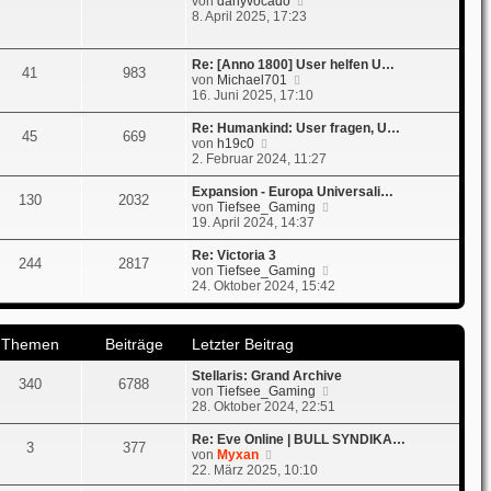
N
von
danyvocado
r
B
e
8. April 2025, 17:23
a
e
u
g
i
e
t
s
r
Re: [Anno 1800] User helfen U…
41
983
t
a
N
von
Michael701
e
g
e
16. Juni 2025, 17:10
r
u
B
e
Re: Humankind: User fragen, U…
45
669
e
s
N
von
h19c0
i
t
e
2. Februar 2024, 11:27
t
e
u
r
r
e
Expansion - Europa Universali…
130
2032
a
B
s
N
von
Tiefsee_Gaming
g
e
t
e
19. April 2024, 14:37
i
e
u
t
r
e
Re: Victoria 3
244
2817
r
B
s
N
von
Tiefsee_Gaming
a
e
t
e
24. Oktober 2024, 15:42
g
i
e
u
t
r
e
r
B
s
a
Themen
Beiträge
Letzter Beitrag
e
t
g
i
e
t
Stellaris: Grand Archive
r
340
6788
r
N
von
Tiefsee_Gaming
B
a
e
28. Oktober 2024, 22:51
e
g
u
i
e
t
Re: Eve Online | BULL SYNDIKA…
3
377
s
N
r
von
Myxan
t
e
a
22. März 2025, 10:10
e
u
g