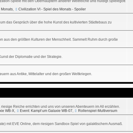
ization-Spiele mit den Oberhäuptern anderer Weltreiche und huldigt Spielegott
es Monats
,
Civilization VI - Spiel des Monats - Spoiler
tz, um das Gespräch über die hohe Kunst des kultivierten Städtebaus zu
sation aus den größten Kulturen der Menschheit. Sammelt Ruhm durch große
 Kunst der Diplomatie und der Strategie.
uern aus Antike, Mittelalter und den großen Weltkriegen.
n, riesige Reiche errichten und uns von unseren Abenteuern im All erzählen.
xie WB-X
,
Event: Kampf um Galaxie WB-07
,
Rollenspiel-Multiversum
ikate) mit EVE Online, dem riesigen Sandbox-Spiel von galaktischem Ausmaß.