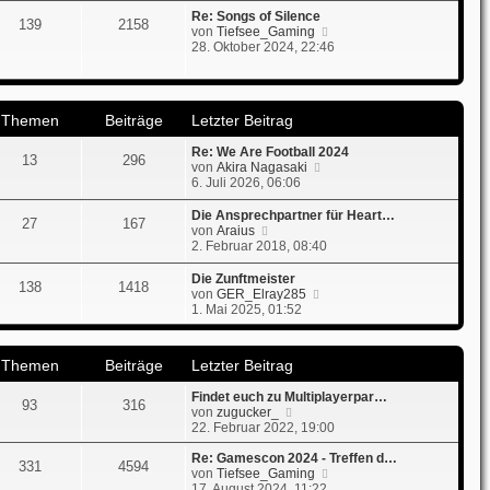
u
t
r
e
Re: Songs of Silence
139
2158
r
B
s
N
von
Tiefsee_Gaming
a
e
t
e
28. Oktober 2024, 22:46
g
i
e
u
t
r
e
r
B
s
a
e
t
Themen
Beiträge
Letzter Beitrag
g
i
e
t
r
Re: We Are Football 2024
r
B
13
296
N
von
Akira Nagasaki
a
e
e
6. Juli 2026, 06:06
g
i
u
t
e
r
Die Ansprechpartner für Heart…
27
167
s
N
a
von
Araius
t
e
g
2. Februar 2018, 08:40
e
u
r
e
Die Zunftmeister
138
1418
B
s
N
von
GER_Elray285
e
t
e
1. Mai 2025, 01:52
i
e
u
t
r
e
r
B
s
Themen
Beiträge
Letzter Beitrag
a
e
t
g
i
e
Findet euch zu Multiplayerpar…
t
r
93
316
N
von
zugucker_
r
B
e
22. Februar 2022, 19:00
a
e
u
g
i
e
Re: Gamescon 2024 - Treffen d…
t
331
4594
s
N
von
Tiefsee_Gaming
r
t
e
17. August 2024, 11:22