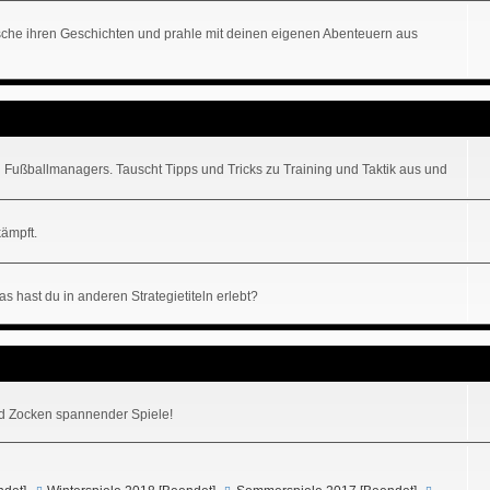
lausche ihren Geschichten und prahle mit deinen eigenen Abenteuern aus
 Fußballmanagers. Tauscht Tipps und Tricks zu Training und Taktik aus und
kämpft.
s hast du in anderen Strategietiteln erlebt?
 Zocken spannender Spiele!