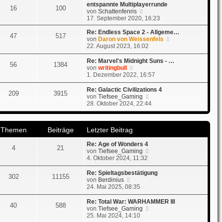
r
e
entspannte Multiplayerrunde
16
100
B
s
N
von
Schattenfenris
e
t
e
17. September 2020, 16:23
i
e
u
t
r
e
Re: Endless Space 2 - Allgeme…
47
517
r
B
s
N
von
Daron von Weissenfels
a
e
t
e
22. August 2023, 16:02
g
i
e
u
t
r
e
Re: Marvel's Midnight Suns - …
56
1384
r
B
s
N
von
writingbull
a
e
t
e
1. Dezember 2022, 16:57
g
i
e
u
t
r
e
Re: Galactic Civilizations 4
209
3915
r
B
s
N
von
Tiefsee_Gaming
a
e
t
e
28. Oktober 2024, 22:44
g
i
e
u
t
r
e
r
B
s
a
Themen
Beiträge
Letzter Beitrag
e
t
g
i
e
t
Re: Age of Wonders 4
r
4
21
r
N
von
Tiefsee_Gaming
B
a
e
4. Oktober 2024, 11:32
e
g
u
i
e
t
Re: Spieltagsbestätigung
302
11155
s
N
r
von
Berdinius
t
e
a
24. Mai 2025, 08:35
e
u
g
r
e
Re: Total War: WARHAMMER III
40
588
B
s
N
von
Tiefsee_Gaming
e
t
e
25. Mai 2024, 14:10
i
e