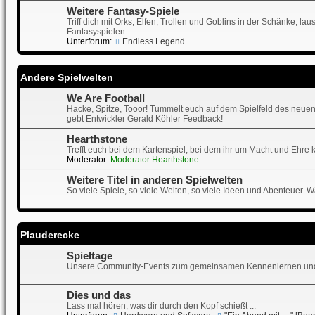
Weitere Fantasy-Spiele
Triff dich mit Orks, Elfen, Trollen und Goblins in der Schänke, 
Fantasyspielen.
Unterforum:
Endless Legend
Andere Spielwelten
We Are Football
Hacke, Spitze, Tooor! Tummelt euch auf dem Spielfeld des neuen
gebt Entwickler Gerald Köhler Feedback!
Hearthstone
Trefft euch bei dem Kartenspiel, bei dem ihr um Macht und Ehre 
Moderator:
Moderator Hearthstone
Weitere Titel in anderen Spielwelten
So viele Spiele, so viele Welten, so viele Ideen und Abenteuer. Wa
Plauderecke
Spieltage
Unsere Community-Events zum gemeinsamen Kennenlernen und
Dies und das
Lass mal hören, was dir durch den Kopf schießt ...