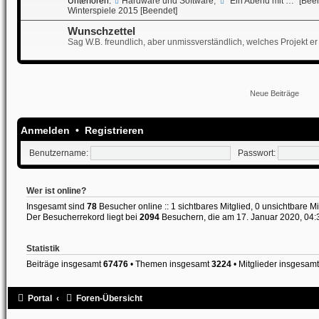
Unterforen:
Hardware und Software
,
"Ein Abend mit …" [Bee
Winterspiele 2015 [Beendet]
Wunschzettel
Sag W.B. freundlich, aber unmissverständlich, welches Projekt er 
Neue Beiträge
Anmelden
•
Registrieren
Benutzername:
Passwort:
Wer ist online?
Insgesamt sind
78
Besucher online :: 1 sichtbares Mitglied, 0 unsichtbare M
Der Besucherrekord liegt bei
2094
Besuchern, die am 17. Januar 2020, 04:38
Statistik
Beiträge insgesamt
67476
• Themen insgesamt
3224
• Mitglieder insgesam
Portal
Foren-Übersicht