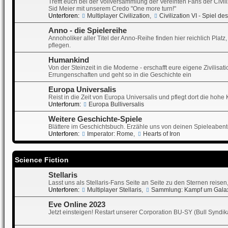
Trefft euch bei der Vollversammlung der Vereinten Fans der Civil
Sid Meier mit unserem Credo "One more turn!"
Unterforen:
Multiplayer Civilization
,
Civilization VI - Spiel d
Anno - die Spielereihe
Annoholiker aller Titel der Anno-Reihe finden hier reichlich Pla
pflegen.
Humankind
Von der Steinzeit in die Moderne - erschafft eure eigene Zivili
Errungenschaften und geht so in die Geschichte ein
Europa Universalis
Reist in die Zeit von Europa Universalis und pflegt dort die hohe
Unterforum:
Europa Bulliversalis
Weitere Geschichte-Spiele
Blättere im Geschichtsbuch. Erzähle uns von deinen Spieleabente
Unterforen:
Imperator: Rome
,
Hearts of Iron
Science Fiction
Stellaris
Lasst uns als Stellaris-Fans Seite an Seite zu den Sternen reise
Unterforen:
Multiplayer Stellaris
,
Sammlung: Kampf um Gala
Eve Online 2023
Jetzt einsteigen! Restart unserer Corporation BU-SY (Bull Synd