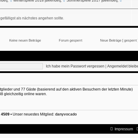
ndet]
,
Winterspiele 2018 [Beendet]
,
Sommerspiele 2017 [Beendet]
,
gefälligst als nächstes angehen sollte.
Keine neuen Beiträge
Forum gesperrt
Neue Beiträge [ gesperrt 
Ich habe mein Passwort vergessen
|
Angemeldet blei
itglieder und 77 Gäste (basierend auf den aktiven Besuchern der letzten Minute)
 gleichzeitig online waren.
t
4509
• Unser neuestes Mitglied:
danyvocado
Impressum