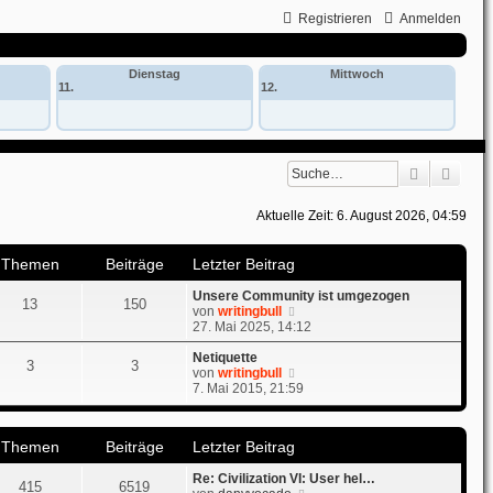
Registrieren
Anmelden
Dienstag
Mittwoch
11.
12.
Suche
Erwei
Aktuelle Zeit: 6. August 2026, 04:59
Themen
Beiträge
Letzter Beitrag
Unsere Community ist umgezogen
13
150
N
von
writingbull
e
27. Mai 2025, 14:12
u
e
Netiquette
3
3
s
N
von
writingbull
t
e
7. Mai 2015, 21:59
e
u
r
e
B
s
Themen
Beiträge
Letzter Beitrag
e
t
i
e
Re: Civilization VI: User hel…
t
r
415
6519