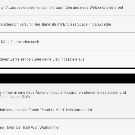
ten? Lasst es uns gemeinsam herausfinden und neue Welten kolonisieren!
alsches Universum! Hier startet ihr mit Endless Space in galaktische
-Kämpfer erwarten euch.
nderen Zeitreisenden über deine Lieblingsspiele aus.
tritt ein in eine neue Ära und hebt die klassischen Elemente des Spiels rund
 die nächste Stufe.
hes, dass die Parole "Sport ist Mord" kein Vorurteil ist.
uren Taten bei Total War: Warhammer.