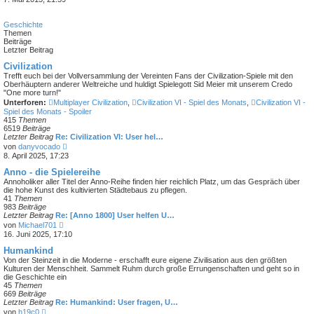
t
u
r
e
a
s
Geschichte
g
t
Themen
e
Beiträge
r
Letzter Beitrag
B
e
Civilization
i
Trefft euch bei der Vollversammlung der Vereinten Fans der Civilization-Spiele mit den
t
Oberhäuptern anderer Weltreiche und huldigt Spielegott Sid Meier mit unserem Credo
r
"One more turn!"
a
Unterforen:
Multiplayer Civilization
,
Civilization VI - Spiel des Monats
,
Civilization VI -
g
Spiel des Monats - Spoiler
415
Themen
6519
Beiträge
Letzter Beitrag
Re: Civilization VI: User hel…
N
von
danyvocado
e
8. April 2025, 17:23
u
e
Anno - die Spielereihe
s
Annoholiker aller Titel der Anno-Reihe finden hier reichlich Platz, um das Gespräch über
t
die hohe Kunst des kultivierten Städtebaus zu pflegen.
e
41
Themen
r
983
Beiträge
B
Letzter Beitrag
Re: [Anno 1800] User helfen U…
e
N
von
Michael701
i
e
16. Juni 2025, 17:10
t
u
r
e
Humankind
a
s
Von der Steinzeit in die Moderne - erschafft eure eigene Zivilisation aus den größten
g
t
Kulturen der Menschheit. Sammelt Ruhm durch große Errungenschaften und geht so in
e
die Geschichte ein
r
45
Themen
B
669
Beiträge
e
Letzter Beitrag
Re: Humankind: User fragen, U…
i
N
von
h19c0