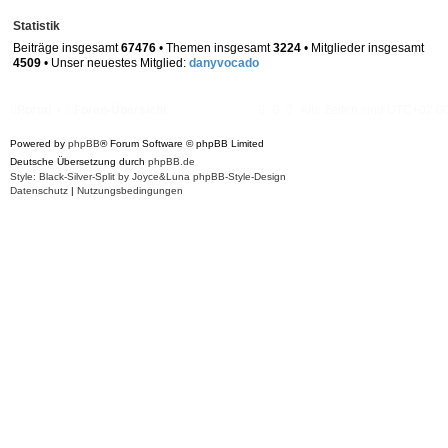
Statistik
Beiträge insgesamt
67476
• Themen insgesamt
3224
• Mitglieder insgesamt
4509
• Unser neuestes Mitglied:
danyvocado
Portal
Foren-Übersicht
Alle Zeiten sind
UTC+02:0
Powered by
phpBB
® Forum Software © phpBB Limited
Deutsche Übersetzung durch
phpBB.de
Style: Black-Silver-Split by Joyce&Luna
phpBB-Style-Design
Datenschutz
|
Nutzungsbedingungen