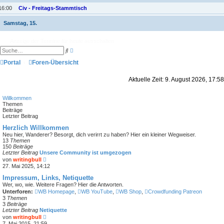
16:00
Civ - Freitags-Stammtisch
Samstag, 15.
Anzeige der Termine für heute ausschalten
E
S
r
u
w
Portal
Foren-Übersicht
c
e
h
i
e
t
Aktuelle Zeit: 9. August 2026, 17:58
e
r
t
Willkommen
e
Themen
S
Beiträge
u
Letzter Beitrag
c
h
Herzlich Willkommen
e
Neu hier, Wanderer? Besorgt, dich verirrt zu haben? Hier ein kleiner Wegweiser.
13
Themen
150
Beiträge
Letzter Beitrag
Unsere Community ist umgezogen
N
von
writingbull
e
27. Mai 2025, 14:12
u
e
Impressum, Links, Netiquette
s
Wer, wo, wie. Weitere Fragen? Hier die Antworten.
t
Unterforen:
WB Homepage
,
WB YouTube
,
WB Shop
,
Crowdfunding Patreon
e
3
Themen
r
3
Beiträge
B
Letzter Beitrag
Netiquette
e
N
von
writingbull
i
e
7. Mai 2015, 21:59