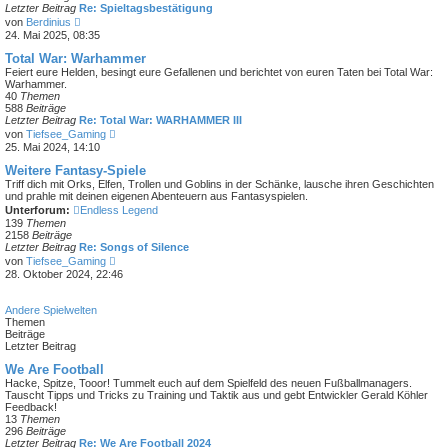
e
Letzter Beitrag
Re: Spieltagsbestätigung
i
N
von
Berdinius
t
e
24. Mai 2025, 08:35
r
u
a
e
Total War: Warhammer
g
s
Feiert eure Helden, besingt eure Gefallenen und berichtet von euren Taten bei Total War:
t
Warhammer.
e
40
Themen
r
588
Beiträge
B
Letzter Beitrag
Re: Total War: WARHAMMER III
e
N
von
Tiefsee_Gaming
i
e
25. Mai 2024, 14:10
t
u
r
e
Weitere Fantasy-Spiele
a
s
Triff dich mit Orks, Elfen, Trollen und Goblins in der Schänke, lausche ihren Geschichten
g
t
und prahle mit deinen eigenen Abenteuern aus Fantasyspielen.
e
Unterforum:
Endless Legend
r
139
Themen
B
2158
Beiträge
e
Letzter Beitrag
Re: Songs of Silence
i
N
von
Tiefsee_Gaming
t
e
28. Oktober 2024, 22:46
r
u
a
e
g
s
Andere Spielwelten
t
Themen
e
Beiträge
r
Letzter Beitrag
B
e
We Are Football
i
Hacke, Spitze, Tooor! Tummelt euch auf dem Spielfeld des neuen Fußballmanagers.
t
Tauscht Tipps und Tricks zu Training und Taktik aus und gebt Entwickler Gerald Köhler
r
Feedback!
a
13
Themen
g
296
Beiträge
Letzter Beitrag
Re: We Are Football 2024