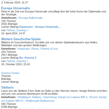
t
e
2. Februar 2024, 11:27
r
u
a
e
Europa Universalis
g
s
Reist in die Zeit von Europa Universalis und pflegt dort die hohe Kunst der Diplomatie und
t
der Strategie.
e
Unterforum:
Europa Bulliversalis
r
130
Themen
B
2032
Beiträge
e
Letzter Beitrag
Expansion - Europa Universali…
i
N
von
Tiefsee_Gaming
t
e
19. April 2024, 14:37
r
u
a
e
Weitere Geschichte-Spiele
g
s
Blättere im Geschichtsbuch. Erzähle uns von deinen Spieleabenteuern aus Antike,
t
Mittelalter und den großen Weltkriegen.
e
Unterforen:
Imperator: Rome
,
Hearts of Iron
r
244
Themen
B
2817
Beiträge
e
Letzter Beitrag
Re: Victoria 3
i
N
von
Tiefsee_Gaming
t
e
24. Oktober 2024, 15:42
r
u
a
e
g
s
Science Fiction
t
Themen
e
Beiträge
r
Letzter Beitrag
B
e
Stellaris
i
Lasst uns als Stellaris-Fans Seite an Seite zu den Sternen reisen, riesige Reiche errichten
t
und uns von unseren Abenteuern im All erzählen.
r
Unterforen:
Multiplayer Stellaris
,
Sammlung: Kampf um Galaxie WB-X
,
Event: Kampf
a
um Galaxie WB-07
,
Rollenspiel-Multiversum
g
340
Themen
6788
Beiträge