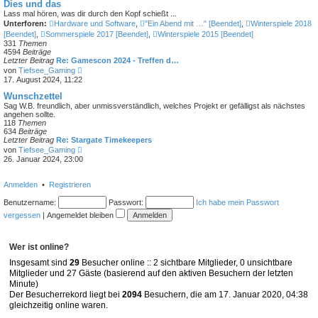
e
Dies und das
s
Lass mal hören, was dir durch den Kopf schießt ...
t
Unterforen:
Hardware und Software
,
"Ein Abend mit …" [Beendet]
,
Winterspiele 2018
e
[Beendet]
,
Sommerspiele 2017 [Beendet]
,
Winterspiele 2015 [Beendet]
r
331
Themen
B
4594
Beiträge
e
Letzter Beitrag
Re: Gamescon 2024 - Treffen d…
i
N
t
von
Tiefsee_Gaming
e
r
17. August 2024, 11:22
u
a
e
Wunschzettel
g
s
Sag W.B. freundlich, aber unmissverständlich, welches Projekt er gefälligst als nächstes
t
angehen sollte.
e
118
Themen
r
634
Beiträge
B
Letzter Beitrag
Re: Stargate Timekeepers
e
N
von
Tiefsee_Gaming
i
e
26. Januar 2024, 23:00
t
u
r
e
a
s
Anmelden
•
Registrieren
g
t
e
Benutzername:
Passwort:
Ich habe mein Passwort
r
vergessen
|
Angemeldet bleiben
B
e
i
t
Wer ist online?
r
a
Insgesamt sind
29
Besucher online :: 2 sichtbare Mitglieder, 0 unsichtbare
g
Mitglieder und 27 Gäste (basierend auf den aktiven Besuchern der letzten
Minute)
Der Besucherrekord liegt bei
2094
Besuchern, die am 17. Januar 2020, 04:38
gleichzeitig online waren.