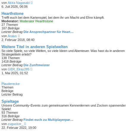
N
von
Akira Nagasaki
e
6. Juli 2026, 06:06
u
e
Hearthstone
s
Trefft euch bei dem Kartenspiel, bei dem ihr um Macht und Ehre kämpft.
t
Moderator:
Moderator Hearthstone
e
27
Themen
r
167
Beiträge
B
Letzter Beitrag
Die Ansprechpartner für Heart…
e
N
von
Araius
i
e
2. Februar 2018, 08:40
t
u
r
e
Weitere Titel in anderen Spielwelten
a
s
So viele Spiele, so viele Welten, so viele Ideen und Abenteuer. Was hast du in anderen
g
t
Strategietiteln erlebt?
e
138
Themen
r
1418
Beiträge
B
Letzter Beitrag
Die Zunftmeister
e
N
von
GER_Elray285
i
e
1. Mai 2025, 01:52
t
u
r
e
a
s
Plauderecke
g
t
Themen
e
Beiträge
r
Letzter Beitrag
B
e
Spieltage
i
Unsere Community-Events zum gemeinsamen Kennenlernen und Zocken spannender
t
Spiele!
r
93
Themen
a
316
Beiträge
g
Letzter Beitrag
Findet euch zu Multiplayerpar…
N
von
zugucker_
e
22. Februar 2022, 19:00
u