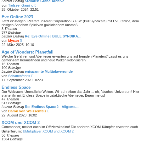
Letzter Beitrag
Stellaris: Grand Archive
N
von
Tiefsee_Gaming
e
28. Oktober 2024, 22:51
u
e
Eve Online 2023
s
Jetzt einsteigen! Restart unserer Corporation BU-SY (Bull Syndikate) mit EVE Online, dem
t
riesigen Sandbox-Spiel von galaktischem Ausmaß.
e
3
Themen
r
377
Beiträge
B
Letzter Beitrag
Re: Eve Online | BULL SYNDIKA…
e
N
von
Myxan
i
e
22. März 2025, 10:10
t
u
r
e
Age of Wonders: Planetfall
a
s
Welche Gefahren und Abenteuer erwarten uns auf fremden Planeten? Lasst es uns
g
t
gemeinsam herausfinden und neue Welten kolonisieren!
e
16
Themen
r
100
Beiträge
B
Letzter Beitrag
entspannte Multiplayerrunde
e
N
von
Schattenfenris
i
e
17. September 2020, 16:23
t
u
r
e
Endless Space
a
s
Der Weltraum. Unendliche Weiten. Wir schreiben das Jahr ... oh, falsches Universum! Hier
g
t
startet ihr mit Endless Space in galaktische Abenteuer. Beam me up!
e
47
Themen
r
517
Beiträge
B
Letzter Beitrag
Re: Endless Space 2 - Allgeme…
e
N
von
Daron von Weissenfels
i
e
22. August 2023, 16:02
t
u
r
e
XCOM und XCOM 2
a
s
Commander, meldet euch im Offizierskasino! Die anderen XCOM-Kämpfer erwarten euch.
g
t
Unterforum:
Multiplayer XCOM und XCOM 2
e
56
Themen
r
1384
Beiträge
B