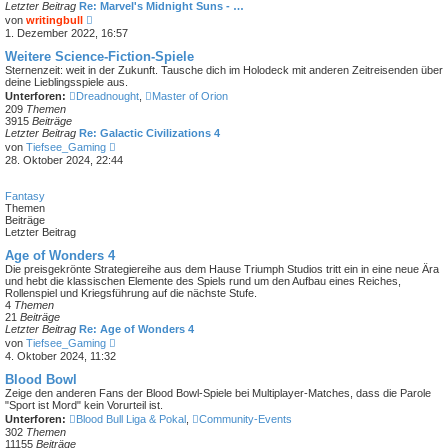
Letzter Beitrag
Re: Marvel's Midnight Suns - …
e
N
von
writingbull
i
e
1. Dezember 2022, 16:57
t
u
r
e
Weitere Science-Fiction-Spiele
a
s
Sternenzeit: weit in der Zukunft. Tausche dich im Holodeck mit anderen Zeitreisenden über
g
t
deine Lieblingsspiele aus.
e
Unterforen:
Dreadnought
,
Master of Orion
r
209
Themen
B
3915
Beiträge
e
Letzter Beitrag
Re: Galactic Civilizations 4
i
N
von
Tiefsee_Gaming
t
e
28. Oktober 2024, 22:44
r
u
a
e
g
s
Fantasy
t
Themen
e
Beiträge
r
Letzter Beitrag
B
e
Age of Wonders 4
i
Die preisgekrönte Strategiereihe aus dem Hause Triumph Studios tritt ein in eine neue Ära
t
und hebt die klassischen Elemente des Spiels rund um den Aufbau eines Reiches,
r
Rollenspiel und Kriegsführung auf die nächste Stufe.
a
4
Themen
g
21
Beiträge
Letzter Beitrag
Re: Age of Wonders 4
N
von
Tiefsee_Gaming
e
4. Oktober 2024, 11:32
u
e
Blood Bowl
s
Zeige den anderen Fans der Blood Bowl-Spiele bei Multiplayer-Matches, dass die Parole
t
"Sport ist Mord" kein Vorurteil ist.
e
Unterforen:
Blood Bull Liga & Pokal
,
Community-Events
r
302
Themen
B
11155
Beiträge