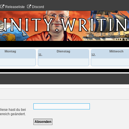
Releaseliste
Discord
Montag
Dienstag
Mittwoch
11.
12.
Diese hast du bei
ereich geändert.