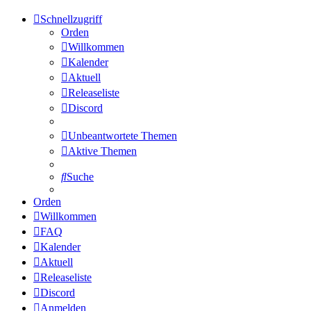
Schnellzugriff
Orden
Willkommen
Kalender
Aktuell
Releaseliste
Discord
Unbeantwortete Themen
Aktive Themen
Suche
Orden
Willkommen
FAQ
Kalender
Aktuell
Releaseliste
Discord
Anmelden