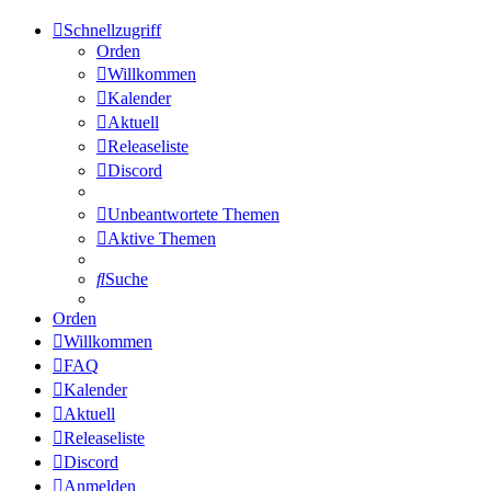
Schnellzugriff
Orden
Willkommen
Kalender
Aktuell
Releaseliste
Discord
Unbeantwortete Themen
Aktive Themen
Suche
Orden
Willkommen
FAQ
Kalender
Aktuell
Releaseliste
Discord
Anmelden