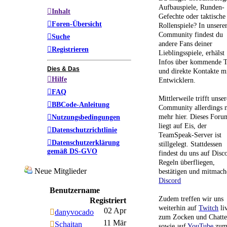
Aufbauspiele, Runden-
Inhalt
Gefechte oder taktische
Foren-Übersicht
Rollenspiele? In unsere
Community findest du
Suche
andere Fans deiner
Registrieren
Lieblingsspiele, erhälst
Infos über kommende T
Dies & Das
und direkte Kontakte m
Hilfe
Entwicklern.
FAQ
Mittlerweile trifft unser
BBCode-Anleitung
Community allerdings n
mehr hier. Dieses Foru
Nutzungsbedingungen
liegt auf Eis, der
Datenschutzrichtlinie
TeamSpeak-Server ist
Datenschutzerklärung
stillgelegt. Stattdessen
gemäß DS-GVO
findest du uns auf Disc
Regeln überfliegen,
Neue Mitglieder
bestätigen und mitmach
Discord
Benutzername
Zudem treffen wir uns
Registriert
weiterhin auf
Twitch
li
02 Apr
danyvocado
zum Zocken und Chatt
11 Mär
Schaitan
sowie auf
YouTube
zu