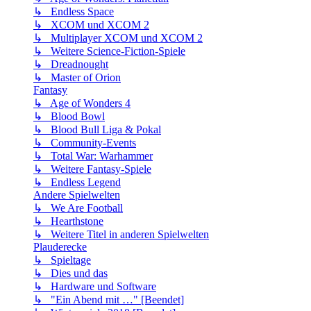
↳ Endless Space
↳ XCOM und XCOM 2
↳ Multiplayer XCOM und XCOM 2
↳ Weitere Science-Fiction-Spiele
↳ Dreadnought
↳ Master of Orion
Fantasy
↳ Age of Wonders 4
↳ Blood Bowl
↳ Blood Bull Liga & Pokal
↳ Community-Events
↳ Total War: Warhammer
↳ Weitere Fantasy-Spiele
↳ Endless Legend
Andere Spielwelten
↳ We Are Football
↳ Hearthstone
↳ Weitere Titel in anderen Spielwelten
Plauderecke
↳ Spieltage
↳ Dies und das
↳ Hardware und Software
↳ "Ein Abend mit …" [Beendet]