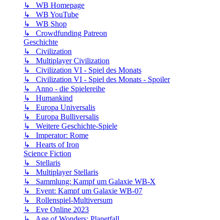
↳ WB Homepage
↳ WB YouTube
↳ WB Shop
↳ Crowdfunding Patreon
Geschichte
↳ Civilization
↳ Multiplayer Civilization
↳ Civilization VI - Spiel des Monats
↳ Civilization VI - Spiel des Monats - Spoiler
↳ Anno - die Spielereihe
↳ Humankind
↳ Europa Universalis
↳ Europa Bulliversalis
↳ Weitere Geschichte-Spiele
↳ Imperator: Rome
↳ Hearts of Iron
Science Fiction
↳ Stellaris
↳ Multiplayer Stellaris
↳ Sammlung: Kampf um Galaxie WB-X
↳ Event: Kampf um Galaxie WB-07
↳ Rollenspiel-Multiversum
↳ Eve Online 2023
↳ Age of Wonders: Planetfall