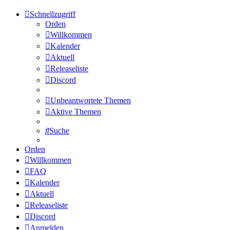
Schnellzugriff
Orden
Willkommen
Kalender
Aktuell
Releaseliste
Discord
Unbeantwortete Themen
Aktive Themen
Suche
Orden
Willkommen
FAQ
Kalender
Aktuell
Releaseliste
Discord
Anmelden