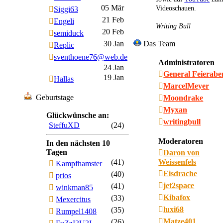
05 Mär
Videoschauen.
Siggi63
21 Feb
Engeli
Writing Bull
20 Feb
semiduck
30 Jan
Das Team
Replic
sventhoene76@web.de
Administratoren
24 Jan
General Feierab
19 Jan
Hallas
MarcelMeyer
Geburtstage
Moondrake
Myxan
Glückwünsche an:
writingbull
SteffuXD
(24)
Moderatoren
In den nächsten 10
Tagen
Daron von
(41)
Weissenfels
Kampfhamster
Eisdrache
(40)
prios
jet2space
(41)
winkman85
Kibafox
(33)
Mexercitus
luxi68
(35)
Rumpel1408
Matze401
(26)