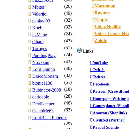
FuZzI3U3I
Matzoman
(26)
Mbites
Raynor
(49)
Valerijoi
Teppic
(32)
panka403
Vidaz Nedihe
(33)
Koeb
Video_Game_His
(24)
itzMane
Zak0r
(43)
Ohare
(51)
Toroges
Links
(24)
PuddingPlay
(43)
Noxxxan
YouTube
(40)
Lord Dunno
Twitch
(32)
DracoMortem
Twitter
(51)
bionic1138
Facebook
(18)
Bubinator-2008
Patreon (Crowdfund
(28)
darioaple
Homepage Writing B
(46)
Devilkeeper
Gamesplanet (Shopl
(63)
CatchMe63
Amazon (Shoplink)
LordBlackPhoenix
Civilized (Partner)
(29)
Paypal Spende