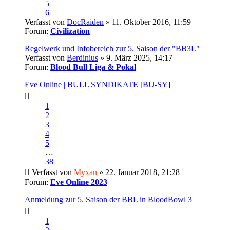
5
6
Verfasst von
DocRaiden
» 11. Oktober 2016, 11:59
Forum:
Civilization
Regelwerk und Infobereich zur 5. Saison der "BB3L"
Verfasst von
Berdinius
» 9. März 2025, 14:17
Forum:
Blood Bull Liga & Pokal
Eve Online | BULL SYNDIKATE [BU-SY]
1
2
3
4
5
…
38
Verfasst von
Myxan
» 22. Januar 2018, 21:28
Forum:
Eve Online 2023
Anmeldung zur 5. Saison der BBL in BloodBowl 3
1