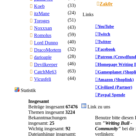
Zak0r
(33)
Koeb
(24)
itzMane
Links
(51)
Toroges
YouTube
(43)
Noxxxan
Twitch
(59)
Romolus
(40)
Twitter
Lord Dunno
(32)
Facebook
DracoMortem
(28)
Patreon (Crowdfund
darioaple
(46)
Devilkeeper
Homepage Writing B
(63)
CatchMe63
Gamesplanet (Shopl
(44)
Vicusfeli
Amazon (Shoplink)
Civilized (Partner)
Statistik
Paypal Spende
Insgesamt
Beiträge insgesamt
67476
Link zu uns
Themen insgesamt
3224
Bekanntmachungen
Benutze bitte diesen
insgesamt:
25
um
"Writing Bull -
Wichtig insgesamt:
92
Community"
bei dir
Dateianhänge insgesamt:
verlinken: