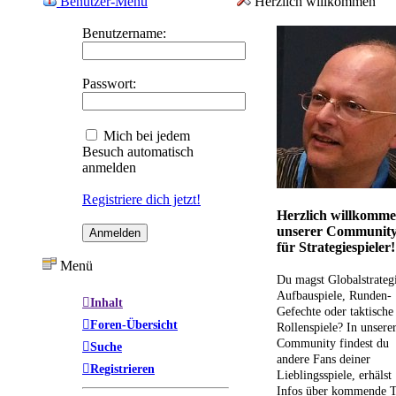
Benutzer-Menü
Herzlich willkommen
Benutzername:
Passwort:
Mich bei jedem
Besuch automatisch
anmelden
Registriere dich jetzt!
Herzlich willkomme
unserer Communit
für Strategiespieler!
Menü
Du magst Globalstrateg
Aufbauspiele, Runden-
Inhalt
Gefechte oder taktische
Foren-Übersicht
Rollenspiele? In unsere
Community findest du
Suche
andere Fans deiner
Registrieren
Lieblingsspiele, erhälst
Infos über kommende T