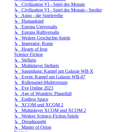
↳ Civilization VI - Spiel des Monats
↳ Civilization VI - Spiel des Monats - Spoiler
↳ Anno - die Spielereihe
↳ Humankind
↳ Europa Universalis
↳ Europa Bulliversalis
↳ Weitere Geschichte-Spiele
↳ Imperator: Rome
↳ Hearts of Iron
Science Fiction
↳ Stellaris
↳ Multiplayer Stellaris
↳ Sammlung: Kampf um Galaxie WB-X
↳ Event: Kampf um Galaxie WB-07
↳ Rollenspiel-Multiversum
↳ Eve Online 2023
↳ Age of Wonders: Planetfall
↳ Endless Space
↳ XCOM und XCOM 2
↳ Multiplayer XCOM und XCOM 2
↳ Weitere Science-Fiction-Spiele
↳ Dreadnought
↳ Master of Orion