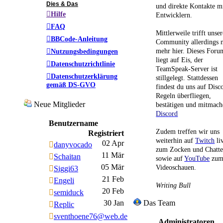
Dies & Das
und direkte Kontakte m
Hilfe
Entwicklern.
FAQ
Mittlerweile trifft unser
BBCode-Anleitung
Community allerdings n
mehr hier. Dieses Foru
Nutzungsbedingungen
liegt auf Eis, der
Datenschutzrichtlinie
TeamSpeak-Server ist
Datenschutzerklärung
stillgelegt. Stattdessen
gemäß DS-GVO
findest du uns auf Disc
Regeln überfliegen,
Neue Mitglieder
bestätigen und mitmach
Discord
Benutzername
Zudem treffen wir uns
Registriert
weiterhin auf
Twitch
li
02 Apr
danyvocado
zum Zocken und Chatt
11 Mär
Schaitan
sowie auf
YouTube
zu
05 Mär
Videoschauen.
Siggi63
21 Feb
Engeli
Writing Bull
20 Feb
semiduck
30 Jan
Das Team
Replic
sventhoene76@web.de
Administratoren