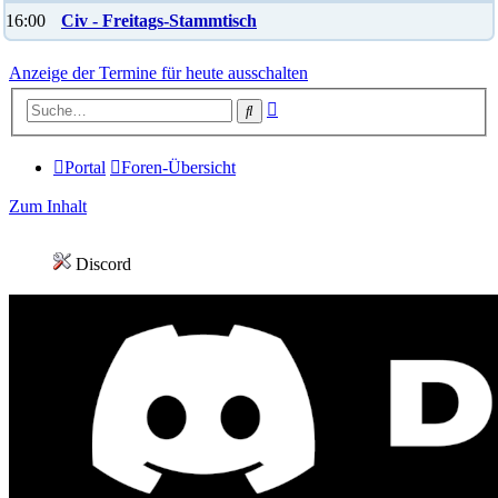
16:00
Civ - Freitags-Stammtisch
Anzeige der Termine für heute ausschalten
Erweiterte
Suche
Suche
Portal
Foren-Übersicht
Zum Inhalt
Discord