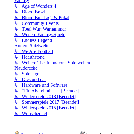
Fantasy
↳ Age of Wonders 4
↳ Blood Bowl
↳ Blood Bull Liga & Pokal
↳ Community-Events
↳ Total War: Warhammer
↳ Weitere Fantasy-Spiele
↳ Endless Legend
Andere Spielwelten
↳ We Are Football
↳ Hearthstone
↳ Weitere Titel in anderen Spielwelten
Plauderecke
↳ Spieltage
↳ Dies und das
↳ Hardware und Software
↳ "Ein Abend mit …" [Beendet]
↳ Winterspiele 2018 [Beendet]
↳ Sommerspiele 2017 [Beendet]
↳ Winterspiele 2015 [Beendet]
↳ Wunschzettel