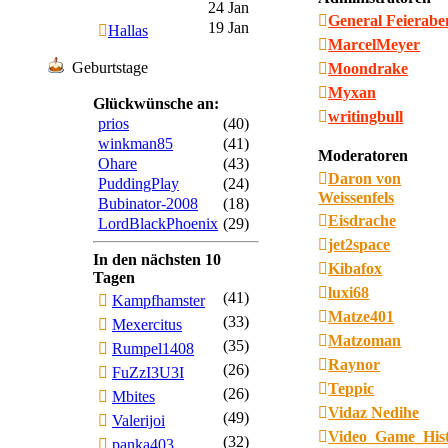
24 Jan
General Feierab
19 Jan
Hallas
MarcelMeyer
Geburtstage
Moondrake
Myxan
Glückwünsche an:
writingbull
prios
(40)
winkman85
(41)
Moderatoren
Ohare
(43)
Daron von
PuddingPlay
(24)
Weissenfels
Bubinator-2008
(18)
Eisdrache
LordBlackPhoenix
(29)
jet2space
In den nächsten 10
Kibafox
Tagen
luxi68
(41)
Kampfhamster
Matze401
(33)
Mexercitus
Matzoman
(35)
Rumpel1408
Raynor
(26)
FuZzI3U3I
Teppic
(26)
Mbites
Vidaz Nedihe
(49)
Valerijoi
Video_Game_His
(32)
panka403