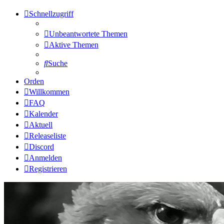
Schnellzugriff
Unbeantwortete Themen
Aktive Themen
Suche
Orden
Willkommen
FAQ
Kalender
Aktuell
Releaseliste
Discord
Anmelden
Registrieren