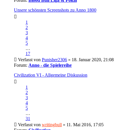
Forum:
Blood Bull Liga & Pokal
Unsere schönsten Screenshots zu Anno 1800
1
2
3
4
5
…
17
Verfasst von
Punisher2306
» 18. Januar 2020, 21:08
Forum:
Anno - die Spielereihe
Civilization VI - Allgemeine Diskussion
1
2
3
4
5
…
31
Verfasst von
writingbull
» 11. Mai 2016, 17:05