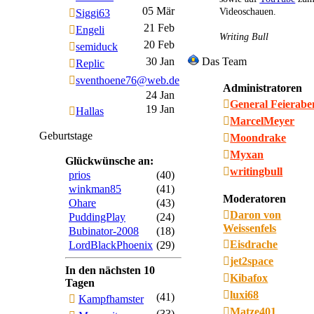
05 Mär
Videoschauen.
Siggi63
21 Feb
Engeli
Writing Bull
20 Feb
semiduck
30 Jan
Das Team
Replic
sventhoene76@web.de
Administratoren
24 Jan
General Feierab
19 Jan
Hallas
MarcelMeyer
Geburtstage
Moondrake
Myxan
Glückwünsche an:
writingbull
prios
(40)
winkman85
(41)
Moderatoren
Ohare
(43)
Daron von
PuddingPlay
(24)
Weissenfels
Bubinator-2008
(18)
Eisdrache
LordBlackPhoenix
(29)
jet2space
In den nächsten 10
Kibafox
Tagen
luxi68
(41)
Kampfhamster
Matze401
(33)