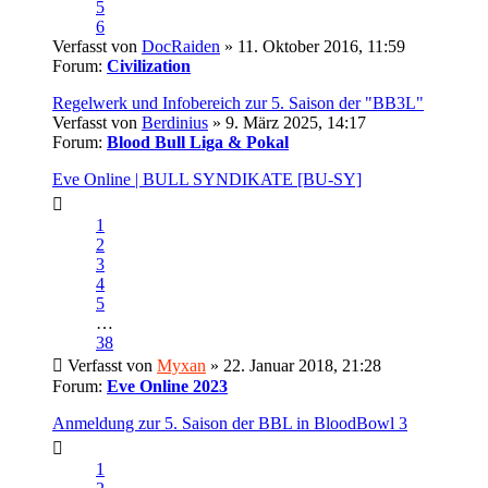
5
6
Verfasst von
DocRaiden
» 11. Oktober 2016, 11:59
Forum:
Civilization
Regelwerk und Infobereich zur 5. Saison der "BB3L"
Verfasst von
Berdinius
» 9. März 2025, 14:17
Forum:
Blood Bull Liga & Pokal
Eve Online | BULL SYNDIKATE [BU-SY]
1
2
3
4
5
…
38
Verfasst von
Myxan
» 22. Januar 2018, 21:28
Forum:
Eve Online 2023
Anmeldung zur 5. Saison der BBL in BloodBowl 3
1