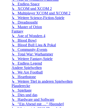
↳ Endless Space
↳ XCOM und XCOM 2
↳ Multiplayer XCOM und XCOM 2
↳ Weitere Science-Fiction-Spiele
↳ Dreadnought
↳ Master of Orion
Fantasy
↳ Age of Wonders 4
↳ Blood Bowl
↳ Blood Bull Liga & Pokal
↳ Community-Events
↳ Total War: Warhammer
↳ Weitere Fantasy-Spiele
↳ Endless Legend
Andere Spielwelten
↳ We Are Football
↳ Hearthstone
↳ Weitere Titel in anderen Spielwelten
Plauderecke
↳ Spieltage
↳ Dies und das
↳ Hardware und Software
↳ "Ein Abend mit …" [Beendet]