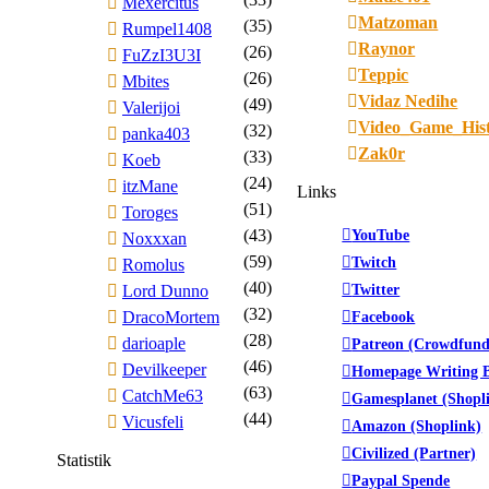
Mexercitus
Matzoman
(35)
Rumpel1408
Raynor
(26)
FuZzI3U3I
Teppic
(26)
Mbites
Vidaz Nedihe
(49)
Valerijoi
Video_Game_His
(32)
panka403
Zak0r
(33)
Koeb
(24)
itzMane
Links
(51)
Toroges
(43)
YouTube
Noxxxan
(59)
Twitch
Romolus
(40)
Twitter
Lord Dunno
(32)
DracoMortem
Facebook
(28)
darioaple
Patreon (Crowdfund
(46)
Devilkeeper
Homepage Writing B
(63)
CatchMe63
Gamesplanet (Shopl
(44)
Vicusfeli
Amazon (Shoplink)
Civilized (Partner)
Statistik
Paypal Spende