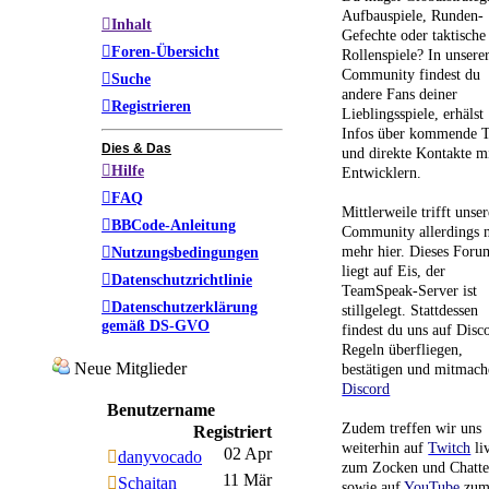
Aufbauspiele, Runden-
Inhalt
Gefechte oder taktische
Foren-Übersicht
Rollenspiele? In unsere
Community findest du
Suche
andere Fans deiner
Registrieren
Lieblingsspiele, erhälst
Infos über kommende T
Dies & Das
und direkte Kontakte m
Hilfe
Entwicklern.
FAQ
Mittlerweile trifft unser
BBCode-Anleitung
Community allerdings n
mehr hier. Dieses Foru
Nutzungsbedingungen
liegt auf Eis, der
Datenschutzrichtlinie
TeamSpeak-Server ist
Datenschutzerklärung
stillgelegt. Stattdessen
gemäß DS-GVO
findest du uns auf Disc
Regeln überfliegen,
Neue Mitglieder
bestätigen und mitmach
Discord
Benutzername
Zudem treffen wir uns
Registriert
weiterhin auf
Twitch
li
02 Apr
danyvocado
zum Zocken und Chatt
11 Mär
Schaitan
sowie auf
YouTube
zu