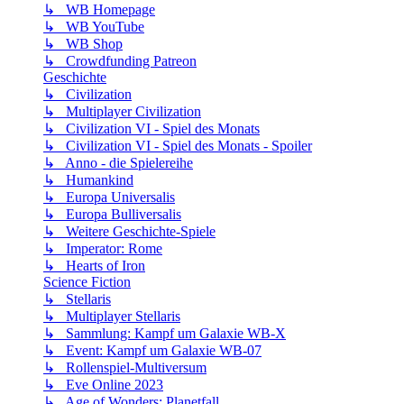
↳ WB Homepage
↳ WB YouTube
↳ WB Shop
↳ Crowdfunding Patreon
Geschichte
↳ Civilization
↳ Multiplayer Civilization
↳ Civilization VI - Spiel des Monats
↳ Civilization VI - Spiel des Monats - Spoiler
↳ Anno - die Spielereihe
↳ Humankind
↳ Europa Universalis
↳ Europa Bulliversalis
↳ Weitere Geschichte-Spiele
↳ Imperator: Rome
↳ Hearts of Iron
Science Fiction
↳ Stellaris
↳ Multiplayer Stellaris
↳ Sammlung: Kampf um Galaxie WB-X
↳ Event: Kampf um Galaxie WB-07
↳ Rollenspiel-Multiversum
↳ Eve Online 2023
↳ Age of Wonders: Planetfall