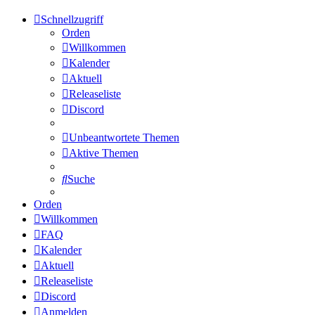
Schnellzugriff
Orden
Willkommen
Kalender
Aktuell
Releaseliste
Discord
Unbeantwortete Themen
Aktive Themen
Suche
Orden
Willkommen
FAQ
Kalender
Aktuell
Releaseliste
Discord
Anmelden