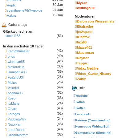
semiduck
Myxan
30 Jan
Replic
writingbull
24 Jan
sventhoene76@web.de
19 Jan
Hallas
Moderatoren
Daron von Weissenfels
Geburtstage
Eisdrache
Glückwünsche an:
jet2space
bionic1138
(51)
Kibafox
luxi68
In den nächsten 10 Tagen
Matze401
(41)
Kampfhamster
Matzoman
(40)
prios
Raynor
(41)
winkman85
Teppic
(33)
Mexercitus
Vidaz Nedihe
(35)
Rumpel1408
Video_Game_History
(26)
FuZzI3U3I
Zak0r
(26)
Mbites
(49)
Links
Valerijoi
(32)
panka403
YouTube
(33)
Koeb
Twitch
(24)
itzMane
(43)
Twitter
Ohare
(51)
Toroges
Facebook
(24)
PuddingPlay
Patreon (Crowdfunding)
(43)
Noxxxan
Homepage Writing Bull
(40)
Lord Dunno
Gamesplanet (Shoplink)
(32)
DracoMortem