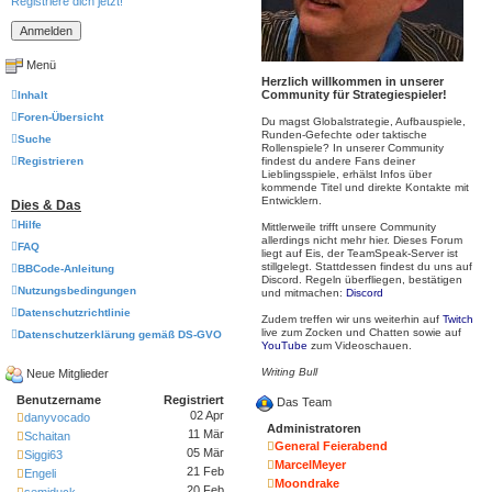
Registriere dich jetzt!
Menü
Herzlich willkommen in unserer
Community für Strategiespieler!
Inhalt
Foren-Übersicht
Du magst Globalstrategie, Aufbauspiele,
Runden-Gefechte oder taktische
Suche
Rollenspiele? In unserer Community
Registrieren
findest du andere Fans deiner
Lieblingsspiele, erhälst Infos über
kommende Titel und direkte Kontakte mit
Entwicklern.
Dies & Das
Hilfe
Mittlerweile trifft unsere Community
allerdings nicht mehr hier. Dieses Forum
FAQ
liegt auf Eis, der TeamSpeak-Server ist
stillgelegt. Stattdessen findest du uns auf
BBCode-Anleitung
Discord. Regeln überfliegen, bestätigen
Nutzungsbedingungen
und mitmachen:
Discord
Datenschutzrichtlinie
Zudem treffen wir uns weiterhin auf
Twitch
live zum Zocken und Chatten sowie auf
Datenschutzerklärung gemäß DS-GVO
YouTube
zum Videoschauen.
Writing Bull
Neue Mitglieder
Benutzername
Registriert
Das Team
02 Apr
danyvocado
Administratoren
11 Mär
Schaitan
General Feierabend
05 Mär
Siggi63
MarcelMeyer
21 Feb
Engeli
Moondrake
20 Feb