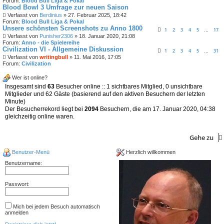
Forum:
Blood Bull Liga & Pokal
Blood Bowl 3 Umfrage zur neuen Saison
Verfasst von
Berdinius
» 27. Februar 2025, 18:42
Forum:
Blood Bull Liga & Pokal
Unsere schönsten Screenshots zu Anno 1800
1
2
3
4
5
17
…
Verfasst von
Punisher2306
» 18. Januar 2020, 21:08
Forum:
Anno - die Spielereihe
Civilization VI - Allgemeine Diskussion
1
2
3
4
5
31
…
Verfasst von
writingbull
» 11. Mai 2016, 17:05
Forum:
Civilization
Wer ist online?
Insgesamt sind
63
Besucher online :: 1 sichtbares Mitglied, 0 unsichtbare
Mitglieder und 62 Gäste (basierend auf den aktiven Besuchern der letzten
Minute)
Der Besucherrekord liegt bei
2094
Besuchern, die am 17. Januar 2020, 04:38
gleichzeitig online waren.
Gehe zu
Benutzer-Menü
Herzlich willkommen
Benutzername:
Passwort:
Mich bei jedem Besuch automatisch
anmelden