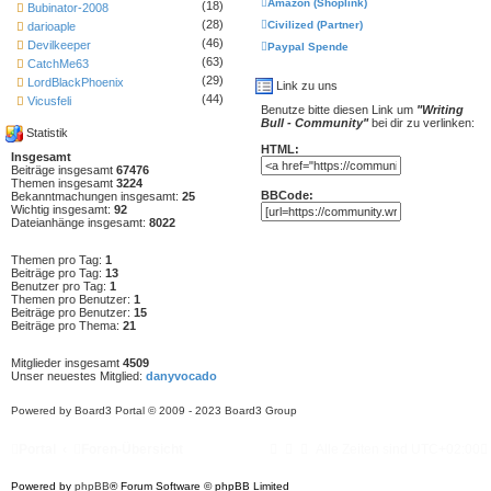
Amazon (Shoplink)
(18)
Bubinator-2008
(28)
Civilized (Partner)
darioaple
(46)
Devilkeeper
Paypal Spende
(63)
CatchMe63
(29)
LordBlackPhoenix
Link zu uns
(44)
Vicusfeli
Benutze bitte diesen Link um
"Writing
Bull - Community"
bei dir zu verlinken:
Statistik
HTML:
Insgesamt
Beiträge insgesamt
67476
Themen insgesamt
3224
BBCode:
Bekanntmachungen insgesamt:
25
Wichtig insgesamt:
92
Dateianhänge insgesamt:
8022
Themen pro Tag:
1
Beiträge pro Tag:
13
Benutzer pro Tag:
1
Themen pro Benutzer:
1
Beiträge pro Benutzer:
15
Beiträge pro Thema:
21
Mitglieder insgesamt
4509
Unser neuestes Mitglied:
danyvocado
Powered by
Board3 Portal
© 2009 - 2023 Board3 Group
Portal
Foren-Übersicht
Alle Zeiten sind
UTC+02:00
Powered by
phpBB
® Forum Software © phpBB Limited