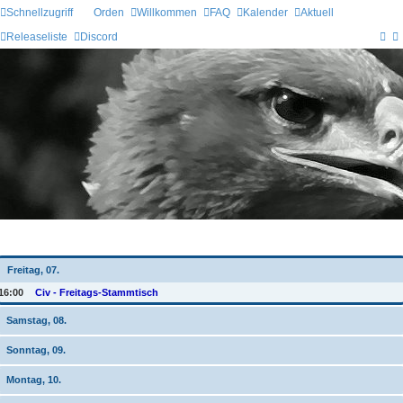
Schnellzugriff
Orden
Willkommen
FAQ
Kalender
Aktuell
Releaseliste
Discord
Wochen-Übersicht
Freitag, 07.
16:00
Civ - Freitags-Stammtisch
Samstag, 08.
Sonntag, 09.
Montag, 10.