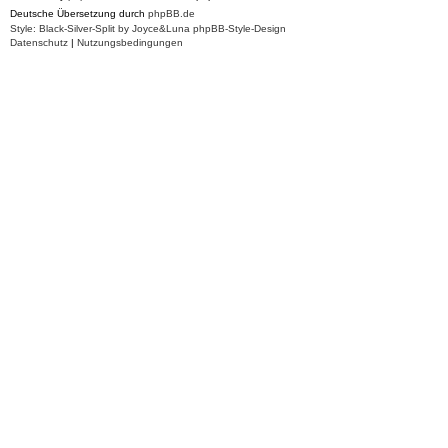
Deutsche Übersetzung durch
phpBB.de
Style: Black-Silver-Split by Joyce&Luna
phpBB-Style-Design
Datenschutz
|
Nutzungsbedingungen