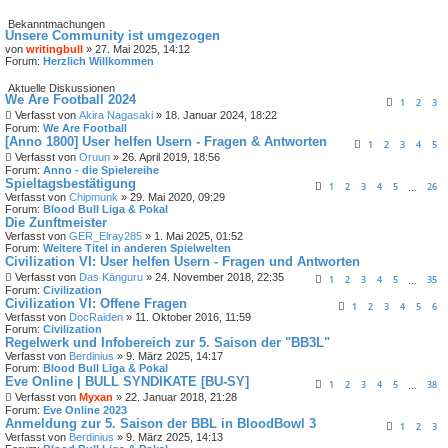
Bekanntmachungen
Unsere Community ist umgezogen
von
writingbull
» 27. Mai 2025, 14:12
Forum:
Herzlich Willkommen
Aktuelle Diskussionen
We Are Football 2024
1
2
3
Verfasst von
Akira Nagasaki
» 18. Januar 2024, 18:22
Forum:
We Are Football
[Anno 1800] User helfen Usern - Fragen & Antworten
1
2
3
4
5
Verfasst von
Oruun
» 26. April 2019, 18:56
Forum:
Anno - die Spielereihe
Spieltagsbestätigung
1
2
3
4
5
26
…
Verfasst von
Chipmunk
» 29. Mai 2020, 09:29
Forum:
Blood Bull Liga & Pokal
Die Zunftmeister
Verfasst von
GER_Elray285
» 1. Mai 2025, 01:52
Forum:
Weitere Titel in anderen Spielwelten
Civilization VI: User helfen Usern - Fragen und Antworten
Verfasst von
Das Känguru
» 24. November 2018, 22:35
1
2
3
4
5
35
…
Forum:
Civilization
Civilization VI: Offene Fragen
1
2
3
4
5
6
Verfasst von
DocRaiden
» 11. Oktober 2016, 11:59
Forum:
Civilization
Regelwerk und Infobereich zur 5. Saison der "BB3L"
Verfasst von
Berdinius
» 9. März 2025, 14:17
Forum:
Blood Bull Liga & Pokal
Eve Online | BULL SYNDIKATE [BU-SY]
1
2
3
4
5
38
…
Verfasst von
Myxan
» 22. Januar 2018, 21:28
Forum:
Eve Online 2023
Anmeldung zur 5. Saison der BBL in BloodBowl 3
1
2
3
Verfasst von
Berdinius
» 9. März 2025, 14:13