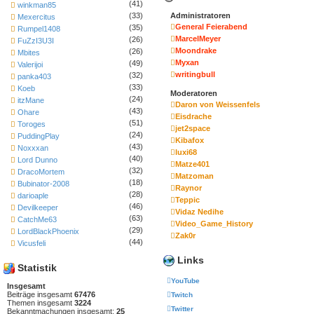
(41)
winkman85
Administratoren
(33)
Mexercitus
General Feierabend
(35)
Rumpel1408
MarcelMeyer
(26)
FuZzI3U3I
Moondrake
(26)
Mbites
Myxan
(49)
Valerijoi
writingbull
(32)
panka403
(33)
Koeb
Moderatoren
(24)
itzMane
Daron von Weissenfels
(43)
Ohare
Eisdrache
(51)
Toroges
jet2space
(24)
PuddingPlay
Kibafox
(43)
Noxxxan
luxi68
(40)
Lord Dunno
Matze401
(32)
DracoMortem
Matzoman
(18)
Bubinator-2008
Raynor
(28)
darioaple
Teppic
(46)
Devilkeeper
Vidaz Nedihe
(63)
CatchMe63
Video_Game_History
(29)
LordBlackPhoenix
Zak0r
(44)
Vicusfeli
Links
Statistik
YouTube
Insgesamt
Beiträge insgesamt
67476
Twitch
Themen insgesamt
3224
Twitter
Bekanntmachungen insgesamt:
25