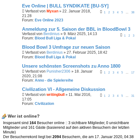
Eve Online | BULL SYNDIKATE [BU-SY]
Verfasst von
Myxan
» 22. Januar 2018,
1
2
3
4
5
…
38
21:28
Forum:
Eve Online 2023
Anmeldung zur 5. Saison der BBL in BloodBowl 3
Verfasst von
Berdinius
» 9. März 2025, 14:13
1
2
3
Forum:
Blood Bull Liga & Pokal
Blood Bowl 3 Umfrage zur neuen Saison
Verfasst von
Berdinius
» 27. Februar 2025, 18:42
Forum:
Blood Bull Liga & Pokal
Unsere schönsten Screenshots zu Anno 1800
Verfasst von
Punisher2306
» 18. Januar
1
2
3
4
5
…
17
2020, 21:08
Forum:
Anno - die Spielereihe
Civilization VI - Allgemeine Diskussion
Verfasst von
writingbull
» 11. Mai 2016,
1
2
3
4
5
…
31
17:05
Forum:
Civilization
Wer ist online?
Insgesamt sind
164
Besucher online :: 3 sichtbare Mitglieder, 0 unsichtbare
Mitglieder und 161 Gäste (basierend auf den aktiven Besuchern der letzten
Minute)
Der Besucherrekord liegt bei
2094
Besuchern, die am 17. Januar 2020, 04:38