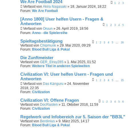
We Are Football 2024
1
2
3
Verfasst von
Akira Nagasaki
» 18. Januar 2024, 18:22
Forum:
We Are Football
[Anno 1800] User helfen Usern - Fragen &
Antworten
1
2
3
4
5
Verfasst von
Oruun
» 26. April 2019, 18:56
Forum:
Anno - die Spielereihe
Spieltagsbestätigung
1
2
3
4
5
…
26
Verfasst von
Chipmunk
» 29. Mai 2020, 09:29
Forum:
Blood Bull Liga & Pokal
Die Zunftmeister
Verfasst von
GER_Elray285
» 1. Mai 2025, 01:52
Forum:
Weitere Titel in anderen Spielwelten
Civilization VI: User helfen Usern - Fragen und
Antworten
1
2
3
4
5
…
35
Verfasst von
Das Känguru
» 24. November
2018, 22:35
Forum:
Civilization
Civilization VI: Offene Fragen
1
2
3
4
5
6
Verfasst von
DocRaiden
» 11. Oktober 2016, 11:59
Forum:
Civilization
Regelwerk und Infobereich zur 5. Saison der "BB3L"
Verfasst von
Berdinius
» 9. März 2025, 14:17
Forum:
Blood Bull Liga & Pokal