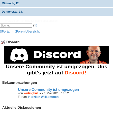
Mittwoch, 12.
Donnerstag, 13.
Anzeige der Termine für heute ausschalten
E
S
r
u
w
Portal
Foren-Übersicht
c
e
h
i
e
t
Discord
e
r
t
e
S
u
c
h
Unsere Community ist umgezogen. Uns
e
gibt's jetzt auf
Discord!
Bekanntmachungen
Unsere Community ist umgezogen
von
writingbull
» 27. Mai 2025, 14:12
Forum:
Herzlich Willkommen
Aktuelle Diskussionen