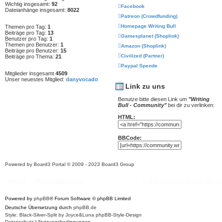
Wichtig insgesamt:
92
Facebook
Dateianhänge insgesamt:
8022
Patreon (Crowdfunding)
Homepage Writing Bull
Themen pro Tag:
1
Beiträge pro Tag:
13
Gamesplanet (Shoplink)
Benutzer pro Tag:
1
Themen pro Benutzer:
1
Amazon (Shoplink)
Beiträge pro Benutzer:
15
Civilized (Partner)
Beiträge pro Thema:
21
Paypal Spende
Mitglieder insgesamt
4509
Unser neuestes Mitglied:
danyvocado
Link zu uns
Benutze bitte diesen Link um
"Writing
Bull - Community"
bei dir zu verlinken:
HTML:
BBCode:
Powered by
Board3 Portal
© 2009 - 2023 Board3 Group
Portal
Foren-Übersicht
Alle Zeiten sind
UTC+02:0
Powered by
phpBB
® Forum Software © phpBB Limited
Deutsche Übersetzung durch
phpBB.de
Style: Black-Silver-Split by Joyce&Luna
phpBB-Style-Design
Datenschutz
|
Nutzungsbedingungen