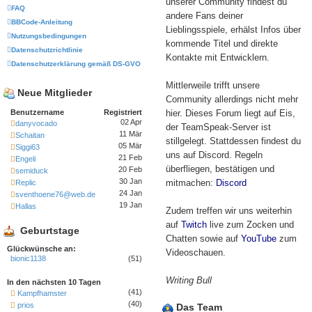
unserer Community findest du
FAQ
andere Fans deiner
BBCode-Anleitung
Lieblingsspiele, erhälst Infos über
Nutzungsbedingungen
kommende Titel und direkte
Datenschutzrichtlinie
Kontakte mit Entwicklern.
Datenschutzerklärung gemäß DS-GVO
Mittlerweile trifft unsere
Neue Mitglieder
Community allerdings nicht mehr
Benutzername
Registriert
hier. Dieses Forum liegt auf Eis,
02 Apr
danyvocado
der TeamSpeak-Server ist
11 Mär
Schaitan
stillgelegt. Stattdessen findest du
05 Mär
Siggi63
uns auf Discord. Regeln
21 Feb
Engeli
überfliegen, bestätigen und
20 Feb
semiduck
30 Jan
mitmachen:
Discord
Replic
24 Jan
sventhoene76@web.de
19 Jan
Hallas
Zudem treffen wir uns weiterhin
auf
Twitch
live zum Zocken und
Geburtstage
Chatten sowie auf
YouTube
zum
Glückwünsche an:
Videoschauen.
bionic1138
(51)
Writing Bull
In den nächsten 10 Tagen
(41)
Kampfhamster
(40)
prios
Das Team