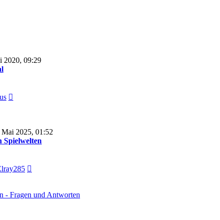
i 2020, 09:29
l
Neuester
us
Beitrag
 Mai 2025, 01:52
n Spielwelten
Neuester
lray285
Beitrag
rn - Fragen und Antworten