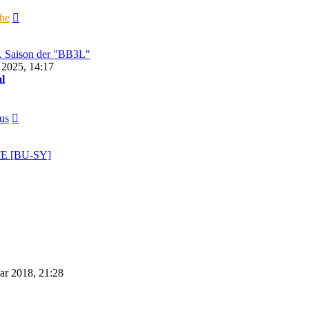
Neuester
che
Beitrag
5. Saison der "BB3L"
 2025, 14:17
l
Neuester
us
Beitrag
TE [BU-SY]
ar 2018, 21:28