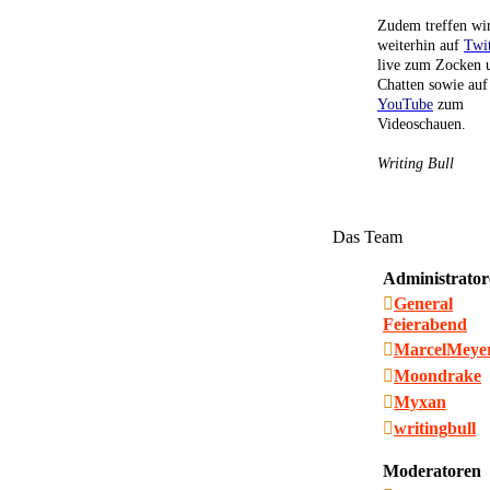
Zudem treffen wi
weiterhin auf
Twi
live zum Zocken 
Chatten sowie auf
YouTube
zum
Videoschauen.
Writing Bull
Das Team
Administrator
General
Feierabend
MarcelMeye
Moondrake
Myxan
writingbull
Moderatoren