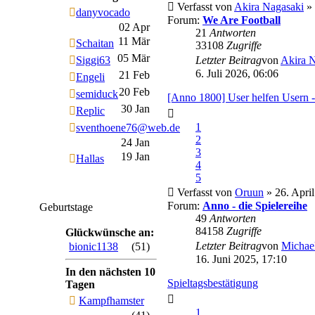
Verfasst von
Akira Nagasaki
» 
danyvocado
Forum:
We Are Football
02 Apr
21
Antworten
11 Mär
Schaitan
33108
Zugriffe
05 Mär
Siggi63
Letzter Beitrag
von
Akira 
6. Juli 2026, 06:06
21 Feb
Engeli
20 Feb
semiduck
[Anno 1800] User helfen Usern 
30 Jan
Replic
1
sventhoene76@web.de
2
24 Jan
3
19 Jan
Hallas
4
5
Verfasst von
Oruun
» 26. April
Forum:
Anno - die Spielereihe
Geburtstage
49
Antworten
84158
Zugriffe
Glückwünsche an:
Letzter Beitrag
von
Michae
bionic1138
(51)
16. Juni 2025, 17:10
In den nächsten 10
Spieltagsbestätigung
Tagen
Kampfhamster
1