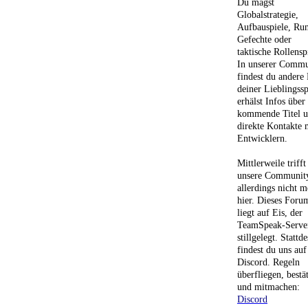
Du magst
Globalstrategie,
Aufbauspiele, Ru
Gefechte oder
taktische Rollensp
In unserer Commu
findest du andere
deiner Lieblingssp
erhälst Infos über
kommende Titel 
direkte Kontakte 
Entwicklern.
Mittlerweile trifft
unsere Communit
allerdings nicht m
hier. Dieses Foru
liegt auf Eis, der
TeamSpeak-Server
stillgelegt. Stattd
findest du uns auf
Discord. Regeln
überfliegen, bestä
und mitmachen:
Discord