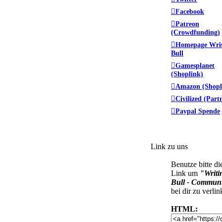
Facebook
Patreon
(Crowdfunding)
Homepage Wri
Bull
Gamesplanet
(Shoplink)
Amazon (Shopl
Civilized (Part
Paypal Spende
Link zu uns
Benutze bitte di
Link um
"Writi
Bull - Commun
bei dir zu verlin
HTML: