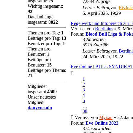
insgesamt:
25
72844
Zugriffe
Wichtig insgesamt:
Letzter Beitrag
von
Eisdra
92
6. April 2025, 19:29
Dateianhänge
insgesamt:
8022
Regelwerk und Infobereich zur 
Verfasst von
Berdinius
» 9. März
Themen pro Tag:
1
Forum:
Blood Bull Liga & Poka
Beiträge pro Tag:
13
3
Antworten
Benutzer pro Tag:
1
5975
Zugriffe
Themen pro
Letzter Beitrag
von
Berdini
Benutzer:
1
24. März 2025, 19:22
Beiträge pro
Benutzer:
15
Eve Online | BULL SYNDIKA
Beiträge pro Thema:
21
1
2
Mitglieder
3
insgesamt
4509
4
Unser neuestes
5
Mitglied:
…
danyvocado
38
Verfasst von
Myxan
» 22. Janu
Forum:
Eve Online 2023
374
Antworten