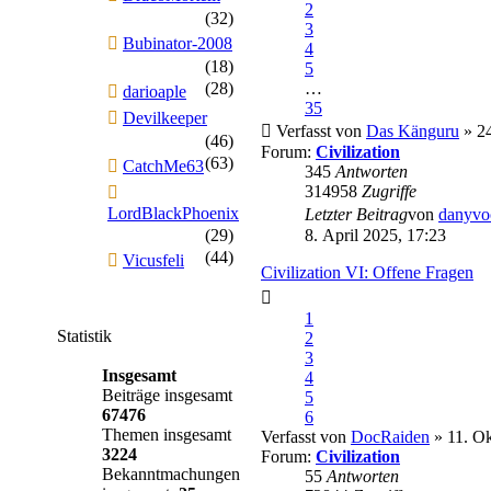
2
(32)
3
Bubinator-2008
4
(18)
5
(28)
…
darioaple
35
Devilkeeper
Verfasst von
Das Känguru
» 24
(46)
Forum:
Civilization
(63)
CatchMe63
345
Antworten
314958
Zugriffe
LordBlackPhoenix
Letzter Beitrag
von
danyvo
(29)
8. April 2025, 17:23
(44)
Vicusfeli
Civilization VI: Offene Fragen
1
Statistik
2
3
Insgesamt
4
Beiträge insgesamt
5
67476
6
Themen insgesamt
Verfasst von
DocRaiden
» 11. Ok
3224
Forum:
Civilization
Bekanntmachungen
55
Antworten