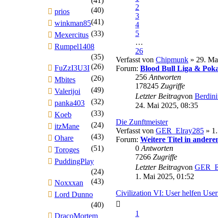
(41)
2
(40)
prios
3
(41)
winkman85
4
(33)
5
Mexercitus
…
Rumpel1408
26
(35)
Verfasst von
Chipmunk
» 29. Ma
(26)
FuZzI3U3I
Forum:
Blood Bull Liga & Poka
256
Antworten
(26)
Mbites
178245
Zugriffe
(49)
Valerijoi
Letzter Beitrag
von
Berdini
(32)
panka403
24. Mai 2025, 08:35
(33)
Koeb
Die Zunftmeister
(24)
itzMane
Verfasst von
GER_Elray285
» 1.
(43)
Ohare
Forum:
Weitere Titel in andere
(51)
0
Antworten
Toroges
7266
Zugriffe
PuddingPlay
Letzter Beitrag
von
GER_E
(24)
1. Mai 2025, 01:52
(43)
Noxxxan
Civilization VI: User helfen Use
Lord Dunno
(40)
1
DracoMortem