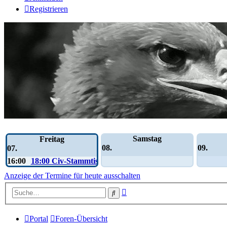
Registrieren
Wochen-Übersicht
Samstag
Freitag
08.
09.
07.
16:00
18:00 Civ-Stammtisch
Anzeige der Termine für heute ausschalten
Erweiterte
Suche
Suche
Portal
Foren-Übersicht