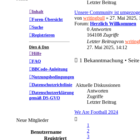
Letzter Beitrag
Inhalt
Unsere Community ist umgezog
von
writingbull
» 27. Mai 2025, 
Foren-Übersicht
Forum:
Herzlich Willkommen
Suche
0
Antworten
164108
Zugriffe
Registrieren
Letzter Beitrag
von
writing
27. Mai 2025, 14:12
Dies & Das
Hilfe
1 Bekanntmachung • Seit
FAQ
BBCode-Anleitung
Nutzungsbedingungen
Datenschutzrichtlinie
Aktuelle Diskussionen
Antworten
Datenschutzerklärung
Zugriffe
gemäß DS-GVO
Letzter Beitrag
We Are Football 2024
Neue Mitglieder
1
2
Benutzername
3
Registriert