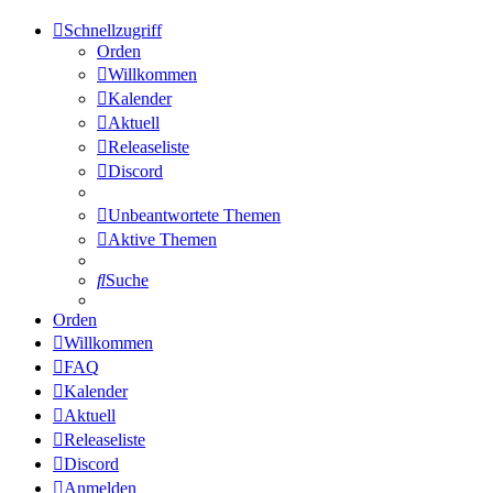
Schnellzugriff
Orden
Willkommen
Kalender
Aktuell
Releaseliste
Discord
Unbeantwortete Themen
Aktive Themen
Suche
Orden
Willkommen
FAQ
Kalender
Aktuell
Releaseliste
Discord
Anmelden