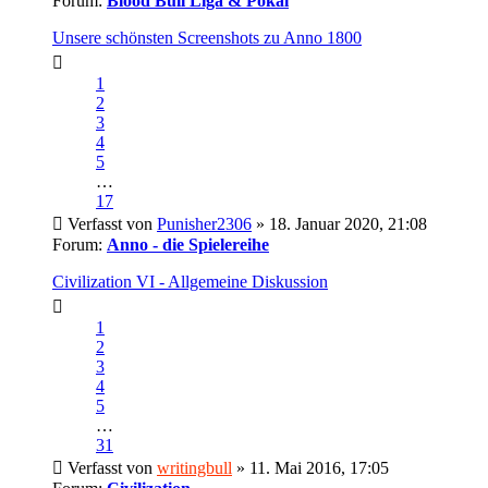
Forum:
Blood Bull Liga & Pokal
Unsere schönsten Screenshots zu Anno 1800
1
2
3
4
5
…
17
Verfasst von
Punisher2306
» 18. Januar 2020, 21:08
Forum:
Anno - die Spielereihe
Civilization VI - Allgemeine Diskussion
1
2
3
4
5
…
31
Verfasst von
writingbull
» 11. Mai 2016, 17:05