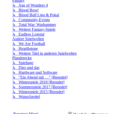
Fantasy
↳ Age of Wonders 4
↳ Blood Bowl
↳ Blood Bull Liga & Pokal
↳ Community-Events
↳ Total War: Warhammer
↳ Weitere Fantasy-Spiele
↳ Endless Legend
Andere Spielwelten
↳ We Are Football
↳ Hearthstone
↳ Weitere Titel in anderen Spielwelten
Plauderecke
↳ Spieltage
↳ Dies und das
↳ Hardware und Software
↳ "Ein Abend mit …" [Beendet]
↳ Winterspiele 2018 [Beendet]
↳ Sommerspiele 2017 [Beendet]
↳ Winterspiele 2015 [Beendet]
↳ Wunschzettel
Benutzer-Menü