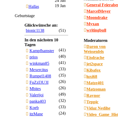
24 Jan
General Feierab
19 Jan
Hallas
MarcelMeyer
Geburtstage
Moondrake
Myxan
Glückwünsche an:
writingbull
bionic1138
(51)
In den nächsten 10
Moderatoren
Tagen
Daron von
(41)
Kampfhamster
Weissenfels
(40)
prios
Eisdrache
(41)
winkman85
jet2space
(33)
Mexercitus
Kibafox
(35)
Rumpel1408
luxi68
(26)
FuZzI3U3I
Matze401
(26)
Mbites
Matzoman
(49)
Valerijoi
Raynor
(32)
panka403
Teppic
(33)
Koeb
Vidaz Nedihe
(24)
itzMane
Video_Game_His