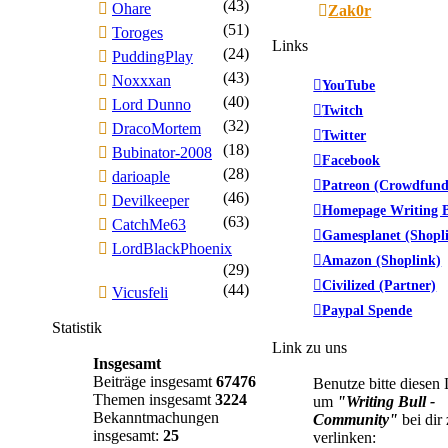
(43)
Ohare
Zak0r
(51)
Toroges
Links
(24)
PuddingPlay
(43)
Noxxxan
YouTube
(40)
Lord Dunno
Twitch
(32)
DracoMortem
Twitter
(18)
Bubinator-2008
Facebook
(28)
darioaple
Patreon (Crowdfund
(46)
Devilkeeper
Homepage Writing B
(63)
CatchMe63
Gamesplanet (Shopl
LordBlackPhoenix
Amazon (Shoplink)
(29)
Civilized (Partner)
(44)
Vicusfeli
Paypal Spende
Statistik
Link zu uns
Insgesamt
Beiträge insgesamt
67476
Benutze bitte diesen
Themen insgesamt
3224
um
"Writing Bull -
Bekanntmachungen
Community"
bei dir
insgesamt:
25
verlinken: