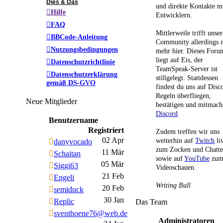
Dies & Das
und direkte Kontakte m
Hilfe
Entwicklern.
FAQ
Mittlerweile trifft unser
BBCode-Anleitung
Community allerdings n
Nutzungsbedingungen
mehr hier. Dieses Foru
liegt auf Eis, der
Datenschutzrichtlinie
TeamSpeak-Server ist
Datenschutzerklärung
stillgelegt. Stattdessen
gemäß DS-GVO
findest du uns auf Disc
Regeln überfliegen,
Neue Mitglieder
bestätigen und mitmach
Discord
Benutzername
Registriert
Zudem treffen wir uns
02 Apr
weiterhin auf
Twitch
li
danyvocado
zum Zocken und Chatt
11 Mär
Schaitan
sowie auf
YouTube
zu
05 Mär
Siggi63
Videoschauen.
21 Feb
Engeli
Writing Bull
20 Feb
semiduck
30 Jan
Replic
Das Team
sventhoene76@web.de
Administratoren