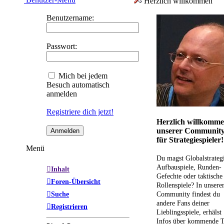
Herzlich willkommen
Benutzername:
Passwort:
Mich bei jedem
Besuch automatisch
anmelden
Registriere dich jetzt!
Herzlich willkomme
unserer Communit
für Strategiespieler!
Menü
Du magst Globalstrateg
Aufbauspiele, Runden-
Inhalt
Gefechte oder taktische
Foren-Übersicht
Rollenspiele? In unsere
Suche
Community findest du
andere Fans deiner
Registrieren
Lieblingsspiele, erhälst
Infos über kommende T