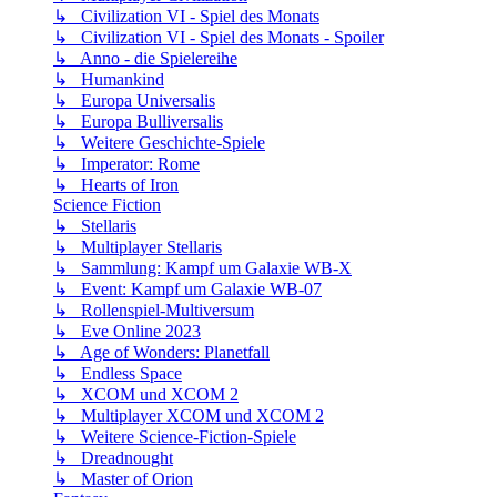
↳ Civilization VI - Spiel des Monats
↳ Civilization VI - Spiel des Monats - Spoiler
↳ Anno - die Spielereihe
↳ Humankind
↳ Europa Universalis
↳ Europa Bulliversalis
↳ Weitere Geschichte-Spiele
↳ Imperator: Rome
↳ Hearts of Iron
Science Fiction
↳ Stellaris
↳ Multiplayer Stellaris
↳ Sammlung: Kampf um Galaxie WB-X
↳ Event: Kampf um Galaxie WB-07
↳ Rollenspiel-Multiversum
↳ Eve Online 2023
↳ Age of Wonders: Planetfall
↳ Endless Space
↳ XCOM und XCOM 2
↳ Multiplayer XCOM und XCOM 2
↳ Weitere Science-Fiction-Spiele
↳ Dreadnought
↳ Master of Orion