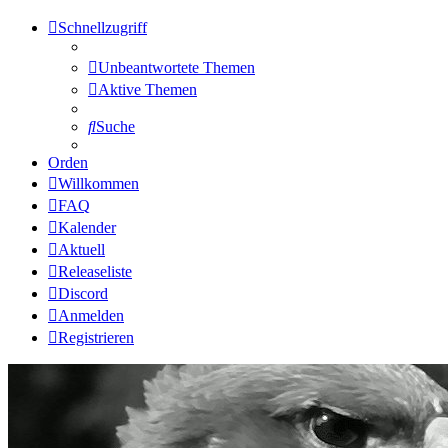
Schnellzugriff
Unbeantwortete Themen
Aktive Themen
Suche
Orden
Willkommen
FAQ
Kalender
Aktuell
Releaseliste
Discord
Anmelden
Registrieren