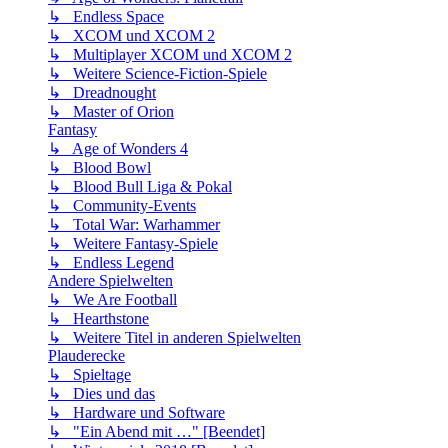
↳ Endless Space
↳ XCOM und XCOM 2
↳ Multiplayer XCOM und XCOM 2
↳ Weitere Science-Fiction-Spiele
↳ Dreadnought
↳ Master of Orion
Fantasy
↳ Age of Wonders 4
↳ Blood Bowl
↳ Blood Bull Liga & Pokal
↳ Community-Events
↳ Total War: Warhammer
↳ Weitere Fantasy-Spiele
↳ Endless Legend
Andere Spielwelten
↳ We Are Football
↳ Hearthstone
↳ Weitere Titel in anderen Spielwelten
Plauderecke
↳ Spieltage
↳ Dies und das
↳ Hardware und Software
↳ "Ein Abend mit …" [Beendet]