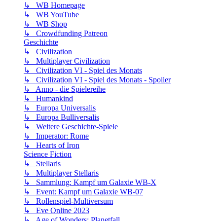
↳ WB Homepage
↳ WB YouTube
↳ WB Shop
↳ Crowdfunding Patreon
Geschichte
↳ Civilization
↳ Multiplayer Civilization
↳ Civilization VI - Spiel des Monats
↳ Civilization VI - Spiel des Monats - Spoiler
↳ Anno - die Spielereihe
↳ Humankind
↳ Europa Universalis
↳ Europa Bulliversalis
↳ Weitere Geschichte-Spiele
↳ Imperator: Rome
↳ Hearts of Iron
Science Fiction
↳ Stellaris
↳ Multiplayer Stellaris
↳ Sammlung: Kampf um Galaxie WB-X
↳ Event: Kampf um Galaxie WB-07
↳ Rollenspiel-Multiversum
↳ Eve Online 2023
↳ Age of Wonders: Planetfall