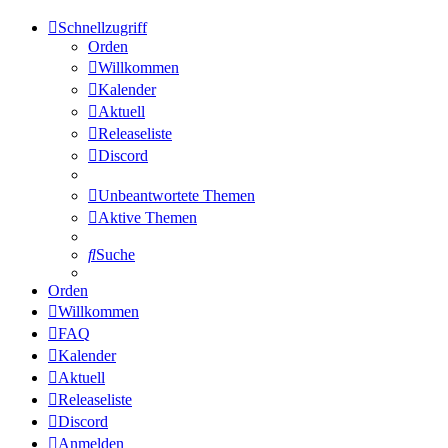
Schnellzugriff
Orden
Willkommen
Kalender
Aktuell
Releaseliste
Discord
Unbeantwortete Themen
Aktive Themen
Suche
Orden
Willkommen
FAQ
Kalender
Aktuell
Releaseliste
Discord
Anmelden