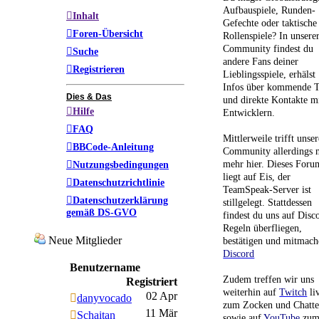
Aufbauspiele, Runden-
Inhalt
Gefechte oder taktische
Foren-Übersicht
Rollenspiele? In unsere
Community findest du
Suche
andere Fans deiner
Registrieren
Lieblingsspiele, erhälst
Infos über kommende T
Dies & Das
und direkte Kontakte m
Hilfe
Entwicklern.
FAQ
Mittlerweile trifft unser
BBCode-Anleitung
Community allerdings n
mehr hier. Dieses Foru
Nutzungsbedingungen
liegt auf Eis, der
Datenschutzrichtlinie
TeamSpeak-Server ist
Datenschutzerklärung
stillgelegt. Stattdessen
gemäß DS-GVO
findest du uns auf Disc
Regeln überfliegen,
Neue Mitglieder
bestätigen und mitmach
Discord
Benutzername
Zudem treffen wir uns
Registriert
weiterhin auf
Twitch
li
02 Apr
danyvocado
zum Zocken und Chatt
11 Mär
Schaitan
sowie auf
YouTube
zu