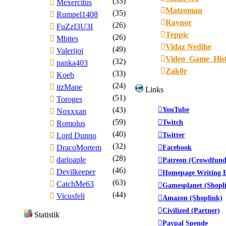
(33)
Mexercitus
Matzoman
(35)
Rumpel1408
Raynor
(26)
FuZzI3U3I
Teppic
(26)
Mbites
Vidaz Nedihe
(49)
Valerijoi
Video_Game_His
(32)
panka403
Zak0r
(33)
Koeb
(24)
itzMane
Links
(51)
Toroges
(43)
YouTube
Noxxxan
(59)
Twitch
Romolus
(40)
Twitter
Lord Dunno
(32)
DracoMortem
Facebook
(28)
darioaple
Patreon (Crowdfund
(46)
Devilkeeper
Homepage Writing B
(63)
CatchMe63
Gamesplanet (Shopl
(44)
Vicusfeli
Amazon (Shoplink)
Civilized (Partner)
Statistik
Paypal Spende