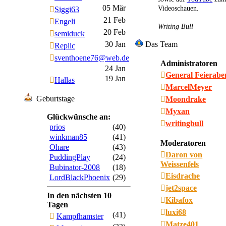
05 Mär
Videoschauen.
Siggi63
21 Feb
Engeli
Writing Bull
20 Feb
semiduck
30 Jan
Das Team
Replic
sventhoene76@web.de
Administratoren
24 Jan
General Feierab
19 Jan
Hallas
MarcelMeyer
Geburtstage
Moondrake
Myxan
Glückwünsche an:
writingbull
prios
(40)
winkman85
(41)
Moderatoren
Ohare
(43)
Daron von
PuddingPlay
(24)
Weissenfels
Bubinator-2008
(18)
Eisdrache
LordBlackPhoenix
(29)
jet2space
In den nächsten 10
Kibafox
Tagen
luxi68
(41)
Kampfhamster
Matze401