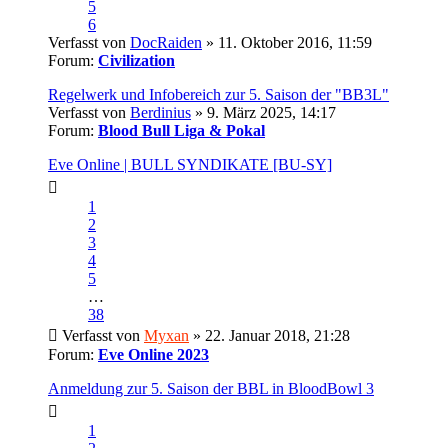
5
6
Verfasst von
DocRaiden
» 11. Oktober 2016, 11:59
Forum:
Civilization
Regelwerk und Infobereich zur 5. Saison der "BB3L"
Verfasst von
Berdinius
» 9. März 2025, 14:17
Forum:
Blood Bull Liga & Pokal
Eve Online | BULL SYNDIKATE [BU-SY]
1
2
3
4
5
…
38
Verfasst von
Myxan
» 22. Januar 2018, 21:28
Forum:
Eve Online 2023
Anmeldung zur 5. Saison der BBL in BloodBowl 3
1