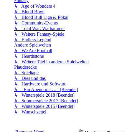
Fantasy
↳ Age of Wonders 4
↳ Blood Bowl
↳ Blood Bull Liga & Pokal
↳ Community-Events
↳ Total War: Warhammer
↳ Weitere Fantasy-Spiele
↳ Endless Legend
Andere Spielwelten
↳ We Are Football
↳ Hearthstone
↳ Weitere Titel in anderen Spielwelten
Plauderecke
↳ Spieltage
↳ Dies und das
↳ Hardware und Software
↳ "Ein Abend mit …" [Beendet]
↳ Winterspiele 2018 [Beendet]
↳ Sommerspiele 2017 [Beendet]
↳ Winterspiele 2015 [Beendet]
↳ Wunschzettel
Benutzer-Menü