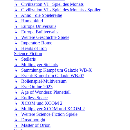
↳ Civilization VI - Spiel des Monats
↳ Civilization VI - Spiel des Monats - Spoiler
↳ Anno - die Spielereihe
↳ Humankind
↳ Europa Universalis
↳ Europa Bulliversalis
↳ Weitere Geschichte-Spiele
↳ Imperator: Rome
↳ Hearts of Iron
Science Fiction
↳ Stellaris
↳ Multiplayer Stellaris
↳ Sammlung: Kampf um Galaxie WB-X
↳ Event: Kampf um Galaxie WB-07
↳ Rollenspiel-Multiversum
↳ Eve Online 2023
↳ Age of Wonders: Planetfall
↳ Endless Space
↳ XCOM und XCOM 2
↳ Multiplayer XCOM und XCOM 2
↳ Weitere Science-Fiction-Spiele
↳ Dreadnought
↳ Master of Orion