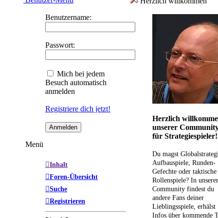
Herzlich willkommen
Benutzername:
Passwort:
Mich bei jedem
Besuch automatisch
anmelden
Registriere dich jetzt!
Herzlich willkomme
unserer Communit
für Strategiespieler!
Menü
Du magst Globalstrateg
Aufbauspiele, Runden-
Inhalt
Gefechte oder taktische
Foren-Übersicht
Rollenspiele? In unsere
Suche
Community findest du
andere Fans deiner
Registrieren
Lieblingsspiele, erhälst
Infos über kommende T