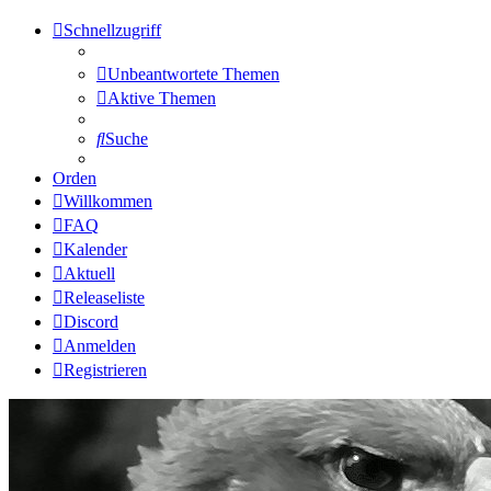
Schnellzugriff
Unbeantwortete Themen
Aktive Themen
Suche
Orden
Willkommen
FAQ
Kalender
Aktuell
Releaseliste
Discord
Anmelden
Registrieren