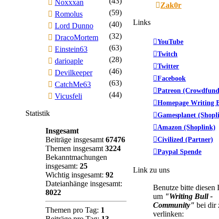
(43)
Noxxxan
Zak0r
(59)
Romolus
Links
(40)
Lord Dunno
(32)
DracoMortem
YouTube
(63)
Einstein63
Twitch
(28)
darioaple
Twitter
(46)
Devilkeeper
Facebook
(63)
CatchMe63
Patreon (Crowdfund
(44)
Vicusfeli
Homepage Writing B
Statistik
Gamesplanet (Shopl
Amazon (Shoplink)
Insgesamt
Beiträge insgesamt
67476
Civilized (Partner)
Themen insgesamt
3224
Paypal Spende
Bekanntmachungen
insgesamt:
25
Link zu uns
Wichtig insgesamt:
92
Dateianhänge insgesamt:
Benutze bitte diesen
8022
um
"Writing Bull -
Community"
bei dir
Themen pro Tag:
1
verlinken:
Beiträge pro Tag:
13