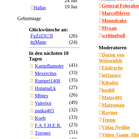
24 Jan
General Feierab
19 Jan
Hallas
MarcelMeyer
Geburtstage
Moondrake
Myxan
Glückwünsche an:
writingbull
FuZzI3U3I
(26)
itzMane
(24)
Moderatoren
In den nächsten 10
Daron von
Tagen
Weissenfels
(41)
Kampfhamster
Eisdrache
(33)
Mexercitus
jet2space
(35)
Rumpel1408
Kibafox
(27)
HutamaLk
luxi68
(26)
Mbites
Matze401
(49)
Valerijoi
Matzoman
(32)
panka403
Raynor
(33)
Koeb
Teppic
(23)
F.A.T.H.E.R.
Vidaz Nedihe
(51)
Toroges
Video_Game_His