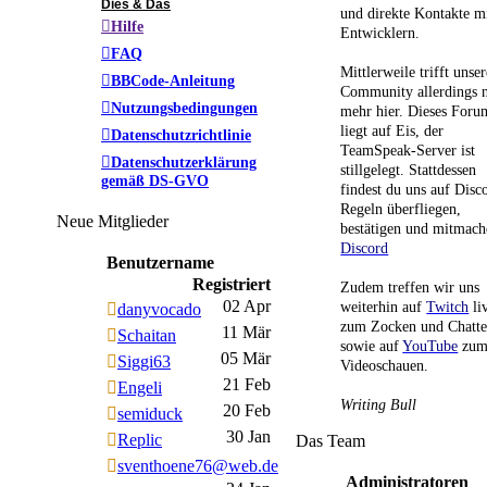
Dies & Das
und direkte Kontakte m
Hilfe
Entwicklern.
FAQ
Mittlerweile trifft unser
BBCode-Anleitung
Community allerdings n
Nutzungsbedingungen
mehr hier. Dieses Foru
liegt auf Eis, der
Datenschutzrichtlinie
TeamSpeak-Server ist
Datenschutzerklärung
stillgelegt. Stattdessen
gemäß DS-GVO
findest du uns auf Disc
Regeln überfliegen,
Neue Mitglieder
bestätigen und mitmach
Discord
Benutzername
Registriert
Zudem treffen wir uns
02 Apr
weiterhin auf
Twitch
li
danyvocado
zum Zocken und Chatt
11 Mär
Schaitan
sowie auf
YouTube
zu
05 Mär
Siggi63
Videoschauen.
21 Feb
Engeli
Writing Bull
20 Feb
semiduck
30 Jan
Replic
Das Team
sventhoene76@web.de
Administratoren