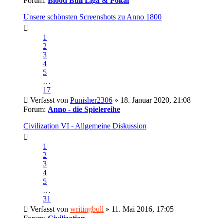
Forum:
Blood Bull Liga & Pokal
Unsere schönsten Screenshots zu Anno 1800
1
2
3
4
5
…
17
Verfasst von
Punisher2306
» 18. Januar 2020, 21:08
Forum:
Anno - die Spielereihe
Civilization VI - Allgemeine Diskussion
1
2
3
4
5
…
31
Verfasst von
writingbull
» 11. Mai 2016, 17:05