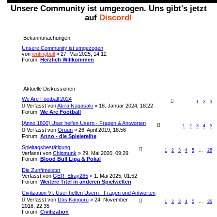
Unsere Community ist umgezogen. Uns gibt's jetzt
auf
Discord!
Bekanntmachungen
Unsere Community ist umgezogen
von
writingbull
» 27. Mai 2025, 14:12
Forum:
Herzlich Willkommen
Aktuelle Diskussionen
We Are Football 2024
1
2
3
Verfasst von
Akira Nagasaki
» 18. Januar 2024, 18:22
Forum:
We Are Football
[Anno 1800] User helfen Usern - Fragen & Antworten
1
2
3
4
5
Verfasst von
Oruun
» 26. April 2019, 18:56
Forum:
Anno - die Spielereihe
Spieltagsbestätigung
1
2
3
4
5
…
26
Verfasst von
Chipmunk
» 29. Mai 2020, 09:29
Forum:
Blood Bull Liga & Pokal
Die Zunftmeister
Verfasst von
GER_Elray285
» 1. Mai 2025, 01:52
Forum:
Weitere Titel in anderen Spielwelten
Civilization VI: User helfen Usern - Fragen und Antworten
Verfasst von
Das Känguru
» 24. November
1
2
3
4
5
…
35
2018, 22:35
Forum:
Civilization