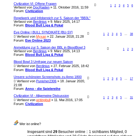
Civilization VI: Offene Fragen
1
2
3
4
5
6
Verfasst von
DocRaiden
» 11. Oktober 2016, 11:59
Forum:
Civilization
Regelwerk und Infobereich zur 5. Saison der "BB3L"
Verfasst von
Berdinius
» 9. März 2025, 14:17
Forum:
Blood Bull Liga & Pokal
Eve Online | BULL SYNDIKATE [BU-SY]
1
2
3
4
5
…
38
Verfasst von
Myxan
» 22. Januar 2018, 21:28
Forum:
Eve Online 2023
Anmeldung zur 5. Saison der BBL in BloodBowl 3
1
2
3
Verfasst von
Berdinius
» 9. März 2025, 14:13
Forum:
Blood Bull Liga & Pokal
Blood Bowl 3 Umfrage zur neuen Saison
Verfasst von
Berdinius
» 27. Februar 2025, 18:42
Forum:
Blood Bull Liga & Pokal
Unsere schönsten Screenshots zu Anno 1800
1
2
3
4
5
…
17
Verfasst von
Punisher2306
» 18. Januar 2020,
21:08
Forum:
Anno - die Spielereihe
Civilization VI - Allgemeine Diskussion
1
2
3
4
5
…
31
Verfasst von
writingbull
» 11. Mai 2016, 17:05
Forum:
Civilization
Wer ist online?
Insgesamt sind
29
Besucher online :: 1 sichtbares Mitglied, 0