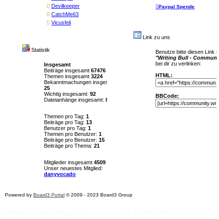
(46)
Devilkeeper
Paypal Spende
(63)
CatchMe63
(44)
Vicusfeli
Link zu uns
Statistik
Benutze bitte diesen Link 
"Writing Bull - Communi
bei dir zu verlinken:
Insgesamt
Beiträge insgesamt
67476
HTML:
Themen insgesamt
3224
Bekanntmachungen insgesamt:
25
Wichtig insgesamt:
92
BBCode:
Dateianhänge insgesamt:
8022
Themen pro Tag:
1
Beiträge pro Tag:
13
Benutzer pro Tag:
1
Themen pro Benutzer:
1
Beiträge pro Benutzer:
15
Beiträge pro Thema:
21
Mitglieder insgesamt
4509
Unser neuestes Mitglied:
danyvocado
Powered by
Board3 Portal
© 2009 - 2023 Board3 Group
Portal
Foren-Übersicht
Alle Zeiten sind
UTC+02:00