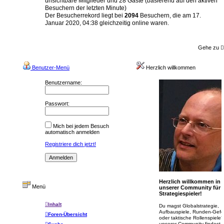
unsichtbare Mitglieder und 28 Gäste (basierend auf den aktiven
Besuchern der letzten Minute)
Der Besucherrekord liegt bei
2094
Besuchern, die am 17.
Januar 2020, 04:38 gleichzeitig online waren.
Gehe zu
Benutzer-Menü
Herzlich willkommen
Benutzername:
Passwort:
Mich bei jedem Besuch
automatisch anmelden
Registriere dich jetzt!
Herzlich willkommen in
Menü
unserer Community für
Strategiespieler!
Inhalt
Du magst Globalstrategie,
Aufbauspiele, Runden-Gefe
Foren-Übersicht
oder taktische Rollenspiele?
unserer Community findest 