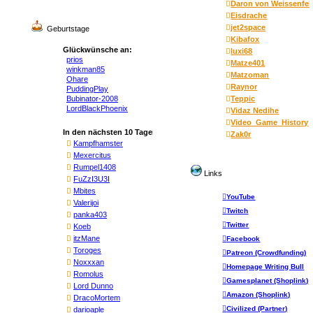
Daron von Weissenfel
Eisdrache
jet2space
Geburtstage
Kibafox
Glückwünsche an:
luxi68
prios
(40)
Matze401
winkman85
(41)
Matzoman
Ohare
(43)
Raynor
PuddingPlay
(24)
Bubinator-2008
(18)
Teppic
LordBlackPhoenix
(29)
Vidaz Nedihe
Video_Game_History
In den nächsten 10 Tagen
Zak0r
(41)
Kampfhamster
(33)
Mexercitus
(35)
Rumpel1408
Links
(26)
FuZzI3U3I
(26)
Mbites
YouTube
(49)
Valerijoi
Twitch
(32)
panka403
(33)
Twitter
Koeb
(24)
itzMane
Facebook
(51)
Toroges
Patreon (Crowdfunding)
(43)
Noxxxan
Homepage Writing Bull
(59)
Romolus
Gamesplanet (Shoplink)
(40)
Lord Dunno
Amazon (Shoplink)
(32)
DracoMortem
(28)
Civilized (Partner)
darioaple