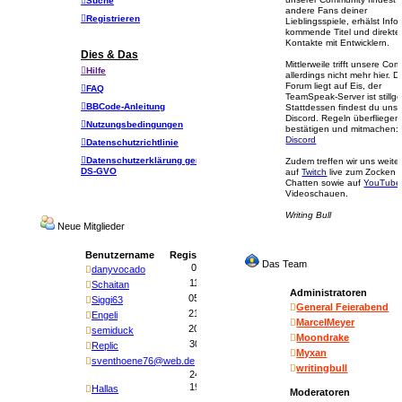
Suche
andere Fans deiner
Registrieren
Lieblingsspiele, erhälst Info
kommende Titel und direkte
Kontakte mit Entwicklern.
Dies & Das
Mittlerweile trifft unsere Co
Hilfe
allerdings nicht mehr hier. D
Forum liegt auf Eis, der
FAQ
TeamSpeak-Server ist stillge
BBCode-Anleitung
Stattdessen findest du uns 
Discord. Regeln überfliegen
Nutzungsbedingungen
bestätigen und mitmachen:
Discord
Datenschutzrichtlinie
Datenschutzerklärung gemäß
Zudem treffen wir uns weite
DS-GVO
auf
Twitch
live zum Zocken 
Chatten sowie auf
YouTube
Videoschauen.
Writing Bull
Neue Mitglieder
Benutzername
Registriert
Das Team
02 Apr
danyvocado
11 Mär
Schaitan
Administratoren
05 Mär
Siggi63
General Feierabend
21 Feb
Engeli
MarcelMeyer
20 Feb
semiduck
Moondrake
30 Jan
Replic
Myxan
sventhoene76@web.de
writingbull
24 Jan
19 Jan
Hallas
Moderatoren