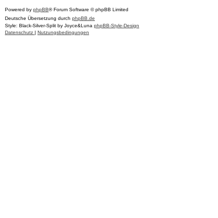
Powered by
phpBB
® Forum Software © phpBB Limited
Deutsche Übersetzung durch
phpBB.de
Style: Black-Silver-Split by Joyce&Luna
phpBB-Style-Design
Datenschutz
|
Nutzungsbedingungen