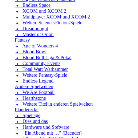
↳ Endless Space
↳ XCOM und XCOM 2
↳ Multiplayer XCOM und XCOM 2
↳ Weitere Science-Fiction-Spiele
↳ Dreadnought
↳ Master of Orion
Fantasy
↳ Age of Wonders 4
↳ Blood Bowl
↳ Blood Bull Liga & Pokal
↳ Community-Events
↳ Total War: Warhammer
↳ Weitere Fantasy-Spiele
↳ Endless Legend
Andere Spielwelten
↳ We Are Football
↳ Hearthstone
↳ Weitere Titel in anderen Spielwelten
Plauderecke
↳ Spieltage
↳ Dies und das
↳ Hardware und Software
↳ "Ein Abend mit …" [Beendet]