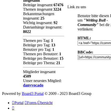
Insgesamt
Beiträge insgesamt
67476
Link zu uns
Themen insgesamt
3224
Bekanntmachungen
Benutze bitte diesen
insgesamt:
25
um
"Writing Bull -
Wichtig insgesamt:
92
Community"
bei dir
Dateianhänge insgesamt:
verlinken:
8022
HTML:
Themen pro Tag:
1
Beiträge pro Tag:
13
Benutzer pro Tag:
1
BBCode:
Themen pro Benutzer:
1
Beiträge pro Benutzer:
15
Beiträge pro Thema:
21
Mitglieder insgesamt
4509
Unser neuestes Mitglied:
danyvocado
Powered by
Board3 Portal
© 2009 - 2023 Board3 Group
Portal
Foren-Übersicht