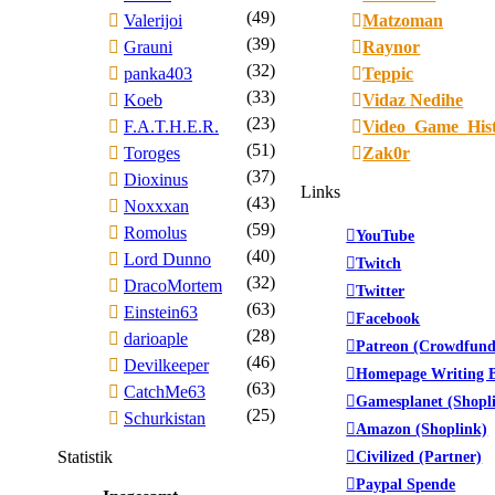
(49)
Valerijoi
Matzoman
(39)
Grauni
Raynor
(32)
panka403
Teppic
(33)
Koeb
Vidaz Nedihe
(23)
F.A.T.H.E.R.
Video_Game_His
(51)
Toroges
Zak0r
(37)
Dioxinus
Links
(43)
Noxxxan
(59)
Romolus
YouTube
(40)
Lord Dunno
Twitch
(32)
DracoMortem
Twitter
(63)
Einstein63
Facebook
(28)
darioaple
Patreon (Crowdfund
(46)
Devilkeeper
Homepage Writing B
(63)
CatchMe63
Gamesplanet (Shopl
(25)
Schurkistan
Amazon (Shoplink)
Statistik
Civilized (Partner)
Paypal Spende