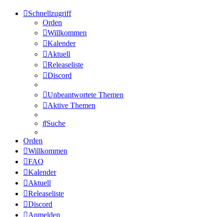
Schnellzugriff
Orden
Willkommen
Kalender
Aktuell
Releaseliste
Discord
Unbeantwortete Themen
Aktive Themen
Suche
Orden
Willkommen
FAQ
Kalender
Aktuell
Releaseliste
Discord
Anmelden