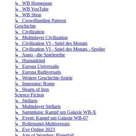
↳ WB Homepage
↳ WB YouTube
↳ WB Shop
↳ Crowdfunding Patreon
Geschichte
↳ Civilization
↳ Multiplayer Civilization
↳ Civilization VI - Spiel des Monats
↳ Civilization VI - Spiel des Monats - Spoiler
↳ Anno - die Spielereihe
↳ Humankind
↳ Europa Universalis
↳ Europa Bulliversalis
↳ Weitere Geschichte-Spiele
↳ Imperator: Rome
↳ Hearts of Iron
Science Fiction
↳ Stellaris
↳ Multiplayer Stellaris
↳ Sammlung: Kampf um Galaxie WB-X
↳ Event: Kampf um Galaxie WB-07
↳ Rollenspiel-Multiversum
↳ Eve Online 2023
↳ Age of Wonders: Planetfall