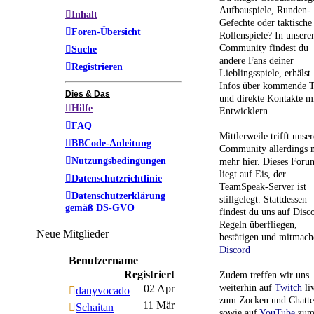
Aufbauspiele, Runden-
Inhalt
Gefechte oder taktische
Foren-Übersicht
Rollenspiele? In unsere
Community findest du
Suche
andere Fans deiner
Registrieren
Lieblingsspiele, erhälst
Infos über kommende T
Dies & Das
und direkte Kontakte m
Hilfe
Entwicklern.
FAQ
Mittlerweile trifft unser
BBCode-Anleitung
Community allerdings n
Nutzungsbedingungen
mehr hier. Dieses Foru
liegt auf Eis, der
Datenschutzrichtlinie
TeamSpeak-Server ist
Datenschutzerklärung
stillgelegt. Stattdessen
gemäß DS-GVO
findest du uns auf Disc
Regeln überfliegen,
Neue Mitglieder
bestätigen und mitmach
Discord
Benutzername
Registriert
Zudem treffen wir uns
weiterhin auf
Twitch
li
02 Apr
danyvocado
zum Zocken und Chatt
11 Mär
Schaitan
sowie auf
YouTube
zu