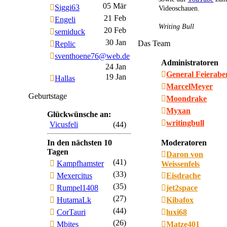
05 Mär
Siggi63
Videoschauen.
21 Feb
Engeli
Writing Bull
20 Feb
semiduck
30 Jan
Das Team
Replic
sventhoene76@web.de
Administratoren
24 Jan
General Feierab
19 Jan
Hallas
MarcelMeyer
Geburtstage
Moondrake
Myxan
Glückwünsche an:
writingbull
Vicusfeli
(44)
In den nächsten 10
Moderatoren
Tagen
Daron von
(41)
Kampfhamster
Weissenfels
(33)
Mexercitus
Eisdrache
(35)
Rumpel1408
jet2space
(27)
HutamaLk
Kibafox
(44)
CorTauri
luxi68
(26)
Mbites
Matze401