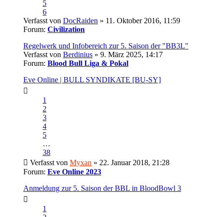
5
6
Verfasst von
DocRaiden
» 11. Oktober 2016, 11:59
Forum:
Civilization
Regelwerk und Infobereich zur 5. Saison der "BB3L"
Verfasst von
Berdinius
» 9. März 2025, 14:17
Forum:
Blood Bull Liga & Pokal
Eve Online | BULL SYNDIKATE [BU-SY]
1
2
3
4
5
…
38
Verfasst von
Myxan
» 22. Januar 2018, 21:28
Forum:
Eve Online 2023
Anmeldung zur 5. Saison der BBL in BloodBowl 3
1