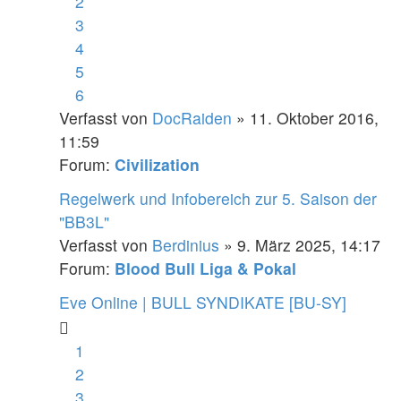
2
3
4
5
6
Verfasst von
DocRaiden
» 11. Oktober 2016,
11:59
Forum:
Civilization
Regelwerk und Infobereich zur 5. Saison der
"BB3L"
Verfasst von
Berdinius
» 9. März 2025, 14:17
Forum:
Blood Bull Liga & Pokal
Eve Online | BULL SYNDIKATE [BU-SY]
1
2
3