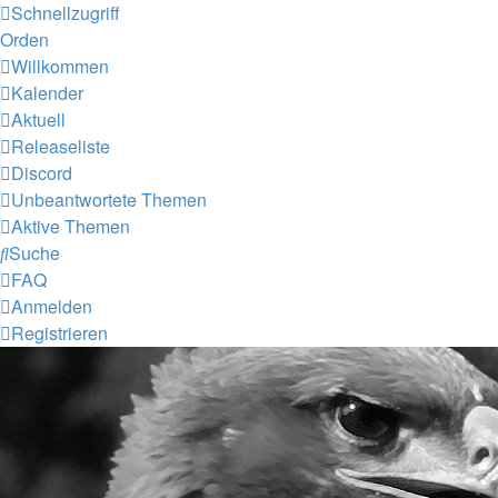
Schnellzugriff
Orden
Willkommen
Kalender
Aktuell
Releaseliste
Discord
Unbeantwortete Themen
Aktive Themen
Suche
FAQ
Anmelden
Registrieren