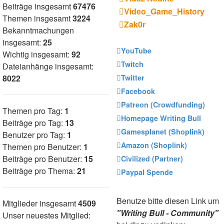
Beiträge insgesamt
67476
Video_Game_History
Themen insgesamt
3224
Zak0r
Bekanntmachungen
insgesamt:
25
YouTube
Wichtig insgesamt:
92
Twitch
Dateianhänge insgesamt:
8022
Twitter
Facebook
Patreon (Crowdfunding)
Themen pro Tag:
1
Homepage Writing Bull
Beiträge pro Tag:
13
Gamesplanet (Shoplink)
Benutzer pro Tag:
1
Amazon (Shoplink)
Themen pro Benutzer:
1
Beiträge pro Benutzer:
15
Civilized (Partner)
Beiträge pro Thema:
21
Paypal Spende
Benutze bitte diesen Link um
Mitglieder insgesamt
4509
"Writing Bull - Community"
Unser neuestes Mitglied: