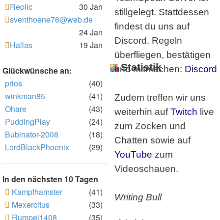
Replic
30 Jan
stillgelegt. Stattdessen
sventhoene76@web.de
findest du uns auf
24 Jan
Discord. Regeln
Hallas
19 Jan
überfliegen, bestätigen
Statistik
und mitmachen:
Discord
Glückwünsche an:
prios
(40)
winkman85
(41)
Zudem treffen wir uns
Ohare
(43)
weiterhin auf
Twitch
live
PuddingPlay
(24)
zum Zocken und
Bubinator-2008
(18)
Chatten sowie auf
LordBlackPhoenix
(29)
YouTube
zum
Videoschauen.
In den nächsten 10 Tagen
Kampfhamster
(41)
Writing Bull
Mexercitus
(33)
Rumpel1408
(35)