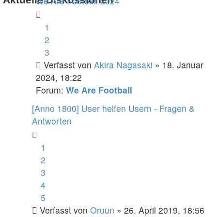
We Are Football 2024
1
2
3
Verfasst von
Akira Nagasaki
» 18. Januar
2024, 18:22
Forum:
We Are Football
[Anno 1800] User helfen Usern - Fragen &
Antworten
1
2
3
4
5
Verfasst von
Oruun
» 26. April 2019, 18:56