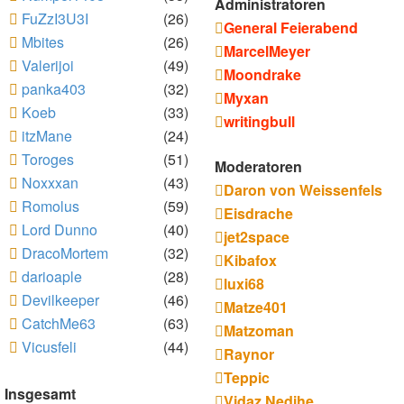
Administratoren
FuZzI3U3I
(26)
General Feierabend
Mbites
(26)
MarcelMeyer
Valerijoi
(49)
Moondrake
panka403
(32)
Myxan
Koeb
(33)
writingbull
itzMane
(24)
Toroges
(51)
Moderatoren
Noxxxan
(43)
Daron von Weissenfels
Romolus
(59)
Eisdrache
Lord Dunno
(40)
jet2space
DracoMortem
(32)
Kibafox
darioaple
(28)
luxi68
Devilkeeper
(46)
Matze401
CatchMe63
(63)
Matzoman
Vicusfeli
(44)
Raynor
Teppic
Insgesamt
Vidaz Nedihe