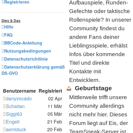
Registrieren
Aufbauspiele, Runden-
Gefechte oder taktische
Rollenspiele? In unserer
Dies & Das
Hilfe
Community findest du
FAQ
andere Fans deiner
BBCode-Anleitung
Lieblingsspiele, erhälst
Nutzungsbedingungen
Infos über kommende
Datenschutzrichtlinie
Titel und direkte
Datenschutzerklärung gemäß
Kontakte mit
DS-GVO
Entwicklern.
Geburtstage
Benutzername
Registriert
Mittlerweile trifft unsere
danyvocado
02 Apr
Schaitan
11 Mär
Community allerdings
Siggi63
05 Mär
nicht mehr hier. Dieses
Engeli
21 Feb
Forum liegt auf Eis, der
semiduck
20 Feb
TeamSpeak-Server ist