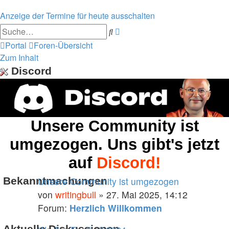
Anzeige der Termine für heute ausschalten
Erweiterte
Suche
Suche
Portal
Foren-Übersicht
Zum Inhalt
Discord
Unsere Community ist
umgezogen. Uns gibt's jetzt
auf
Discord!
Bekanntmachungen
Unsere Community ist umgezogen
von
writingbull
» 27. Mai 2025, 14:12
Forum:
Herzlich Willkommen
Aktuelle Diskussionen