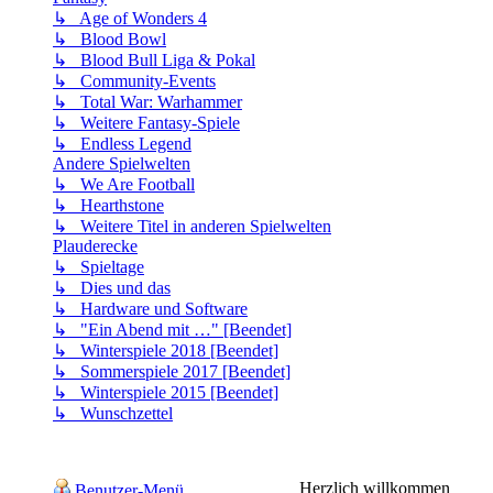
↳ Age of Wonders 4
↳ Blood Bowl
↳ Blood Bull Liga & Pokal
↳ Community-Events
↳ Total War: Warhammer
↳ Weitere Fantasy-Spiele
↳ Endless Legend
Andere Spielwelten
↳ We Are Football
↳ Hearthstone
↳ Weitere Titel in anderen Spielwelten
Plauderecke
↳ Spieltage
↳ Dies und das
↳ Hardware und Software
↳ "Ein Abend mit …" [Beendet]
↳ Winterspiele 2018 [Beendet]
↳ Sommerspiele 2017 [Beendet]
↳ Winterspiele 2015 [Beendet]
↳ Wunschzettel
Herzlich willkommen
Benutzer-Menü