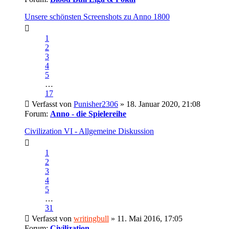
Unsere schönsten Screenshots zu Anno 1800
1
2
3
4
5
…
17
Verfasst von
Punisher2306
» 18. Januar 2020, 21:08
Forum:
Anno - die Spielereihe
Civilization VI - Allgemeine Diskussion
1
2
3
4
5
…
31
Verfasst von
writingbull
» 11. Mai 2016, 17:05
Forum:
Civilization