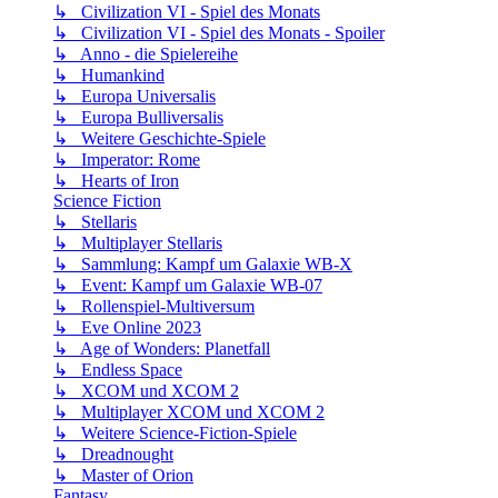
↳ Civilization VI - Spiel des Monats
↳ Civilization VI - Spiel des Monats - Spoiler
↳ Anno - die Spielereihe
↳ Humankind
↳ Europa Universalis
↳ Europa Bulliversalis
↳ Weitere Geschichte-Spiele
↳ Imperator: Rome
↳ Hearts of Iron
Science Fiction
↳ Stellaris
↳ Multiplayer Stellaris
↳ Sammlung: Kampf um Galaxie WB-X
↳ Event: Kampf um Galaxie WB-07
↳ Rollenspiel-Multiversum
↳ Eve Online 2023
↳ Age of Wonders: Planetfall
↳ Endless Space
↳ XCOM und XCOM 2
↳ Multiplayer XCOM und XCOM 2
↳ Weitere Science-Fiction-Spiele
↳ Dreadnought
↳ Master of Orion
Fantasy