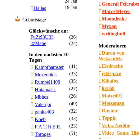
24 Jan
General Feierab
19 Jan
Hallas
MarcelMeyer
Moondrake
Geburtstage
Myxan
Glückwünsche an:
writingbull
FuZzI3U3I
(26)
itzMane
(24)
Moderatoren
Daron von
In den nächsten 10
Weissenfels
Tagen
Eisdrache
(41)
Kampfhamster
jet2space
(33)
Mexercitus
Kibafox
(35)
Rumpel1408
luxi68
(27)
HutamaLk
Matze401
(26)
Mbites
Matzoman
(49)
Valerijoi
Raynor
(32)
panka403
Teppic
(33)
Koeb
Vidaz Nedihe
(23)
F.A.T.H.E.R.
Video_Game_His
(51)
Toroges