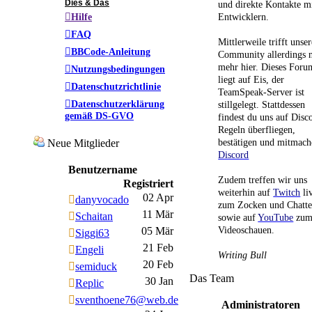
Dies & Das
und direkte Kontakte m
Hilfe
Entwicklern.
FAQ
Mittlerweile trifft unser
BBCode-Anleitung
Community allerdings n
mehr hier. Dieses Foru
Nutzungsbedingungen
liegt auf Eis, der
Datenschutzrichtlinie
TeamSpeak-Server ist
Datenschutzerklärung
stillgelegt. Stattdessen
gemäß DS-GVO
findest du uns auf Disc
Regeln überfliegen,
bestätigen und mitmach
Neue Mitglieder
Discord
Benutzername
Zudem treffen wir uns
Registriert
weiterhin auf
Twitch
li
02 Apr
danyvocado
zum Zocken und Chatt
11 Mär
Schaitan
sowie auf
YouTube
zu
Videoschauen.
05 Mär
Siggi63
21 Feb
Engeli
Writing Bull
20 Feb
semiduck
Das Team
30 Jan
Replic
sventhoene76@web.de
Administratoren