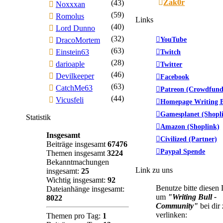
Zak0r
(43)
Noxxxan
(59)
Romolus
Links
(40)
Lord Dunno
(32)
YouTube
DracoMortem
(63)
Einstein63
Twitch
(28)
darioaple
Twitter
(46)
Devilkeeper
Facebook
(63)
CatchMe63
Patreon (Crowdfund
(44)
Vicusfeli
Homepage Writing B
Gamesplanet (Shopl
Statistik
Amazon (Shoplink)
Insgesamt
Civilized (Partner)
Beiträge insgesamt
67476
Paypal Spende
Themen insgesamt
3224
Bekanntmachungen
Link zu uns
insgesamt:
25
Wichtig insgesamt:
92
Benutze bitte diesen
Dateianhänge insgesamt:
um
"Writing Bull -
8022
Community"
bei dir
verlinken:
Themen pro Tag:
1