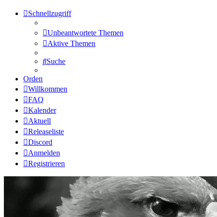
Schnellzugriff
Unbeantwortete Themen
Aktive Themen
Suche
Orden
Willkommen
FAQ
Kalender
Aktuell
Releaseliste
Discord
Anmelden
Registrieren