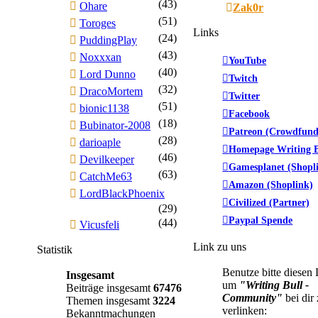
(43)
Ohare
Zak0r
(51)
Toroges
Links
(24)
PuddingPlay
(43)
Noxxxan
YouTube
(40)
Lord Dunno
Twitch
(32)
DracoMortem
Twitter
(51)
bionic1138
Facebook
(18)
Bubinator-2008
Patreon (Crowdfund
(28)
darioaple
Homepage Writing B
(46)
Devilkeeper
Gamesplanet (Shopl
(63)
CatchMe63
Amazon (Shoplink)
LordBlackPhoenix
Civilized (Partner)
(29)
Paypal Spende
(44)
Vicusfeli
Link zu uns
Statistik
Benutze bitte diesen
Insgesamt
um
"Writing Bull -
Beiträge insgesamt
67476
Community"
bei dir
Themen insgesamt
3224
verlinken:
Bekanntmachungen