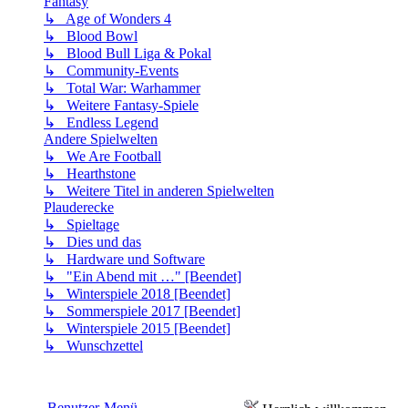
Fantasy
↳ Age of Wonders 4
↳ Blood Bowl
↳ Blood Bull Liga & Pokal
↳ Community-Events
↳ Total War: Warhammer
↳ Weitere Fantasy-Spiele
↳ Endless Legend
Andere Spielwelten
↳ We Are Football
↳ Hearthstone
↳ Weitere Titel in anderen Spielwelten
Plauderecke
↳ Spieltage
↳ Dies und das
↳ Hardware und Software
↳ "Ein Abend mit …" [Beendet]
↳ Winterspiele 2018 [Beendet]
↳ Sommerspiele 2017 [Beendet]
↳ Winterspiele 2015 [Beendet]
↳ Wunschzettel
Benutzer-Menü