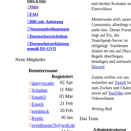
Dies & Das
und direkte Kontakte m
Hilfe
Entwicklern.
FAQ
Mittlerweile trifft unser
BBCode-Anleitung
Community allerdings n
Nutzungsbedingungen
mehr hier. Dieses Foru
liegt auf Eis, der
Datenschutzrichtlinie
TeamSpeak-Server ist
Datenschutzerklärung
stillgelegt. Stattdessen
gemäß DS-GVO
findest du uns auf Disc
Regeln überfliegen,
Neue Mitglieder
bestätigen und mitmach
Discord
Benutzername
Registriert
Zudem treffen wir uns
02 Apr
weiterhin auf
Twitch
li
danyvocado
zum Zocken und Chatt
11 Mär
Schaitan
sowie auf
YouTube
zu
05 Mär
Siggi63
Videoschauen.
21 Feb
Engeli
Writing Bull
20 Feb
semiduck
30 Jan
Replic
Das Team
sventhoene76@web.de
Administratoren