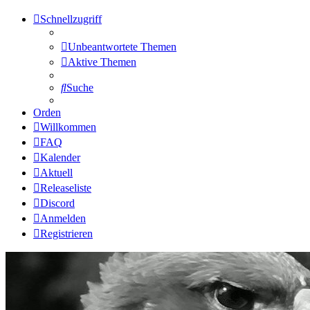
Schnellzugriff
Unbeantwortete Themen
Aktive Themen
Suche
Orden
Willkommen
FAQ
Kalender
Aktuell
Releaseliste
Discord
Anmelden
Registrieren