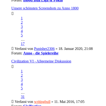
Forum:
Blood Bull Liga & Pokal
Unsere schönsten Screenshots zu Anno 1800
1
2
3
4
5
…
17
Verfasst von
Punisher2306
» 18. Januar 2020, 21:08
Forum:
Anno - die Spielereihe
Civilization VI - Allgemeine Diskussion
1
2
3
4
5
…
31
Verfasst von
writingbull
» 11. Mai 2016, 17:05