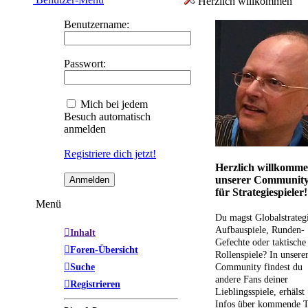
Herzlich willkommen
Benutzername:
Passwort:
Mich bei jedem
Besuch automatisch
anmelden
Registriere dich jetzt!
Herzlich willkomme
unserer Communit
für Strategiespieler!
Menü
Du magst Globalstrateg
Aufbauspiele, Runden-
Inhalt
Gefechte oder taktische
Foren-Übersicht
Rollenspiele? In unsere
Suche
Community findest du
andere Fans deiner
Registrieren
Lieblingsspiele, erhälst
Infos über kommende T