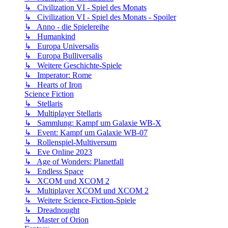
↳ Civilization VI - Spiel des Monats
↳ Civilization VI - Spiel des Monats - Spoiler
↳ Anno - die Spielereihe
↳ Humankind
↳ Europa Universalis
↳ Europa Bulliversalis
↳ Weitere Geschichte-Spiele
↳ Imperator: Rome
↳ Hearts of Iron
Science Fiction
↳ Stellaris
↳ Multiplayer Stellaris
↳ Sammlung: Kampf um Galaxie WB-X
↳ Event: Kampf um Galaxie WB-07
↳ Rollenspiel-Multiversum
↳ Eve Online 2023
↳ Age of Wonders: Planetfall
↳ Endless Space
↳ XCOM und XCOM 2
↳ Multiplayer XCOM und XCOM 2
↳ Weitere Science-Fiction-Spiele
↳ Dreadnought
↳ Master of Orion