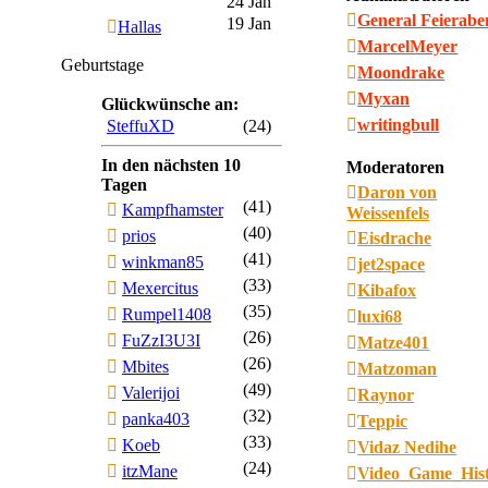
24 Jan
General Feierab
19 Jan
Hallas
MarcelMeyer
Geburtstage
Moondrake
Myxan
Glückwünsche an:
writingbull
SteffuXD
(24)
In den nächsten 10
Moderatoren
Tagen
Daron von
(41)
Kampfhamster
Weissenfels
(40)
prios
Eisdrache
(41)
winkman85
jet2space
(33)
Mexercitus
Kibafox
(35)
Rumpel1408
luxi68
(26)
FuZzI3U3I
Matze401
(26)
Mbites
Matzoman
(49)
Valerijoi
Raynor
(32)
panka403
Teppic
(33)
Koeb
Vidaz Nedihe
(24)
itzMane
Video_Game_His