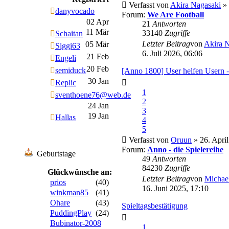
Verfasst von
Akira Nagasaki
» 
danyvocado
Forum:
We Are Football
02 Apr
21
Antworten
11 Mär
33140
Zugriffe
Schaitan
Letzter Beitrag
von
Akira 
05 Mär
Siggi63
6. Juli 2026, 06:06
21 Feb
Engeli
20 Feb
semiduck
[Anno 1800] User helfen Usern 
30 Jan
Replic
1
sventhoene76@web.de
2
24 Jan
3
19 Jan
Hallas
4
5
Verfasst von
Oruun
» 26. April
Forum:
Anno - die Spielereihe
Geburtstage
49
Antworten
84230
Zugriffe
Glückwünsche an:
Letzter Beitrag
von
Michae
prios
(40)
16. Juni 2025, 17:10
winkman85
(41)
Ohare
(43)
Spieltagsbestätigung
PuddingPlay
(24)
Bubinator-2008
1