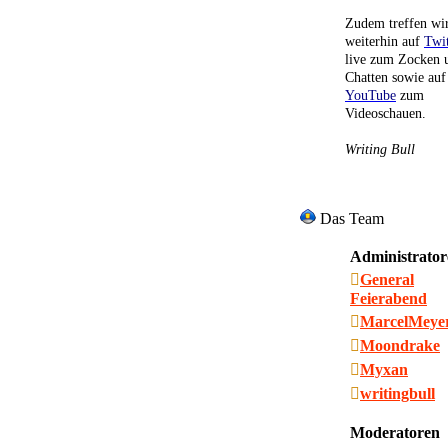
Zudem treffen wi
weiterhin auf
Twi
live zum Zocken 
Chatten sowie auf
YouTube
zum
Videoschauen.
Writing Bull
Das Team
Administrator
General
Feierabend
MarcelMeye
Moondrake
Myxan
writingbull
Moderatoren