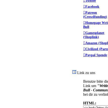
Twitter
Facebook
Patreon
(Crowdfunding)
Homepage Wri
Bull
Gamesplanet
(Shoplink)
Amazon (Shopl
Civilized (Part
Paypal Spende
Link zu uns
Benutze bitte di
Link um
"Writi
Bull - Commun
bei dir zu verlin
HTML: