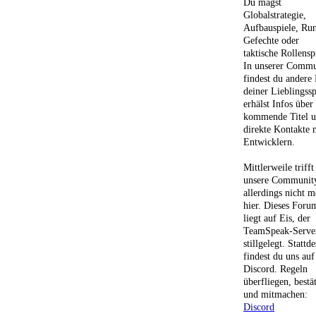
Du magst
Globalstrategie,
Aufbauspiele, Ru
Gefechte oder
taktische Rollensp
In unserer Commu
findest du andere
deiner Lieblingssp
erhälst Infos über
kommende Titel 
direkte Kontakte 
Entwicklern.
Mittlerweile trifft
unsere Communit
allerdings nicht m
hier. Dieses Foru
liegt auf Eis, der
TeamSpeak-Server
stillgelegt. Stattd
findest du uns auf
Discord. Regeln
überfliegen, bestä
und mitmachen:
Discord