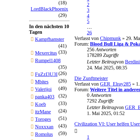
(18)
2
LordBlackPhoenix
3
(29)
4
5
In den nächsten 10
…
Tagen
26
Verfasst von
Chipmunk
» 29. Ma
Kampfhamster
Forum:
Blood Bull Liga & Poka
(41)
256
Antworten
(33)
Mexercitus
178289
Zugriffe
Rumpel1408
Letzter Beitrag
von
Berdini
(35)
24. Mai 2025, 08:35
(26)
FuZzI3U3I
Die Zunftmeister
(26)
Mbites
Verfasst von
GER_Elray285
» 1.
(49)
Valerijoi
Forum:
Weitere Titel in andere
0
Antworten
(32)
panka403
7292
Zugriffe
(33)
Koeb
Letzter Beitrag
von
GER_E
(24)
itzMane
1. Mai 2025, 01:52
(51)
Toroges
Civilization VI: User helfen Use
(43)
Noxxxan
(59)
Romolus
1