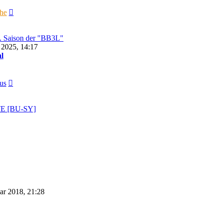
Neuester
che
Beitrag
5. Saison der "BB3L"
 2025, 14:17
l
Neuester
us
Beitrag
TE [BU-SY]
ar 2018, 21:28