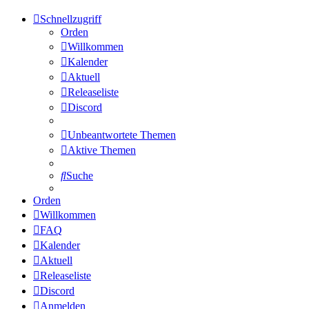
Schnellzugriff
Orden
Willkommen
Kalender
Aktuell
Releaseliste
Discord
Unbeantwortete Themen
Aktive Themen
Suche
Orden
Willkommen
FAQ
Kalender
Aktuell
Releaseliste
Discord
Anmelden