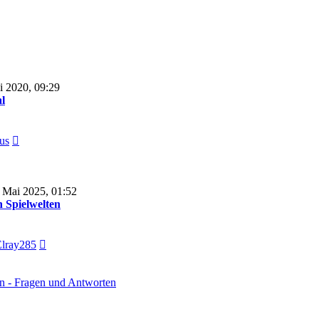
i 2020, 09:29
l
Neuester
us
Beitrag
 Mai 2025, 01:52
n Spielwelten
Neuester
lray285
Beitrag
rn - Fragen und Antworten