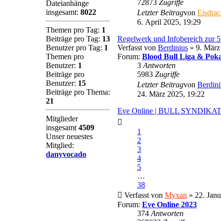
72873
Zugriffe
Dateianhänge
insgesamt:
8022
Letzter Beitrag
von
Eisdra
6. April 2025, 19:29
Themen pro Tag:
1
Beiträge pro Tag:
13
Regelwerk und Infobereich zur 
Benutzer pro Tag:
1
Verfasst von
Berdinius
» 9. März
Themen pro
Forum:
Blood Bull Liga & Poka
Benutzer:
1
3
Antworten
Beiträge pro
5983
Zugriffe
Benutzer:
15
Letzter Beitrag
von
Berdini
Beiträge pro Thema:
24. März 2025, 19:22
21
Eve Online | BULL SYNDIKA
Mitglieder
insgesamt
4509
1
Unser neuestes
2
Mitglied:
3
danyvocado
4
5
…
38
Verfasst von
Myxan
» 22. Janu
Forum:
Eve Online 2023
374
Antworten