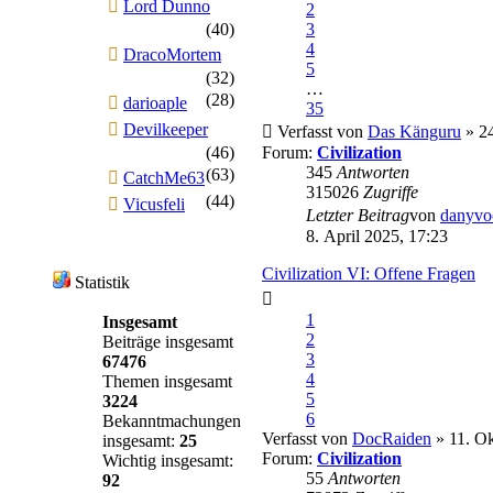
Lord Dunno
2
(40)
3
4
DracoMortem
5
(32)
…
(28)
darioaple
35
Devilkeeper
Verfasst von
Das Känguru
» 24
(46)
Forum:
Civilization
345
Antworten
(63)
CatchMe63
315026
Zugriffe
(44)
Vicusfeli
Letzter Beitrag
von
danyvo
8. April 2025, 17:23
Civilization VI: Offene Fragen
Statistik
1
Insgesamt
2
Beiträge insgesamt
3
67476
4
Themen insgesamt
5
3224
6
Bekanntmachungen
Verfasst von
DocRaiden
» 11. Ok
insgesamt:
25
Forum:
Civilization
Wichtig insgesamt:
55
Antworten
92