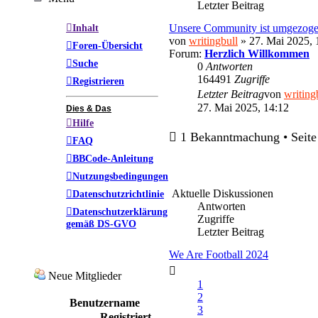
Letzter Beitrag
Inhalt
Unsere Community ist umgezog
von
writingbull
» 27. Mai 2025, 
Foren-Übersicht
Forum:
Herzlich Willkommen
Suche
0
Antworten
164491
Zugriffe
Registrieren
Letzter Beitrag
von
writing
27. Mai 2025, 14:12
Dies & Das
Hilfe
1 Bekanntmachung • Seit
FAQ
BBCode-Anleitung
Nutzungsbedingungen
Aktuelle Diskussionen
Datenschutzrichtlinie
Antworten
Datenschutzerklärung
Zugriffe
gemäß DS-GVO
Letzter Beitrag
We Are Football 2024
Neue Mitglieder
1
2
Benutzername
3
Registriert