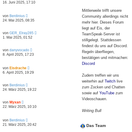
e
16. Juni 2025, 17:10
e
u
r
e
Mittlerweile trifft unsere
B
s
N
von
Berdinius
Community allerdings nicht
e
t
e
24. Mai 2025, 08:35
i
e
mehr hier. Dieses Forum
u
t
r
e
liegt auf Eis, der
r
B
s
N
a
von
GER_Elray285
TeamSpeak-Server ist
e
t
e
g
1. Mai 2025, 01:52
i
stillgelegt. Stattdessen
e
u
t
r
e
findest du uns auf Discord.
r
B
s
N
von
danyvocado
a
Regeln überfliegen,
e
t
e
8. April 2025, 17:23
g
i
e
bestätigen und mitmachen:
u
t
r
e
Discord
r
B
s
N
von
Eisdrache
a
e
t
e
6. April 2025, 19:29
g
i
e
Zudem treffen wir uns
u
t
r
e
weiterhin auf
Twitch
live
r
B
s
N
von
Berdinius
a
e
zum Zocken und Chatten
t
e
24. März 2025, 19:22
g
i
e
u
sowie auf
YouTube
zum
t
r
e
Videoschauen.
r
B
s
N
von
Myxan
a
e
t
e
22. März 2025, 10:10
g
i
e
u
Writing Bull
t
r
e
r
B
s
N
von
Berdinius
a
e
t
e
21. März 2025, 20:42
g
Das Team
i
e
u
t
r
e