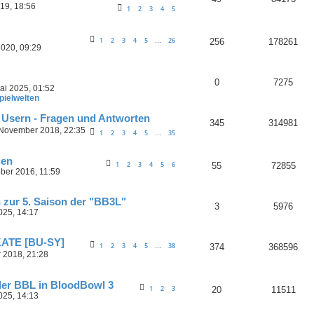
019, 18:56
1
2
3
4
5
1
2
3
4
5
26
256
178261
…
2020, 09:29
0
7275
ai 2025, 01:52
pielwelten
en Usern - Fragen und Antworten
345
314981
 November 2018, 22:35
1
2
3
4
5
35
…
gen
1
2
3
4
5
6
55
72855
ober 2016, 11:59
 zur 5. Saison der "BB3L"
3
5976
025, 14:17
KATE [BU-SY]
1
2
3
4
5
38
374
368596
…
 2018, 21:28
der BBL in BloodBowl 3
1
2
3
20
11511
025, 14:13