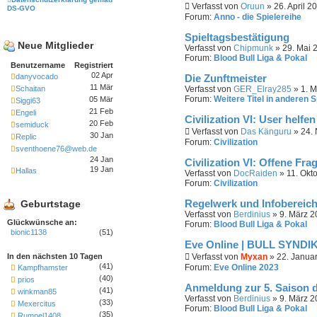
Verfasst von
Oruun
» 26. April 2
DS-GVO
Forum:
Anno - die Spielereihe
Spieltagsbestätigung
Neue Mitglieder
Verfasst von
Chipmunk
» 29. Mai 
Forum:
Blood Bull Liga & Pokal
Benutzername
Registriert
02 Apr
danyvocado
Die Zunftmeister
11 Mär
Schaitan
Verfasst von
GER_Elray285
» 1. M
Forum:
Weitere Titel in anderen S
05 Mär
Siggi63
21 Feb
Engeli
Civilization VI: User helf
20 Feb
semiduck
Verfasst von
Das Känguru
» 24.
30 Jan
Replic
Forum:
Civilization
sventhoene76@web.de
24 Jan
Civilization VI: Offene Fra
19 Jan
Hallas
Verfasst von
DocRaiden
» 11. Okt
Forum:
Civilization
Geburtstage
Regelwerk und Infobereich
Verfasst von
Berdinius
» 9. März 2
Glückwünsche an:
Forum:
Blood Bull Liga & Pokal
bionic1138
(51)
Eve Online | BULL SYNDI
In den nächsten 10 Tagen
Verfasst von
Myxan
» 22. Januar
(41)
Forum:
Eve Online 2023
Kampfhamster
(40)
prios
Anmeldung zur 5. Saison 
(41)
winkman85
Verfasst von
Berdinius
» 9. März 2
(33)
Mexercitus
Forum:
Blood Bull Liga & Pokal
(35)
Rumpel1408