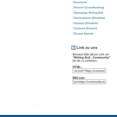
Facebook
Patreon (Crowdfunding)
Homepage Writing Bull
Gamesplanet (Shoplink)
Amazon (Shoplink)
Civilized (Partner)
Paypal Spende
Link zu uns
Benutze bitte diesen Link um
"Writing Bull - Community"
bei dir zu verlinken:
HTML:
BBCode:
essum
Datenschutzerklärung
Alle Cookies löschen
Alle Zeiten sind
UTC+02:0