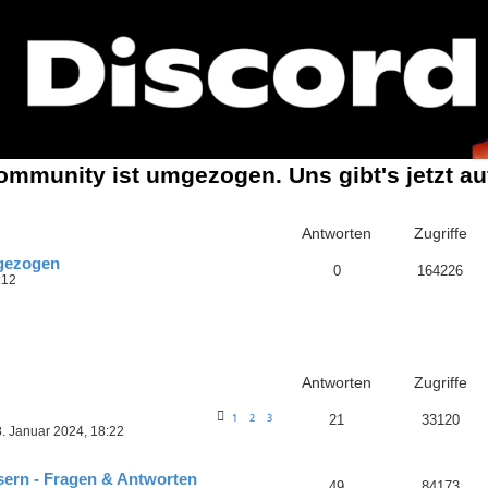
mmunity ist umgezogen. Uns gibt's jetzt a
Antworten
Zugriffe
gezogen
0
164226
:12
Antworten
Zugriffe
1
2
3
21
33120
. Januar 2024, 18:22
sern - Fragen & Antworten
49
84173