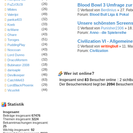
(26)
FuZzI3U3I
Blood Bowl 3 Umfrage zur
(26)
Mbites
Verfasst von
Berdinius
» 27. Feb
(49)
Forum:
Blood Bull Liga & Pokal
Valerijoi
(32)
panka403
Unsere schönsten Screens
(33)
Koeb
Verfasst von
Punisher2306
» 18.
(24)
itzMane
Forum:
Anno - die Spielereihe
(43)
Ohare
(51)
Toroges
Civilization VI - Allgemein
(24)
PuddingPlay
Verfasst von
writingbull
» 11. Ma
(43)
Noxxxan
Forum:
Civilization
(40)
Lord Dunno
(32)
DracoMortem
(18)
Bubinator-2008
(28)
darioaple
Wer ist online?
(46)
Devilkeeper
(63)
Insgesamt sind
83
Besucher online :: 2 sichtb
CatchMe63
Der Besucherrekord liegt bei
2094
Besuchern,
(29)
LordBlackPhoenix
(44)
Vicusfeli
Statistik
Insgesamt
Beiträge insgesamt
67476
Themen insgesamt
3224
Bekanntmachungen insgesamt:
25
Wichtig insgesamt:
92