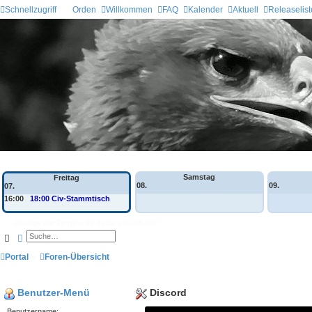
Schnellzugriff
Orden
Willkommen
FAQ
Kalender
Aktuell
Releaselist
Wochen-Übersicht
Samstag
Freitag
08.
09.
07.
16:00
18:00 Civ-Stammtisch
Anzeige der Termine für heute ausschalten
Suche
Erweiterte Suche
Portal
Foren-Übersicht
Benutzer-Menü
Discord
Benutzername: