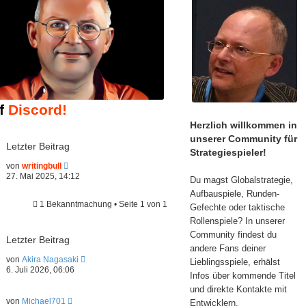
uf
Discord!
Herzlich willkommen in
unserer Community für
Letzter Beitrag
Strategiespieler!
N
von
writingbull
e
27. Mai 2025, 14:12
Du magst Globalstrategie,
u
e
Aufbauspiele, Runden-
s
1 Bekanntmachung • Seite
1
von
1
Gefechte oder taktische
t
Rollenspiele? In unserer
e
r
Community findest du
Letzter Beitrag
B
andere Fans deiner
e
N
von
Akira Nagasaki
i
Lieblingsspiele, erhälst
e
t
6. Juli 2026, 06:06
Infos über kommende Titel
u
r
e
a
und direkte Kontakte mit
s
g
N
von
Michael701
Entwicklern.
t