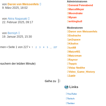
r
Administratoren
B
s
N
von
Daron von Weissenfels
a
e
General Feierabend
t
e
9. März 2025, 18:02
g
i
MarcelMeyer
e
u
t
r
Moondrake
e
r
B
s
Myxan
N
a
von
Akira Nagasaki
e
t
e
writingbull
g
22. Februar 2025, 09:17
i
e
u
t
r
Moderatoren
e
r
B
s
Daron von Weissenfels
N
a
von
Berniyh
e
t
Eisdrache
e
g
19. Januar 2025, 15:30
i
e
u
jet2space
t
r
e
r
Kibafox
B
s
a
men • Seite
1
von
227
•
1
2
3
4
5
227
luxi68
e
…
t
g
i
Matze401
e
t
r
Matzoman
r
B
Raynor
a
e
esuchern der letzten Minute)
Teppic
g
i
Vidaz Nedihe
t
Video_Game_History
r
a
Zak0r
g
Gehe zu
Links
YouTube
Twitch
Twitter