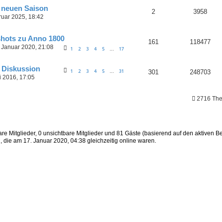
 neuen Saison
2
3958
ruar 2025, 18:42
hots zu Anno 1800
161
118477
 Januar 2020, 21:08
1
2
3
4
5
17
…
e Diskussion
1
2
3
4
5
31
301
248703
…
i 2016, 17:05
2716 The
are Mitglieder, 0 unsichtbare Mitglieder und 81 Gäste (basierend auf den aktiven B
 die am 17. Januar 2020, 04:38 gleichzeitig online waren.