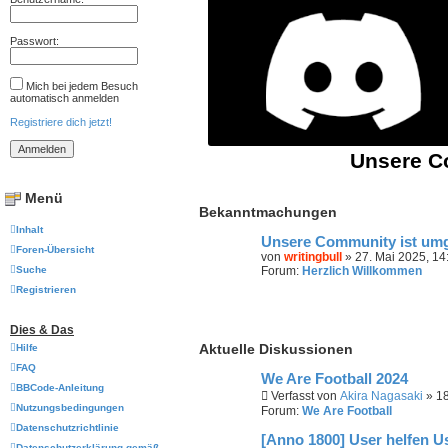
Passwort:
Mich bei jedem Besuch
automatisch anmelden
Registriere dich jetzt!
Unsere Co
Menü
Bekanntmachungen
Inhalt
Unsere Community ist um
Foren-Übersicht
von
writingbull
» 27. Mai 2025, 14
Suche
Forum:
Herzlich Willkommen
Registrieren
Dies & Das
Aktuelle Diskussionen
Hilfe
FAQ
We Are Football 2024
BBCode-Anleitung
Verfasst von
Akira Nagasaki
» 18
Nutzungsbedingungen
Forum:
We Are Football
Datenschutzrichtlinie
[Anno 1800] User helfen U
Datenschutzerklärung gemäß