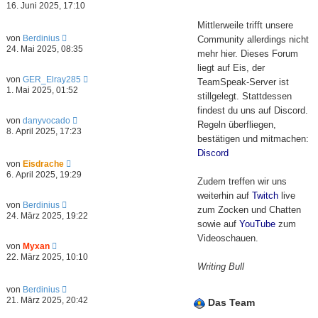
e
16. Juni 2025, 17:10
e
u
r
e
Mittlerweile trifft unsere
B
s
N
von
Berdinius
Community allerdings nicht
e
t
e
24. Mai 2025, 08:35
i
e
mehr hier. Dieses Forum
u
t
r
e
liegt auf Eis, der
r
B
s
N
a
von
GER_Elray285
TeamSpeak-Server ist
e
t
e
g
1. Mai 2025, 01:52
i
stillgelegt. Stattdessen
e
u
t
r
e
findest du uns auf Discord.
r
B
s
N
von
danyvocado
a
Regeln überfliegen,
e
t
e
8. April 2025, 17:23
g
i
e
bestätigen und mitmachen:
u
t
r
e
Discord
r
B
s
N
von
Eisdrache
a
e
t
e
6. April 2025, 19:29
g
i
e
Zudem treffen wir uns
u
t
r
e
weiterhin auf
Twitch
live
r
B
s
N
von
Berdinius
a
e
zum Zocken und Chatten
t
e
24. März 2025, 19:22
g
i
e
u
sowie auf
YouTube
zum
t
r
e
Videoschauen.
r
B
s
N
von
Myxan
a
e
t
e
22. März 2025, 10:10
g
i
e
u
Writing Bull
t
r
e
r
B
s
N
von
Berdinius
a
e
t
e
21. März 2025, 20:42
g
Das Team
i
e
u
t
r
e