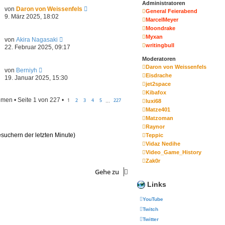
r
Administratoren
B
s
N
von
Daron von Weissenfels
a
e
General Feierabend
t
e
9. März 2025, 18:02
g
i
MarcelMeyer
e
u
t
r
Moondrake
e
r
B
s
Myxan
N
a
von
Akira Nagasaki
e
t
e
writingbull
g
22. Februar 2025, 09:17
i
e
u
t
r
Moderatoren
e
r
B
s
Daron von Weissenfels
N
a
von
Berniyh
e
t
Eisdrache
e
g
19. Januar 2025, 15:30
i
e
u
jet2space
t
r
e
r
Kibafox
B
s
a
men • Seite
1
von
227
•
1
2
3
4
5
227
luxi68
e
…
t
g
i
Matze401
e
t
r
Matzoman
r
B
Raynor
a
e
esuchern der letzten Minute)
Teppic
g
i
Vidaz Nedihe
t
Video_Game_History
r
a
Zak0r
g
Gehe zu
Links
YouTube
Twitch
Twitter