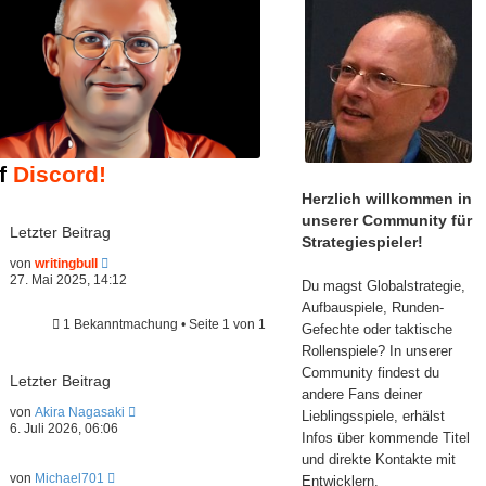
uf
Discord!
Herzlich willkommen in
unserer Community für
Letzter Beitrag
Strategiespieler!
N
von
writingbull
e
27. Mai 2025, 14:12
Du magst Globalstrategie,
u
e
Aufbauspiele, Runden-
s
1 Bekanntmachung • Seite
1
von
1
Gefechte oder taktische
t
Rollenspiele? In unserer
e
r
Community findest du
Letzter Beitrag
B
andere Fans deiner
e
N
von
Akira Nagasaki
i
Lieblingsspiele, erhälst
e
t
6. Juli 2026, 06:06
Infos über kommende Titel
u
r
e
a
und direkte Kontakte mit
s
g
N
von
Michael701
Entwicklern.
t