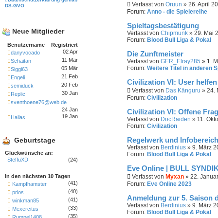
Verfasst von
Oruun
» 26. April 2
DS-GVO
Forum:
Anno - die Spielereihe
Spieltagsbestätigung
Neue Mitglieder
Verfasst von
Chipmunk
» 29. Mai 
Forum:
Blood Bull Liga & Pokal
Benutzername
Registriert
02 Apr
danyvocado
Die Zunftmeister
11 Mär
Schaitan
Verfasst von
GER_Elray285
» 1. M
Forum:
Weitere Titel in anderen S
05 Mär
Siggi63
21 Feb
Engeli
Civilization VI: User helf
20 Feb
semiduck
Verfasst von
Das Känguru
» 24.
30 Jan
Replic
Forum:
Civilization
sventhoene76@web.de
24 Jan
Civilization VI: Offene Fra
19 Jan
Hallas
Verfasst von
DocRaiden
» 11. Okt
Forum:
Civilization
Geburtstage
Regelwerk und Infobereich
Verfasst von
Berdinius
» 9. März 2
Glückwünsche an:
Forum:
Blood Bull Liga & Pokal
SteffuXD
(24)
Eve Online | BULL SYNDI
In den nächsten 10 Tagen
Verfasst von
Myxan
» 22. Januar
(41)
Forum:
Eve Online 2023
Kampfhamster
(40)
prios
Anmeldung zur 5. Saison 
(41)
winkman85
Verfasst von
Berdinius
» 9. März 2
(33)
Mexercitus
Forum:
Blood Bull Liga & Pokal
(35)
Rumpel1408