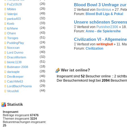
(26)
FuZzI3U3I
Blood Bowl 3 Umfrage zur
(26)
Mbites
Verfasst von
Berdinius
» 27. Feb
(49)
Forum:
Blood Bull Liga & Pokal
Valerijoi
(32)
panka403
Unsere schönsten Screens
(33)
Koeb
Verfasst von
Punisher2306
» 18.
(24)
itzMane
Forum:
Anno - die Spielereihe
(43)
Ohare
(51)
Toroges
Civilization VI - Allgemein
(24)
PuddingPlay
Verfasst von
writingbull
» 11. Ma
(43)
Noxxxan
Forum:
Civilization
(40)
Lord Dunno
(32)
DracoMortem
(51)
bionic1138
(18)
Bubinator-2008
Wer ist online?
(28)
darioaple
(46)
Insgesamt sind
52
Besucher online :: 2 sichtb
Devilkeeper
Der Besucherrekord liegt bei
2094
Besuchern,
(63)
CatchMe63
(29)
LordBlackPhoenix
(44)
Vicusfeli
Statistik
Insgesamt
Beiträge insgesamt
67476
Themen insgesamt
3224
Bekanntmachungen insgesamt:
25