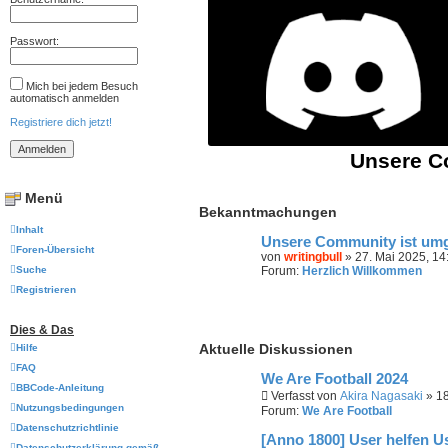
Passwort:
Mich bei jedem Besuch
automatisch anmelden
Registriere dich jetzt!
Unsere Co
Menü
Bekanntmachungen
Inhalt
Unsere Community ist um
Foren-Übersicht
von
writingbull
» 27. Mai 2025, 14
Suche
Forum:
Herzlich Willkommen
Registrieren
Dies & Das
Aktuelle Diskussionen
Hilfe
FAQ
We Are Football 2024
BBCode-Anleitung
Verfasst von
Akira Nagasaki
» 18
Nutzungsbedingungen
Forum:
We Are Football
Datenschutzrichtlinie
[Anno 1800] User helfen U
Datenschutzerklärung gemäß