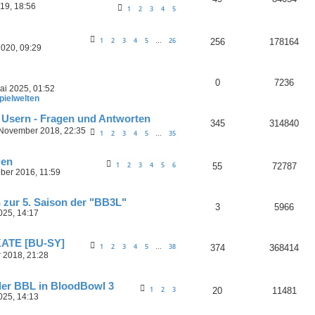
019, 18:56
1
2
3
4
5
1
2
3
4
5
26
256
178164
…
2020, 09:29
0
7236
ai 2025, 01:52
pielwelten
en Usern - Fragen und Antworten
345
314840
 November 2018, 22:35
1
2
3
4
5
35
…
gen
1
2
3
4
5
6
55
72787
ober 2016, 11:59
 zur 5. Saison der "BB3L"
3
5966
025, 14:17
KATE [BU-SY]
1
2
3
4
5
38
374
368414
…
 2018, 21:28
der BBL in BloodBowl 3
1
2
3
20
11481
025, 14:13