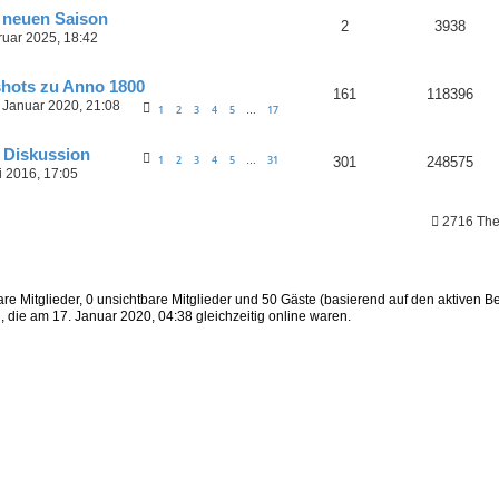
 neuen Saison
2
3938
ruar 2025, 18:42
hots zu Anno 1800
161
118396
 Januar 2020, 21:08
1
2
3
4
5
17
…
e Diskussion
1
2
3
4
5
31
301
248575
…
i 2016, 17:05
2716 The
are Mitglieder, 0 unsichtbare Mitglieder und 50 Gäste (basierend auf den aktiven B
 die am 17. Januar 2020, 04:38 gleichzeitig online waren.