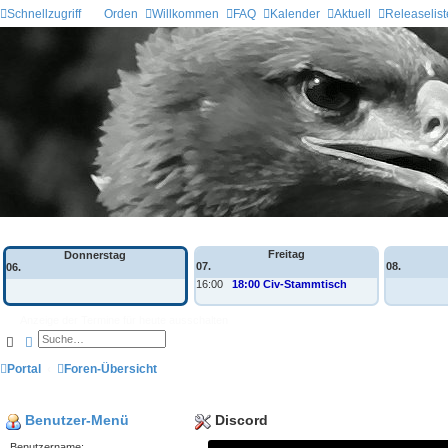
Schnellzugriff
Orden
Willkommen
FAQ
Kalender
Aktuell
Releaselist
Wochen-Übersicht
Freitag
Donnerstag
07.
08.
06.
16:00
18:00 Civ-Stammtisch
Anzeige der Termine für heute ausschalten
Suche
Erweiterte Suche
Portal
Foren-Übersicht
Benutzer-Menü
Discord
Benutzername: