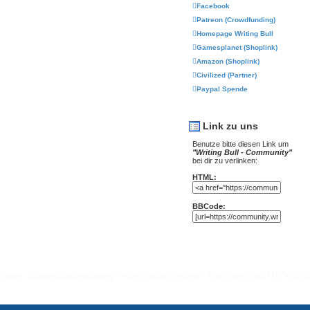
Facebook
Patreon (Crowdfunding)
Homepage Writing Bull
Gamesplanet (Shoplink)
Amazon (Shoplink)
Civilized (Partner)
Paypal Spende
Link zu uns
Benutze bitte diesen Link um
"Writing Bull - Community"
bei dir zu verlinken:
HTML:
BBCode:
essum
Datenschutzerklärung
Alle Cookies löschen
Alle Zeiten sind
UTC+02:0