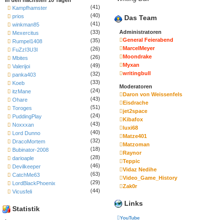
(41)
Kampfhamster
(40)
prios
Das Team
(41)
winkman85
Administratoren
(33)
Mexercitus
General Feierabend
(35)
Rumpel1408
MarcelMeyer
(26)
FuZzI3U3I
Moondrake
(26)
Mbites
Myxan
(49)
Valerijoi
writingbull
(32)
panka403
(33)
Koeb
Moderatoren
(24)
itzMane
Daron von Weissenfels
(43)
Ohare
Eisdrache
(51)
Toroges
jet2space
(24)
PuddingPlay
Kibafox
(43)
Noxxxan
luxi68
(40)
Lord Dunno
Matze401
(32)
DracoMortem
Matzoman
(18)
Bubinator-2008
Raynor
(28)
darioaple
Teppic
(46)
Devilkeeper
Vidaz Nedihe
(63)
CatchMe63
Video_Game_History
(29)
LordBlackPhoenix
Zak0r
(44)
Vicusfeli
Links
Statistik
YouTube