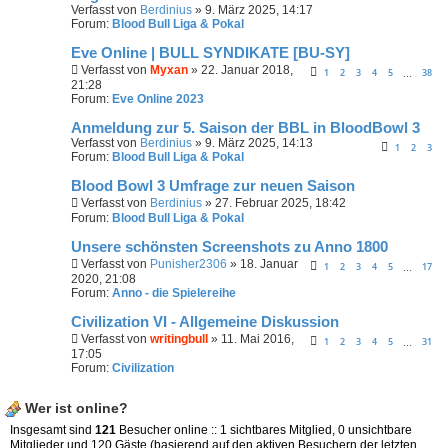
Verfasst von
Berdinius
» 9. März 2025, 14:17
Forum:
Blood Bull Liga & Pokal
Eve Online | BULL SYNDIKATE [BU-SY]
Verfasst von
Myxan
» 22. Januar 2018,
1
2
3
4
5
38
…
21:28
Forum:
Eve Online 2023
Anmeldung zur 5. Saison der BBL in BloodBowl 3
Verfasst von
Berdinius
» 9. März 2025, 14:13
1
2
3
Forum:
Blood Bull Liga & Pokal
Blood Bowl 3 Umfrage zur neuen Saison
Verfasst von
Berdinius
» 27. Februar 2025, 18:42
Forum:
Blood Bull Liga & Pokal
Unsere schönsten Screenshots zu Anno 1800
Verfasst von
Punisher2306
» 18. Januar
1
2
3
4
5
17
…
2020, 21:08
Forum:
Anno - die Spielereihe
Civilization VI - Allgemeine Diskussion
Verfasst von
writingbull
» 11. Mai 2016,
1
2
3
4
5
31
…
17:05
Forum:
Civilization
Wer ist online?
Insgesamt sind
121
Besucher online :: 1 sichtbares Mitglied, 0 unsichtbare
Mitglieder und 120 Gäste (basierend auf den aktiven Besuchern der letzten