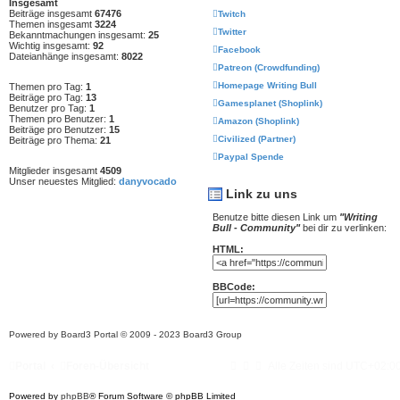
Insgesamt
Beiträge insgesamt
67476
Twitch
Themen insgesamt
3224
Twitter
Bekanntmachungen insgesamt:
25
Wichtig insgesamt:
92
Facebook
Dateianhänge insgesamt:
8022
Patreon (Crowdfunding)
Homepage Writing Bull
Themen pro Tag:
1
Beiträge pro Tag:
13
Gamesplanet (Shoplink)
Benutzer pro Tag:
1
Themen pro Benutzer:
1
Amazon (Shoplink)
Beiträge pro Benutzer:
15
Civilized (Partner)
Beiträge pro Thema:
21
Paypal Spende
Mitglieder insgesamt
4509
Unser neuestes Mitglied:
danyvocado
Link zu uns
Benutze bitte diesen Link um
"Writing
Bull - Community"
bei dir zu verlinken:
HTML:
BBCode:
Powered by
Board3 Portal
© 2009 - 2023 Board3 Group
Portal
Foren-Übersicht
Alle Zeiten sind
UTC+02:0
Powered by
phpBB
® Forum Software © phpBB Limited