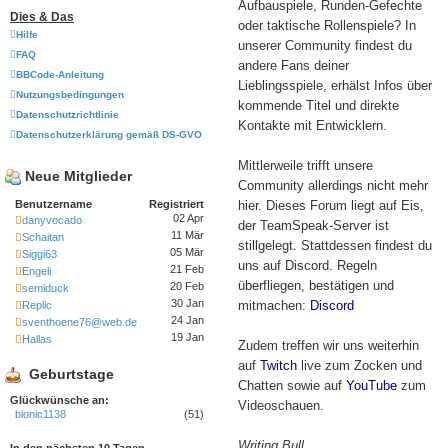
Aufbauspiele, Runden-Gefechte
Dies & Das
oder taktische Rollenspiele? In
Hilfe
unserer Community findest du
FAQ
andere Fans deiner
BBCode-Anleitung
Lieblingsspiele, erhälst Infos über
Nutzungsbedingungen
kommende Titel und direkte
Datenschutzrichtlinie
Kontakte mit Entwicklern.
Datenschutzerklärung gemäß DS-GVO
Mittlerweile trifft unsere
Neue Mitglieder
Community allerdings nicht mehr
Benutzername
Registriert
hier. Dieses Forum liegt auf Eis,
02 Apr
danyvocado
der TeamSpeak-Server ist
11 Mär
Schaitan
stillgelegt. Stattdessen findest du
05 Mär
Siggi63
uns auf Discord. Regeln
21 Feb
Engeli
überfliegen, bestätigen und
20 Feb
semiduck
30 Jan
mitmachen:
Discord
Replic
24 Jan
sventhoene76@web.de
19 Jan
Hallas
Zudem treffen wir uns weiterhin
auf
Twitch
live zum Zocken und
Geburtstage
Chatten sowie auf
YouTube
zum
Glückwünsche an:
Videoschauen.
bionic1138
(51)
Writing Bull
In den nächsten 10 Tagen