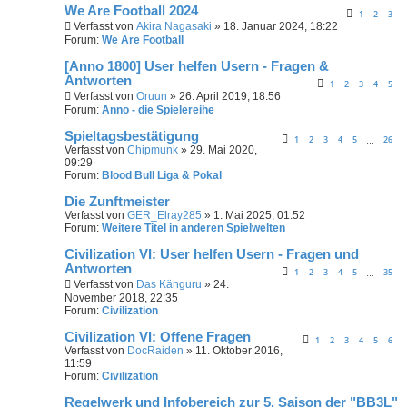
We Are Football 2024
1
2
3
Verfasst von
Akira Nagasaki
» 18. Januar 2024, 18:22
Forum:
We Are Football
[Anno 1800] User helfen Usern - Fragen &
Antworten
1
2
3
4
5
Verfasst von
Oruun
» 26. April 2019, 18:56
Forum:
Anno - die Spielereihe
Spieltagsbestätigung
1
2
3
4
5
26
…
Verfasst von
Chipmunk
» 29. Mai 2020,
09:29
Forum:
Blood Bull Liga & Pokal
Die Zunftmeister
Verfasst von
GER_Elray285
» 1. Mai 2025, 01:52
Forum:
Weitere Titel in anderen Spielwelten
Civilization VI: User helfen Usern - Fragen und
Antworten
1
2
3
4
5
35
…
Verfasst von
Das Känguru
» 24.
November 2018, 22:35
Forum:
Civilization
Civilization VI: Offene Fragen
1
2
3
4
5
6
Verfasst von
DocRaiden
» 11. Oktober 2016,
11:59
Forum:
Civilization
Regelwerk und Infobereich zur 5. Saison der "BB3L"