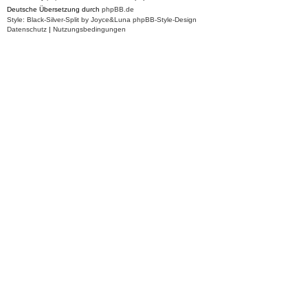
Deutsche Übersetzung durch
phpBB.de
Style: Black-Silver-Split by Joyce&Luna
phpBB-Style-Design
Datenschutz
|
Nutzungsbedingungen