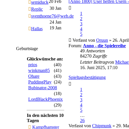
20 Feb
[Anno 1800] User helfen Usern 
semiduck
30 Jan
Replic
1
sventhoene76@web.de
2
24 Jan
3
19 Jan
Hallas
4
5
Verfasst von
Oruun
» 26. April
Forum:
Anno - die Spielereihe
Geburtstage
49
Antworten
84270
Zugriffe
Glückwünsche an:
Letzter Beitrag
von
Michae
prios
(40)
16. Juni 2025, 17:10
winkman85
(41)
Ohare
(43)
Spieltagsbestätigung
PuddingPlay
(24)
Bubinator-2008
1
(18)
2
LordBlackPhoenix
3
(29)
4
5
In den nächsten 10
…
Tagen
26
Verfasst von
Chipmunk
» 29. Ma
Kampfhamster