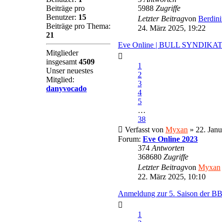
Beiträge pro
5988
Zugriffe
Benutzer:
15
Letzter Beitrag
von
Berdini
Beiträge pro Thema:
24. März 2025, 19:22
21
Eve Online | BULL SYNDIKA
Mitglieder
insgesamt
4509
1
Unser neuestes
2
Mitglied:
3
danyvocado
4
5
…
38
Verfasst von
Myxan
» 22. Janu
Forum:
Eve Online 2023
374
Antworten
368680
Zugriffe
Letzter Beitrag
von
Myxan
22. März 2025, 10:10
Anmeldung zur 5. Saison der B
1