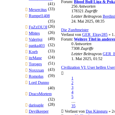
Forum:
Blood Bull Liga & Poka
(41)
256
Antworten
(33)
Mexercitus
178321
Zugriffe
Rumpel1408
Letzter Beitrag
von
Berdini
(35)
24. Mai 2025, 08:35
(26)
FuZzI3U3I
Die Zunftmeister
(26)
Mbites
Verfasst von
GER_Elray285
» 1.
(49)
Forum:
Weitere Titel in andere
Valerijoi
0
Antworten
(32)
panka403
7308
Zugriffe
(33)
Koeb
Letzter Beitrag
von
GER_E
(24)
itzMane
1. Mai 2025, 01:52
(51)
Toroges
Civilization VI: User helfen Use
(43)
Noxxxan
(59)
Romolus
1
Lord Dunno
2
3
(40)
4
DracoMortem
5
(32)
…
(28)
darioaple
35
Devilkeeper
Verfasst von
Das Känguru
» 24