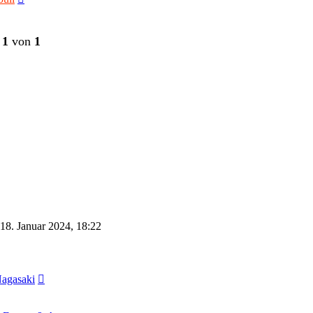
Beitrag
e
1
von
1
18. Januar 2024, 18:22
Neuester
Nagasaki
Beitrag