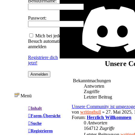
Benutzername:
Passwort:
Mich bei jedem
Besuch automatisch
anmelden
Registriere dich
Unsere Co
jetzt!
Bekanntmachungen
Antworten
Zugriffe
Menü
Letzter Beitrag
Unsere Community ist umgezog
Inhalt
von
writingbull
» 27. Mai 2025, 
Foren-Übersicht
Forum:
Herzlich Willkommen
0
Antworten
Suche
164712
Zugriffe
Registrieren
Letzter Beitrag
von
writing