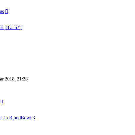
Neuester
us
Beitrag
TE [BU-SY]
ar 2018, 21:28
Neuester
Beitrag
BL in BloodBowl 3