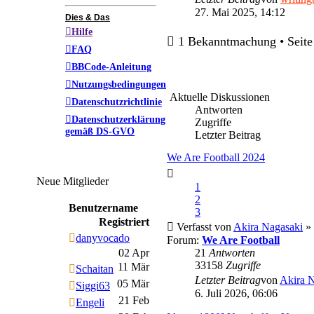
27. Mai 2025, 14:12
Dies & Das
Hilfe
1 Bekanntmachung • Seit
FAQ
BBCode-Anleitung
Nutzungsbedingungen
Aktuelle Diskussionen
Datenschutzrichtlinie
Antworten
Datenschutzerklärung
Zugriffe
gemäß DS-GVO
Letzter Beitrag
We Are Football 2024
Neue Mitglieder
1
2
Benutzername
3
Registriert
Verfasst von
Akira Nagasaki
» 
danyvocado
Forum:
We Are Football
02 Apr
21
Antworten
33158
Zugriffe
11 Mär
Schaitan
Letzter Beitrag
von
Akira 
05 Mär
Siggi63
6. Juli 2026, 06:06
21 Feb
Engeli