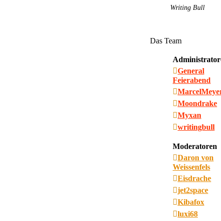
Writing Bull
Das Team
Administrator
General
Feierabend
MarcelMeye
Moondrake
Myxan
writingbull
Moderatoren
Daron von
Weissenfels
Eisdrache
jet2space
Kibafox
luxi68