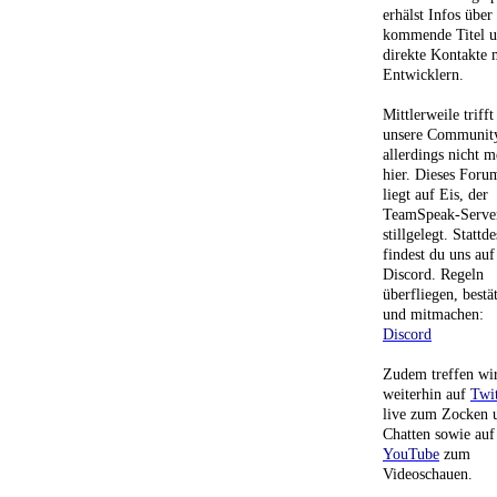
erhälst Infos über
kommende Titel 
direkte Kontakte 
Entwicklern.
Mittlerweile trifft
unsere Communit
allerdings nicht m
hier. Dieses Foru
liegt auf Eis, der
TeamSpeak-Server
stillgelegt. Stattd
findest du uns auf
Discord. Regeln
überfliegen, bestä
und mitmachen:
Discord
Zudem treffen wi
weiterhin auf
Twi
live zum Zocken 
Chatten sowie auf
YouTube
zum
Videoschauen.