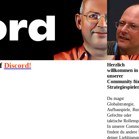
uf
Discord!
Herzlich
willkommen in
unserer
Community fü
Strategiespieler
Du magst
Globalstrategie,
Aufbauspiele, Ru
Gefechte oder
taktische Rollensp
In unserer Commu
findest du andere
deiner Lieblingssp