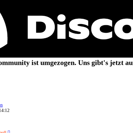
mmunity ist umgezogen. Uns gibt's jetzt a
en
14:12
Neuester
bull