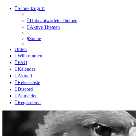
Schnellzugriff
Unbeantwortete Themen
Aktive Themen
Suche
Orden
Willkommen
FAQ
Kalender
Aktuell
Releaseliste
Discord
Anmelden
Registrieren