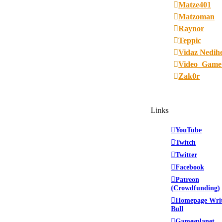
Matze401
Matzoman
Raynor
Teppic
Vidaz Nedih
Video_Game
Zak0r
Links
YouTube
Twitch
Twitter
Facebook
Patreon
(Crowdfunding)
Homepage Wri
Bull
Gamesplanet