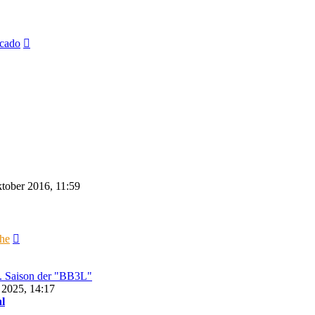
Neuester
cado
Beitrag
tober 2016, 11:59
Neuester
che
Beitrag
5. Saison der "BB3L"
 2025, 14:17
l