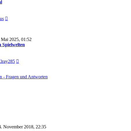
l
Neuester
us
Beitrag
 Mai 2025, 01:52
n Spielwelten
Neuester
lray285
Beitrag
rn - Fragen und Antworten
. November 2018, 22:35