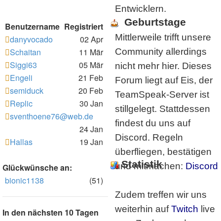
Entwicklern.
Geburtstage
Benutzername
Registriert
Mittlerweile trifft unsere
danyvocado
02 Apr
Schaitan
11 Mär
Community allerdings
Siggi63
05 Mär
nicht mehr hier. Dieses
Engeli
21 Feb
Forum liegt auf Eis, der
semiduck
20 Feb
TeamSpeak-Server ist
Replic
30 Jan
stillgelegt. Stattdessen
sventhoene76@web.de
findest du uns auf
24 Jan
Discord. Regeln
Hallas
19 Jan
überfliegen, bestätigen
Statistik
und mitmachen:
Discord
Glückwünsche an:
bionic1138
(51)
Zudem treffen wir uns
weiterhin auf
Twitch
live
In den nächsten 10 Tagen