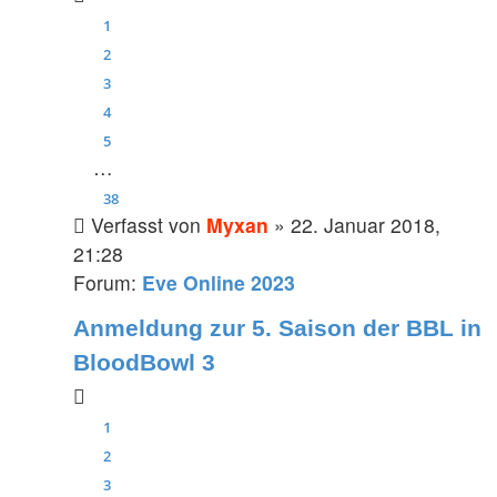
1
2
3
4
5
…
38
Verfasst von
Myxan
» 22. Januar 2018,
21:28
Forum:
Eve Online 2023
Anmeldung zur 5. Saison der BBL in
BloodBowl 3
1
2
3