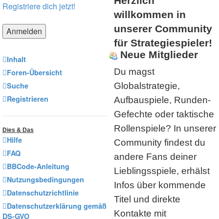
Herzlich
Registriere dich jetzt!
willkommen in
unserer Community
für Strategiespieler!
Neue Mitglieder
Inhalt
Du magst
Foren-Übersicht
Suche
Globalstrategie,
Registrieren
Aufbauspiele, Runden-
Gefechte oder taktische
Rollenspiele? In unserer
Dies & Das
Hilfe
Community findest du
FAQ
andere Fans deiner
BBCode-Anleitung
Lieblingsspiele, erhälst
Nutzungsbedingungen
Infos über kommende
Datenschutzrichtlinie
Titel und direkte
Datenschutzerklärung gemäß
Kontakte mit
DS-GVO