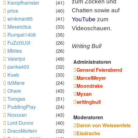
zum Zocken und
Kampfhamster
(41)
prios
(40)
Chatten sowie auf
winkman85
(41)
YouTube
zum
Mexercitus
(33)
Videoschauen.
Rumpel1408
(35)
FuZzI3U3I
(26)
Writing Bull
Mbites
(26)
Valerijoi
(49)
Administratoren
panka403
(32)
General Feierabend
Koeb
(33)
MarcelMeyer
itzMane
(24)
Moondrake
Ohare
(43)
Myxan
Toroges
(51)
writingbull
PuddingPlay
(24)
Noxxxan
(43)
Moderatoren
Lord Dunno
(40)
Daron von Weissenfels
DracoMortem
(32)
Eisdrache