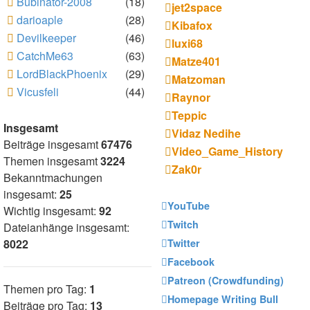
Bubinator-2008
(18)
jet2space
darioaple
(28)
Kibafox
Devilkeeper
(46)
luxi68
CatchMe63
(63)
Matze401
LordBlackPhoenix
(29)
Matzoman
Vicusfeli
(44)
Raynor
Teppic
Insgesamt
Vidaz Nedihe
Beiträge insgesamt
67476
Video_Game_History
Themen insgesamt
3224
Zak0r
Bekanntmachungen
insgesamt:
25
YouTube
Wichtig insgesamt:
92
Twitch
Dateianhänge insgesamt:
8022
Twitter
Facebook
Patreon (Crowdfunding)
Themen pro Tag:
1
Homepage Writing Bull
Beiträge pro Tag:
13