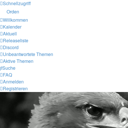
Schnellzugriff
Orden
Willkommen
Kalender
Aktuell
Releaseliste
Discord
Unbeantwortete Themen
Aktive Themen
Suche
FAQ
Anmelden
Registrieren