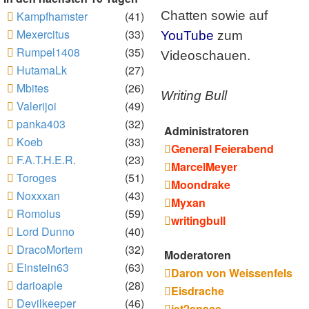
Kampfhamster
(41)
Chatten sowie auf
Mexercitus
(33)
YouTube
zum
Rumpel1408
(35)
Videoschauen.
HutamaLk
(27)
Mbites
(26)
Writing Bull
Valerijoi
(49)
panka403
(32)
Administratoren
Koeb
(33)
General Feierabend
F.A.T.H.E.R.
(23)
MarcelMeyer
Toroges
(51)
Moondrake
Noxxxan
(43)
Myxan
Romolus
(59)
writingbull
Lord Dunno
(40)
DracoMortem
(32)
Moderatoren
Einstein63
(63)
Daron von Weissenfels
darioaple
(28)
Eisdrache
Devilkeeper
(46)
jet2space