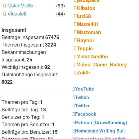
CatchMe63
(63)
Kibafox
Vicusfeli
(44)
luxi68
Matze401
Insgesamt
Matzoman
Beiträge insgesamt
67476
Raynor
Themen insgesamt
3224
Teppic
Bekanntmachungen
Vidaz Nedihe
insgesamt:
25
Video_Game_History
Wichtig insgesamt:
92
Zak0r
Dateianhänge insgesamt:
8022
YouTube
Twitch
Themen pro Tag:
1
Twitter
Beiträge pro Tag:
13
Facebook
Benutzer pro Tag:
1
Patreon (Crowdfunding)
Themen pro Benutzer:
1
Homepage Writing Bull
Beiträge pro Benutzer:
15
Gamesplanet (Shoplink)