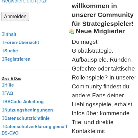
Registriere dich jetzt!
willkommen in
unserer Community
für Strategiespieler!
Neue Mitglieder
Inhalt
Du magst
Foren-Übersicht
Suche
Globalstrategie,
Registrieren
Aufbauspiele, Runden-
Gefechte oder taktische
Rollenspiele? In unserer
Dies & Das
Hilfe
Community findest du
FAQ
andere Fans deiner
BBCode-Anleitung
Lieblingsspiele, erhälst
Nutzungsbedingungen
Infos über kommende
Datenschutzrichtlinie
Titel und direkte
Datenschutzerklärung gemäß
Kontakte mit
DS-GVO