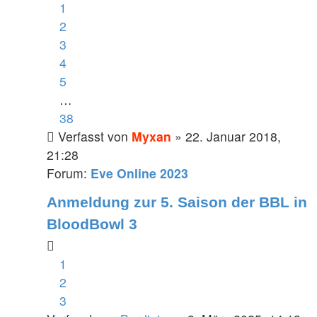
1
2
3
4
5
…
38
Verfasst von
Myxan
» 22. Januar 2018,
21:28
Forum:
Eve Online 2023
Anmeldung zur 5. Saison der BBL in
BloodBowl 3
1
2
3