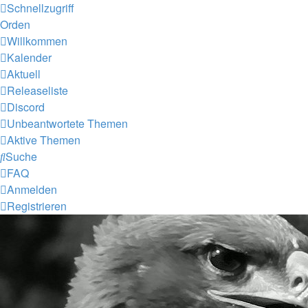
Schnellzugriff
Orden
Willkommen
Kalender
Aktuell
Releaseliste
Discord
Unbeantwortete Themen
Aktive Themen
Suche
FAQ
Anmelden
Registrieren