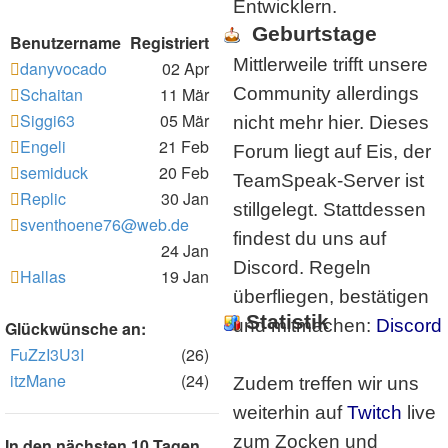
Entwicklern.
Geburtstage
Benutzername
Registriert
Mittlerweile trifft unsere
danyvocado
02 Apr
Schaitan
11 Mär
Community allerdings
Siggi63
05 Mär
nicht mehr hier. Dieses
Engeli
21 Feb
Forum liegt auf Eis, der
semiduck
20 Feb
TeamSpeak-Server ist
Replic
30 Jan
stillgelegt. Stattdessen
sventhoene76@web.de
findest du uns auf
24 Jan
Discord. Regeln
Hallas
19 Jan
überfliegen, bestätigen
Statistik
und mitmachen:
Discord
Glückwünsche an:
FuZzI3U3I
(26)
itzMane
(24)
Zudem treffen wir uns
weiterhin auf
Twitch
live
zum Zocken und
In den nächsten 10 Tagen