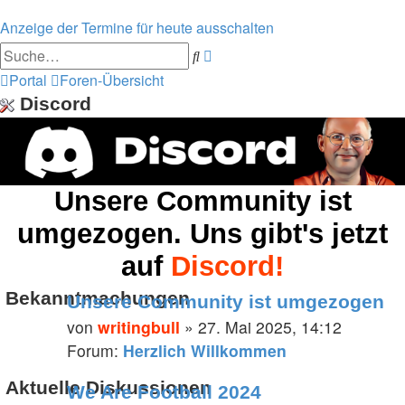
Anzeige der Termine für heute ausschalten
Erweiterte
Suche
Suche
Portal
Foren-Übersicht
Discord
Unsere Community ist
umgezogen. Uns gibt's jetzt
auf
Discord!
Bekanntmachungen
Unsere Community ist umgezogen
von
writingbull
» 27. Mai 2025, 14:12
Forum:
Herzlich Willkommen
Aktuelle Diskussionen
We Are Football 2024