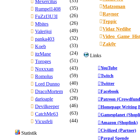
(33)
Mexercitus
Matzoman
(35)
Rumpel1408
Raynor
(26)
FuZzI3U3I
Teppic
(26)
Mbites
Vidaz Nedihe
(49)
Valerijoi
Video_Game_His
(32)
panka403
Zak0r
(33)
Koeb
(24)
itzMane
Links
(51)
Toroges
(43)
YouTube
Noxxxan
(59)
Twitch
Romolus
(40)
Twitter
Lord Dunno
(32)
DracoMortem
Facebook
(28)
darioaple
Patreon (Crowdfund
(46)
Devilkeeper
Homepage Writing B
(63)
CatchMe63
Gamesplanet (Shopl
(44)
Vicusfeli
Amazon (Shoplink)
Civilized (Partner)
Statistik
Paypal Spende