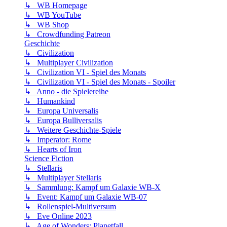
↳ WB Homepage
↳ WB YouTube
↳ WB Shop
↳ Crowdfunding Patreon
Geschichte
↳ Civilization
↳ Multiplayer Civilization
↳ Civilization VI - Spiel des Monats
↳ Civilization VI - Spiel des Monats - Spoiler
↳ Anno - die Spielereihe
↳ Humankind
↳ Europa Universalis
↳ Europa Bulliversalis
↳ Weitere Geschichte-Spiele
↳ Imperator: Rome
↳ Hearts of Iron
Science Fiction
↳ Stellaris
↳ Multiplayer Stellaris
↳ Sammlung: Kampf um Galaxie WB-X
↳ Event: Kampf um Galaxie WB-07
↳ Rollenspiel-Multiversum
↳ Eve Online 2023
↳ Age of Wonders: Planetfall