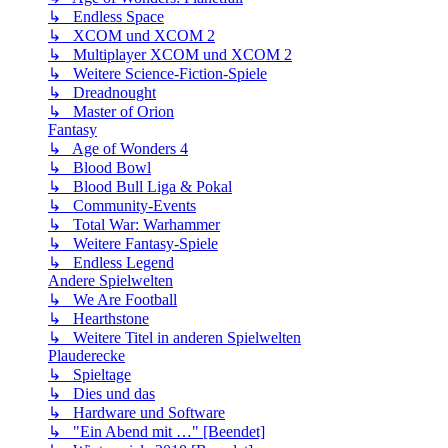
↳ Endless Space
↳ XCOM und XCOM 2
↳ Multiplayer XCOM und XCOM 2
↳ Weitere Science-Fiction-Spiele
↳ Dreadnought
↳ Master of Orion
Fantasy
↳ Age of Wonders 4
↳ Blood Bowl
↳ Blood Bull Liga & Pokal
↳ Community-Events
↳ Total War: Warhammer
↳ Weitere Fantasy-Spiele
↳ Endless Legend
Andere Spielwelten
↳ We Are Football
↳ Hearthstone
↳ Weitere Titel in anderen Spielwelten
Plauderecke
↳ Spieltage
↳ Dies und das
↳ Hardware und Software
↳ "Ein Abend mit …" [Beendet]