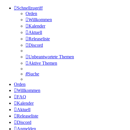
Schnellzugriff
Orden
Willkommen
Kalender
Aktuell
Releaseliste
Discord
Unbeantwortete Themen
Aktive Themen
Suche
Orden
Willkommen
FAQ
Kalender
Aktuell
Releaseliste
Discord
Anmelden