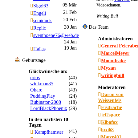
05 Mär
Videoschauen.
Siggi63
21 Feb
Engeli
Writing Bull
20 Feb
semiduck
30 Jan
Das Team
Replic
sventhoene76@web.de
Administratoren
24 Jan
General Feierab
19 Jan
Hallas
MarcelMeyer
Geburtstage
Moondrake
Myxan
Glückwünsche an:
writingbull
prios
(40)
winkman85
(41)
Moderatoren
Ohare
(43)
Daron von
PuddingPlay
(24)
Weissenfels
Bubinator-2008
(18)
Eisdrache
LordBlackPhoenix
(29)
jet2space
In den nächsten 10
Kibafox
Tagen
luxi68
(41)
Kampfhamster
Matze401