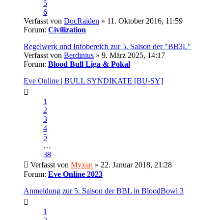
5
6
Verfasst von
DocRaiden
» 11. Oktober 2016, 11:59
Forum:
Civilization
Regelwerk und Infobereich zur 5. Saison der "BB3L"
Verfasst von
Berdinius
» 9. März 2025, 14:17
Forum:
Blood Bull Liga & Pokal
Eve Online | BULL SYNDIKATE [BU-SY]
1
2
3
4
5
…
38
Verfasst von
Myxan
» 22. Januar 2018, 21:28
Forum:
Eve Online 2023
Anmeldung zur 5. Saison der BBL in BloodBowl 3
1