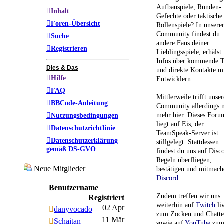
Aufbauspiele, Runden-
Inhalt
Gefechte oder taktische
Foren-Übersicht
Rollenspiele? In unsere
Community findest du
Suche
andere Fans deiner
Registrieren
Lieblingsspiele, erhälst
Infos über kommende T
Dies & Das
und direkte Kontakte m
Hilfe
Entwicklern.
FAQ
Mittlerweile trifft unser
BBCode-Anleitung
Community allerdings n
mehr hier. Dieses Foru
Nutzungsbedingungen
liegt auf Eis, der
Datenschutzrichtlinie
TeamSpeak-Server ist
Datenschutzerklärung
stillgelegt. Stattdessen
gemäß DS-GVO
findest du uns auf Disc
Regeln überfliegen,
Neue Mitglieder
bestätigen und mitmach
Discord
Benutzername
Zudem treffen wir uns
Registriert
weiterhin auf
Twitch
li
02 Apr
danyvocado
zum Zocken und Chatt
11 Mär
Schaitan
sowie auf
YouTube
zu