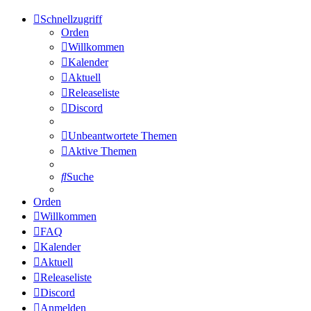
Schnellzugriff
Orden
Willkommen
Kalender
Aktuell
Releaseliste
Discord
Unbeantwortete Themen
Aktive Themen
Suche
Orden
Willkommen
FAQ
Kalender
Aktuell
Releaseliste
Discord
Anmelden