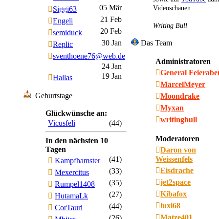
05 Mär
Videoschauen.
Siggi63
21 Feb
Engeli
Writing Bull
20 Feb
semiduck
30 Jan
Das Team
Replic
sventhoene76@web.de
Administratoren
24 Jan
General Feierab
19 Jan
Hallas
MarcelMeyer
Geburtstage
Moondrake
Myxan
Glückwünsche an:
writingbull
Vicusfeli
(44)
Moderatoren
In den nächsten 10
Tagen
Daron von
(41)
Weissenfels
Kampfhamster
Eisdrache
(33)
Mexercitus
jet2space
(35)
Rumpel1408
Kibafox
(27)
HutamaLk
luxi68
(44)
CorTauri
Matze401
(26)