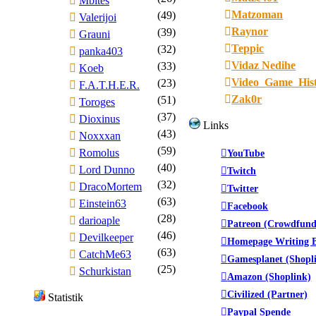
Mbites
Matzoman
(49)
Valerijoi
Raynor
(39)
Grauni
Teppic
(32)
panka403
Vidaz Nedihe
(33)
Koeb
Video_Game_His
(23)
F.A.T.H.E.R.
Zak0r
(51)
Toroges
(37)
Dioxinus
Links
(43)
Noxxxan
(59)
Romolus
YouTube
(40)
Lord Dunno
Twitch
(32)
DracoMortem
Twitter
(63)
Einstein63
Facebook
(28)
darioaple
Patreon (Crowdfund
(46)
Devilkeeper
Homepage Writing B
(63)
CatchMe63
Gamesplanet (Shopl
(25)
Schurkistan
Amazon (Shoplink)
Civilized (Partner)
Statistik
Paypal Spende