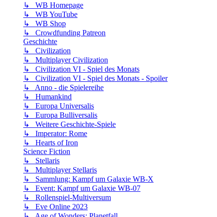
↳ WB Homepage
↳ WB YouTube
↳ WB Shop
↳ Crowdfunding Patreon
Geschichte
↳ Civilization
↳ Multiplayer Civilization
↳ Civilization VI - Spiel des Monats
↳ Civilization VI - Spiel des Monats - Spoiler
↳ Anno - die Spielereihe
↳ Humankind
↳ Europa Universalis
↳ Europa Bulliversalis
↳ Weitere Geschichte-Spiele
↳ Imperator: Rome
↳ Hearts of Iron
Science Fiction
↳ Stellaris
↳ Multiplayer Stellaris
↳ Sammlung: Kampf um Galaxie WB-X
↳ Event: Kampf um Galaxie WB-07
↳ Rollenspiel-Multiversum
↳ Eve Online 2023
↳ Age of Wonders: Planetfall