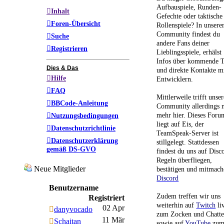
Aufbauspiele, Runden-
Inhalt
Gefechte oder taktische
Foren-Übersicht
Rollenspiele? In unsere
Community findest du
Suche
andere Fans deiner
Registrieren
Lieblingsspiele, erhälst
Infos über kommende T
Dies & Das
und direkte Kontakte m
Hilfe
Entwicklern.
FAQ
Mittlerweile trifft unser
BBCode-Anleitung
Community allerdings n
mehr hier. Dieses Foru
Nutzungsbedingungen
liegt auf Eis, der
Datenschutzrichtlinie
TeamSpeak-Server ist
Datenschutzerklärung
stillgelegt. Stattdessen
gemäß DS-GVO
findest du uns auf Disc
Regeln überfliegen,
Neue Mitglieder
bestätigen und mitmach
Discord
Benutzername
Zudem treffen wir uns
Registriert
weiterhin auf
Twitch
li
02 Apr
danyvocado
zum Zocken und Chatt
11 Mär
Schaitan
sowie auf
YouTube
zu