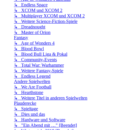
↳ Endless Space
↳ XCOM und XCOM 2
↳ Multiplayer XCOM und XCOM 2
↳ Weitere Science-Fiction-Spiele
↳ Dreadnought
↳ Master of Orion
Fantasy
↳ Age of Wonders 4
↳ Blood Bowl
↳ Blood Bull Liga & Pokal
↳ Community-Events
↳ Total War: Warhammer
↳ Weitere Fantasy-Spiele
↳ Endless Legend
Andere Spielwelten
↳ We Are Football
↳ Hearthstone
↳ Weitere Titel in anderen Spielwelten
Plauderecke
↳ Spieltage
↳ Dies und das
↳ Hardware und Software
↳ "Ein Abend mit …" [Beendet]