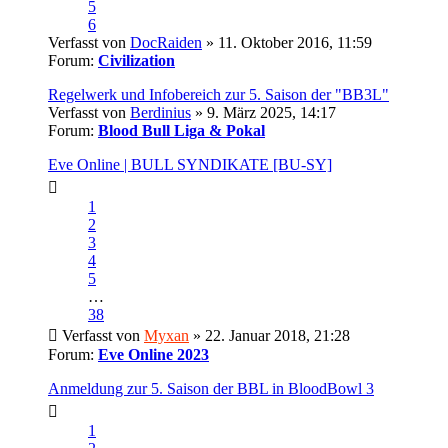
5
6
Verfasst von
DocRaiden
» 11. Oktober 2016, 11:59
Forum:
Civilization
Regelwerk und Infobereich zur 5. Saison der "BB3L"
Verfasst von
Berdinius
» 9. März 2025, 14:17
Forum:
Blood Bull Liga & Pokal
Eve Online | BULL SYNDIKATE [BU-SY]
1
2
3
4
5
…
38
Verfasst von
Myxan
» 22. Januar 2018, 21:28
Forum:
Eve Online 2023
Anmeldung zur 5. Saison der BBL in BloodBowl 3
1