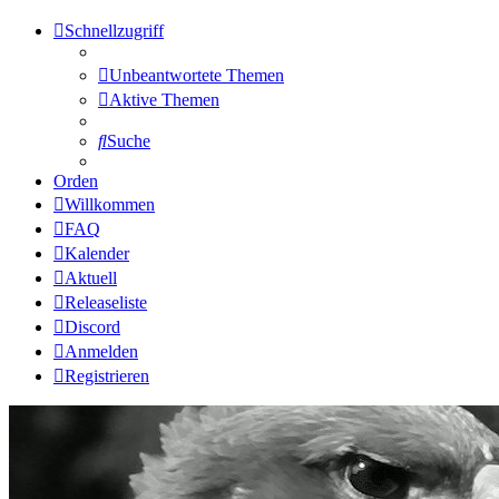
Schnellzugriff
Unbeantwortete Themen
Aktive Themen
Suche
Orden
Willkommen
FAQ
Kalender
Aktuell
Releaseliste
Discord
Anmelden
Registrieren