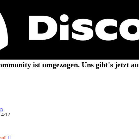
mmunity ist umgezogen. Uns gibt's jetzt a
en
14:12
Neuester
bull