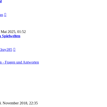
l
Neuester
us
Beitrag
 Mai 2025, 01:52
n Spielwelten
Neuester
lray285
Beitrag
rn - Fragen und Antworten
. November 2018, 22:35