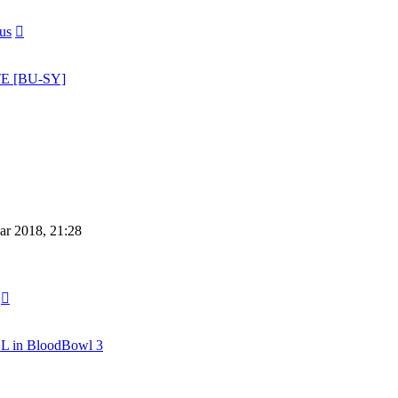
Neuester
us
Beitrag
TE [BU-SY]
ar 2018, 21:28
Neuester
Beitrag
BL in BloodBowl 3