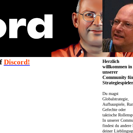
uf
Discord!
Herzlich
willkommen in
unserer
Community fü
Strategiespieler
Du magst
Globalstrategie,
Aufbauspiele, Ru
Gefechte oder
taktische Rollensp
In unserer Commu
findest du andere
deiner Lieblingssp