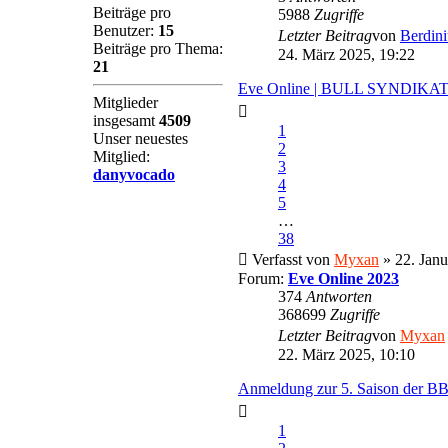
Beiträge pro
5988
Zugriffe
Benutzer:
15
Letzter Beitrag
von
Berdini
Beiträge pro Thema:
24. März 2025, 19:22
21
Eve Online | BULL SYNDIKA
Mitglieder
insgesamt
4509
1
Unser neuestes
2
Mitglied:
3
danyvocado
4
5
…
38
Verfasst von
Myxan
» 22. Janu
Forum:
Eve Online 2023
374
Antworten
368699
Zugriffe
Letzter Beitrag
von
Myxan
22. März 2025, 10:10
Anmeldung zur 5. Saison der B
1