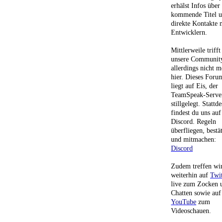
erhälst Infos über
kommende Titel 
direkte Kontakte 
Entwicklern.
Mittlerweile trifft
unsere Communit
allerdings nicht m
hier. Dieses Foru
liegt auf Eis, der
TeamSpeak-Server
stillgelegt. Stattd
findest du uns auf
Discord. Regeln
überfliegen, bestä
und mitmachen:
Discord
Zudem treffen wi
weiterhin auf
Twi
live zum Zocken 
Chatten sowie auf
YouTube
zum
Videoschauen.