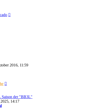
Neuester
cado
Beitrag
tober 2016, 11:59
Neuester
che
Beitrag
5. Saison der "BB3L"
 2025, 14:17
l