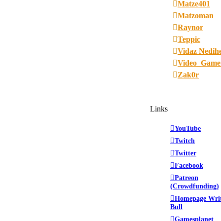
Matze401
Matzoman
Raynor
Teppic
Vidaz Nedih
Video_Game
Zak0r
Links
YouTube
Twitch
Twitter
Facebook
Patreon
(Crowdfunding)
Homepage Wri
Bull
Gamesplanet