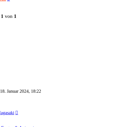
Beitrag
e
1
von
1
18. Januar 2024, 18:22
Neuester
Nagasaki
Beitrag