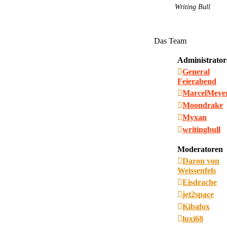
Writing Bull
Das Team
Administrator
General
Feierabend
MarcelMeye
Moondrake
Myxan
writingbull
Moderatoren
Daron von
Weissenfels
Eisdrache
jet2space
Kibafox
luxi68