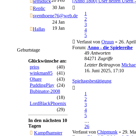
20 Feb
[Anno 1800] User helfen Usern 
semiduck
30 Jan
Replic
1
sventhoene76@web.de
2
24 Jan
3
19 Jan
Hallas
4
5
Verfasst von
Oruun
» 26. April
Forum:
Anno - die Spielereihe
Geburtstage
49
Antworten
84271
Zugriffe
Glückwünsche an:
Letzter Beitrag
von
Michae
prios
(40)
16. Juni 2025, 17:10
winkman85
(41)
Ohare
(43)
Spieltagsbestätigung
PuddingPlay
(24)
Bubinator-2008
1
(18)
2
LordBlackPhoenix
3
(29)
4
5
In den nächsten 10
…
Tagen
26
Verfasst von
Chipmunk
» 29. Ma
Kampfhamster