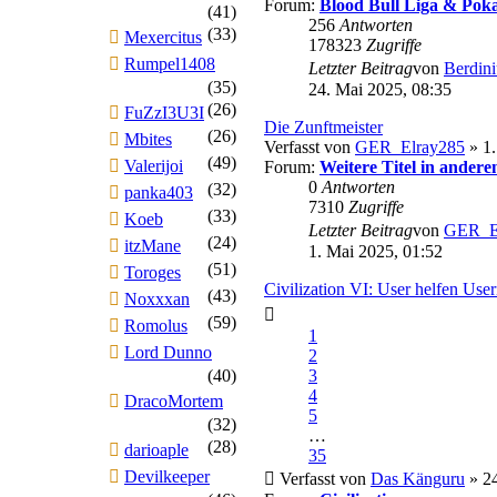
Forum:
Blood Bull Liga & Poka
(41)
256
Antworten
(33)
Mexercitus
178323
Zugriffe
Rumpel1408
Letzter Beitrag
von
Berdini
(35)
24. Mai 2025, 08:35
(26)
FuZzI3U3I
Die Zunftmeister
(26)
Mbites
Verfasst von
GER_Elray285
» 1.
(49)
Valerijoi
Forum:
Weitere Titel in andere
0
Antworten
(32)
panka403
7310
Zugriffe
(33)
Koeb
Letzter Beitrag
von
GER_E
(24)
itzMane
1. Mai 2025, 01:52
(51)
Toroges
Civilization VI: User helfen Use
(43)
Noxxxan
(59)
Romolus
1
Lord Dunno
2
(40)
3
4
DracoMortem
5
(32)
…
(28)
darioaple
35
Devilkeeper
Verfasst von
Das Känguru
» 24