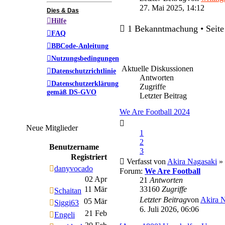
27. Mai 2025, 14:12
Dies & Das
Hilfe
1 Bekanntmachung • Seit
FAQ
BBCode-Anleitung
Nutzungsbedingungen
Aktuelle Diskussionen
Datenschutzrichtlinie
Antworten
Datenschutzerklärung
Zugriffe
gemäß DS-GVO
Letzter Beitrag
We Are Football 2024
Neue Mitglieder
1
2
Benutzername
3
Registriert
Verfasst von
Akira Nagasaki
» 
danyvocado
Forum:
We Are Football
02 Apr
21
Antworten
11 Mär
33160
Zugriffe
Schaitan
Letzter Beitrag
von
Akira 
05 Mär
Siggi63
6. Juli 2026, 06:06
21 Feb
Engeli