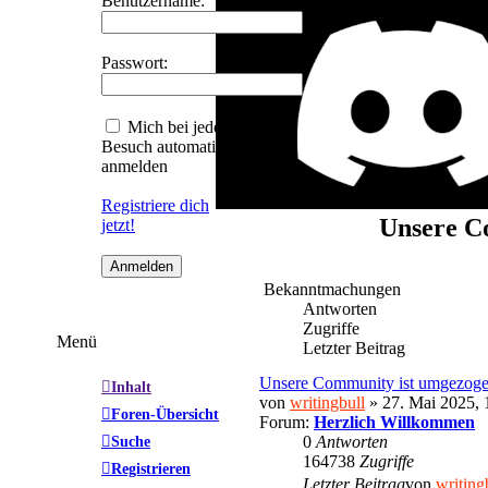
Benutzername:
Passwort:
Mich bei jedem
Besuch automatisch
anmelden
Registriere dich
Unsere Co
jetzt!
Bekanntmachungen
Antworten
Zugriffe
Menü
Letzter Beitrag
Unsere Community ist umgezog
Inhalt
von
writingbull
» 27. Mai 2025, 
Foren-Übersicht
Forum:
Herzlich Willkommen
Suche
0
Antworten
164738
Zugriffe
Registrieren
Letzter Beitrag
von
writing