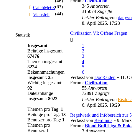
(46)
Forum:
Civilization
345
Antworten
(63)
CatchMe63
315074
Zugriffe
(44)
Vicusfeli
Letzter Beitrag
von
danyvo
8. April 2025, 17:23
Civilization VI: Offene Fragen
Statistik
Insgesamt
1
Beiträge insgesamt
2
67476
3
Themen insgesamt
4
3224
5
Bekanntmachungen
6
insgesamt:
25
Verfasst von
DocRaiden
» 11. Ok
Wichtig insgesamt:
Forum:
Civilization
92
55
Antworten
Dateianhänge
72891
Zugriffe
insgesamt:
8022
Letzter Beitrag
von
Eisdra
6. April 2025, 19:29
Themen pro Tag:
1
Beiträge pro Tag:
13
Regelwerk und Infobereich zur 
Benutzer pro Tag:
1
Verfasst von
Berdinius
» 9. März
Themen pro
Forum:
Blood Bull Liga & Poka
Benutzer:
1
3
Antworten