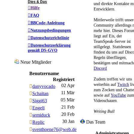
Dies & Das
und direkte Kontakte m
Hilfe
Entwicklern.
FAQ
Mittlerweile trifft unser
BBCode-Anleitung
Community allerdings n
Nutzungsbedingungen
mehr hier. Dieses Foru
liegt auf Eis, der
Datenschutzrichtlinie
TeamSpeak-Server ist
Datenschutzerklärung
stillgelegt. Stattdessen
gemäß DS-GVO
findest du uns auf Disc
Regeln überfliegen,
Neue Mitglieder
bestätigen und mitmach
Discord
Benutzername
Zudem treffen wir uns
Registriert
weiterhin auf
Twitch
li
02 Apr
danyvocado
zum Zocken und Chatt
11 Mär
Schaitan
sowie auf
YouTube
zu
05 Mär
Siggi63
Videoschauen.
21 Feb
Engeli
Writing Bull
20 Feb
semiduck
30 Jan
Das Team
Replic
sventhoene76@web.de
Administratoren