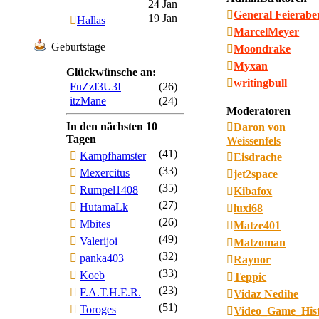
24 Jan
General Feierab
19 Jan
Hallas
MarcelMeyer
Geburtstage
Moondrake
Myxan
Glückwünsche an:
writingbull
FuZzI3U3I
(26)
itzMane
(24)
Moderatoren
In den nächsten 10
Daron von
Tagen
Weissenfels
(41)
Kampfhamster
Eisdrache
(33)
Mexercitus
jet2space
(35)
Rumpel1408
Kibafox
(27)
HutamaLk
luxi68
(26)
Mbites
Matze401
(49)
Valerijoi
Matzoman
(32)
panka403
Raynor
(33)
Koeb
Teppic
(23)
F.A.T.H.E.R.
Vidaz Nedihe
(51)
Toroges
Video_Game_His