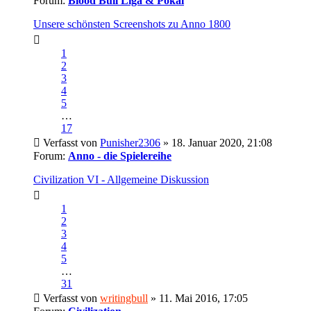
Forum:
Blood Bull Liga & Pokal
Unsere schönsten Screenshots zu Anno 1800
1
2
3
4
5
…
17
Verfasst von
Punisher2306
» 18. Januar 2020, 21:08
Forum:
Anno - die Spielereihe
Civilization VI - Allgemeine Diskussion
1
2
3
4
5
…
31
Verfasst von
writingbull
» 11. Mai 2016, 17:05