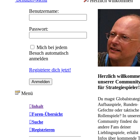
Herzlich willkommen
Benutzername:
Passwort:
Mich bei jedem
Besuch automatisch
anmelden
Registriere dich jetzt!
Herzlich willkomme
unserer Communit
für Strategiespieler!
Menü
Du magst Globalstrateg
Aufbauspiele, Runden-
Inhalt
Gefechte oder taktische
Foren-Übersicht
Rollenspiele? In unsere
Community findest du
Suche
andere Fans deiner
Registrieren
Lieblingsspiele, erhälst
Infos über kommende T