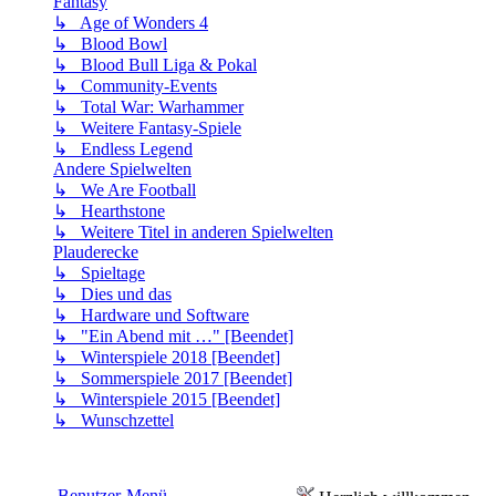
Fantasy
↳ Age of Wonders 4
↳ Blood Bowl
↳ Blood Bull Liga & Pokal
↳ Community-Events
↳ Total War: Warhammer
↳ Weitere Fantasy-Spiele
↳ Endless Legend
Andere Spielwelten
↳ We Are Football
↳ Hearthstone
↳ Weitere Titel in anderen Spielwelten
Plauderecke
↳ Spieltage
↳ Dies und das
↳ Hardware und Software
↳ "Ein Abend mit …" [Beendet]
↳ Winterspiele 2018 [Beendet]
↳ Sommerspiele 2017 [Beendet]
↳ Winterspiele 2015 [Beendet]
↳ Wunschzettel
Benutzer-Menü