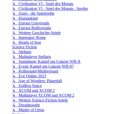
↳ Civilization VI - Spiel des Monats
↳ Civilization VI - Spiel des Monats - Spoiler
↳ Anno - die Spielereihe
↳ Humankind
↳ Europa Universalis
↳ Europa Bulliversalis
↳ Weitere Geschichte-Spiele
↳ Imperator: Rome
↳ Hearts of Iron
Science Fiction
↳ Stellaris
↳ Multiplayer Stellaris
↳ Sammlung: Kampf um Galaxie WB-X
↳ Event: Kampf um Galaxie WB-07
↳ Rollenspiel-Multiversum
↳ Eve Online 2023
↳ Age of Wonders: Planetfall
↳ Endless Space
↳ XCOM und XCOM 2
↳ Multiplayer XCOM und XCOM 2
↳ Weitere Science-Fiction-Spiele
↳ Dreadnought
↳ Master of Orion