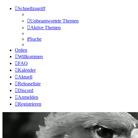
Schnellzugriff
Unbeantwortete Themen
Aktive Themen
Suche
Orden
Willkommen
FAQ
Kalender
Aktuell
Releaseliste
Discord
Anmelden
Registrieren