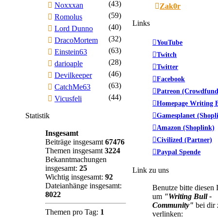
(43)
Noxxxan
Zak0r
(59)
Romolus
Links
(40)
Lord Dunno
(32)
DracoMortem
YouTube
(63)
Einstein63
Twitch
(28)
darioaple
Twitter
(46)
Devilkeeper
Facebook
(63)
CatchMe63
Patreon (Crowdfund
(44)
Vicusfeli
Homepage Writing B
Statistik
Gamesplanet (Shopl
Amazon (Shoplink)
Insgesamt
Civilized (Partner)
Beiträge insgesamt
67476
Themen insgesamt
3224
Paypal Spende
Bekanntmachungen
insgesamt:
25
Link zu uns
Wichtig insgesamt:
92
Dateianhänge insgesamt:
Benutze bitte diesen
8022
um
"Writing Bull -
Community"
bei dir
Themen pro Tag:
1
verlinken: