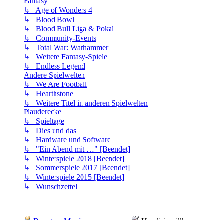
Fantasy
↳ Age of Wonders 4
↳ Blood Bowl
↳ Blood Bull Liga & Pokal
↳ Community-Events
↳ Total War: Warhammer
↳ Weitere Fantasy-Spiele
↳ Endless Legend
Andere Spielwelten
↳ We Are Football
↳ Hearthstone
↳ Weitere Titel in anderen Spielwelten
Plauderecke
↳ Spieltage
↳ Dies und das
↳ Hardware und Software
↳ "Ein Abend mit …" [Beendet]
↳ Winterspiele 2018 [Beendet]
↳ Sommerspiele 2017 [Beendet]
↳ Winterspiele 2015 [Beendet]
↳ Wunschzettel