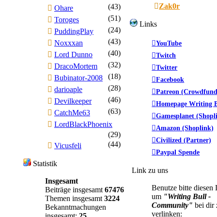
Zak0r
(43)
Ohare
(51)
Toroges
Links
(24)
PuddingPlay
(43)
Noxxxan
YouTube
(40)
Lord Dunno
Twitch
(32)
DracoMortem
Twitter
(18)
Bubinator-2008
Facebook
(28)
darioaple
Patreon (Crowdfund
(46)
Devilkeeper
Homepage Writing B
(63)
CatchMe63
Gamesplanet (Shopl
LordBlackPhoenix
Amazon (Shoplink)
(29)
Civilized (Partner)
(44)
Vicusfeli
Paypal Spende
Statistik
Link zu uns
Insgesamt
Benutze bitte diesen
Beiträge insgesamt
67476
um
"Writing Bull -
Themen insgesamt
3224
Community"
bei dir
Bekanntmachungen
verlinken:
insgesamt:
25