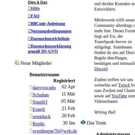
Dies & Das
und direkte Kontakte m
Hilfe
Entwicklern.
FAQ
Mittlerweile trifft unser
BBCode-Anleitung
Community allerdings n
mehr hier. Dieses Foru
Nutzungsbedingungen
liegt auf Eis, der
Datenschutzrichtlinie
TeamSpeak-Server ist
Datenschutzerklärung
stillgelegt. Stattdessen
gemäß DS-GVO
findest du uns auf Disc
Regeln überfliegen,
Neue Mitglieder
bestätigen und mitmach
Discord
Benutzername
Zudem treffen wir uns
Registriert
weiterhin auf
Twitch
li
02 Apr
danyvocado
zum Zocken und Chatt
11 Mär
Schaitan
sowie auf
YouTube
zu
05 Mär
Videoschauen.
Siggi63
21 Feb
Engeli
Writing Bull
20 Feb
semiduck
30 Jan
Das Team
Replic
sventhoene76@web.de
Administratoren