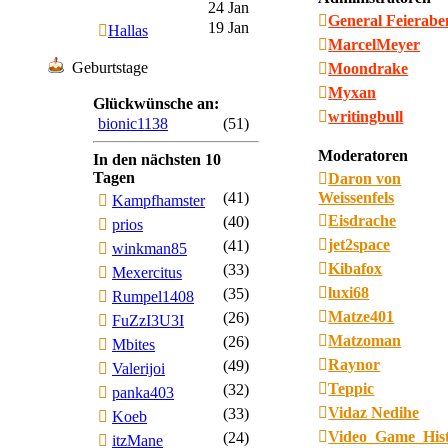
24 Jan
General Feierab
19 Jan
Hallas
MarcelMeyer
Geburtstage
Moondrake
Myxan
Glückwünsche an:
writingbull
bionic1138
(51)
Moderatoren
In den nächsten 10
Tagen
Daron von
(41)
Weissenfels
Kampfhamster
Eisdrache
(40)
prios
jet2space
(41)
winkman85
Kibafox
(33)
Mexercitus
luxi68
(35)
Rumpel1408
Matze401
(26)
FuZzI3U3I
Matzoman
(26)
Mbites
Raynor
(49)
Valerijoi
Teppic
(32)
panka403
Vidaz Nedihe
(33)
Koeb
Video_Game_His
(24)
itzMane