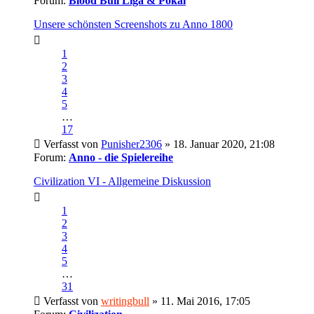
Forum:
Blood Bull Liga & Pokal
Unsere schönsten Screenshots zu Anno 1800
1
2
3
4
5
…
17
Verfasst von
Punisher2306
» 18. Januar 2020, 21:08
Forum:
Anno - die Spielereihe
Civilization VI - Allgemeine Diskussion
1
2
3
4
5
…
31
Verfasst von
writingbull
» 11. Mai 2016, 17:05