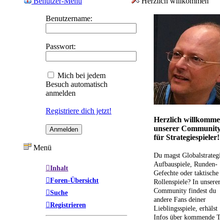
Benutzer-Menü
Herzlich willkommen
Benutzername:
Passwort:
Mich bei jedem
Besuch automatisch
anmelden
Registriere dich jetzt!
Herzlich willkomme
unserer Communit
für Strategiespieler!
Menü
Du magst Globalstrateg
Aufbauspiele, Runden-
Inhalt
Gefechte oder taktische
Foren-Übersicht
Rollenspiele? In unsere
Community findest du
Suche
andere Fans deiner
Registrieren
Lieblingsspiele, erhälst
Infos über kommende T