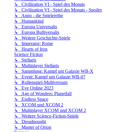
↳ Civilization VI - Spiel des Monats
↳ Civilization VI - Spiel des Monats - Spoiler
↳ Anno - die Spielereihe
↳ Humankind
↳ Europa Universalis
↳ Europa Bulliversalis
↳ Weitere Geschichte-Spiele
↳ Imperator: Rome
↳ Hearts of Iron
Science Fiction
↳ Stellaris
↳ Multiplayer Stellaris
↳ Sammlung: Kampf um Galaxie WB-X
↳ Event: Kampf um Galaxie WB-07
↳ Rollenspiel-Multiversum
↳ Eve Online 2023
↳ Age of Wonders: Planetfall
↳ Endless Space
↳ XCOM und XCOM 2
↳ Multiplayer XCOM und XCOM 2
↳ Weitere Science-Fiction-Spiele
↳ Dreadnought
↳ Master of Orion