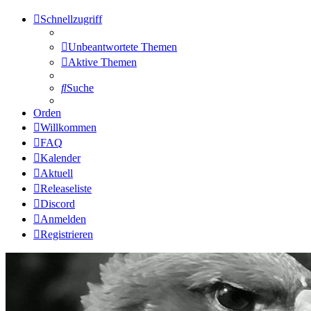
Schnellzugriff
Unbeantwortete Themen
Aktive Themen
Suche
Orden
Willkommen
FAQ
Kalender
Aktuell
Releaseliste
Discord
Anmelden
Registrieren